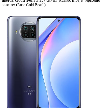
цветов: сером (Pearl Gray), синем (Atlantic Blue) и червонно-
золотом (Rose Gold Beach).