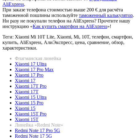
AliExpress
.
При заказе телефона стоимостью выше 200 € для расчёта
таможенной пошлины используйте
таможенный калькулятор
.
Ни разу не покупали телефон на AliExpress? Прочтите нашу
инструкцию «
Как купить смартфон на AliExpress
»!
Теги: Xiaomi Mi 10T Lite, Xiaomi, Mi, 10T, телефон, смартфон,
купить, AliExpress, АлиЭкспресс, цена, сравнение, обзор,
характеристики.
Флагманская линейка
Xiaomi 17 Ultra
Xiaomi 17 Pro Max
Xiaomi 17 Pro
Xiaomi 17
Xiaomi 17T Pro
Xiaomi 17T
Xiaomi 15 Ultra
Xiaomi 15 Pro
Xiaomi 15
Xiaomi 15T Pro
Xiaomi 15T
Линейка «Redmi Note»
Redmi Note 17 Pro 5G
Redmi Note 17 5G