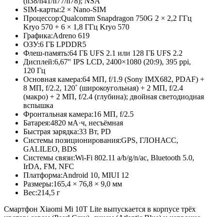
(n38/n41/n77/
n78); NSA
SIM-карты:
2 × Nano-SIM
Процессор:
Qualcomm Snapdragon 750G 2 × 2,2 ГГц
Kryo 570 + 6 × 1,8 ГГц Kryo 570
Графика:
Adreno 619
ОЗУ:
6 ГБ LPDDR5
Флеш-память:
64 ГБ UFS 2.1 или 128 ГБ UFS 2.2
Дисплей:
6,67″ IPS LCD, 2400×1080 (20:9), 395 ppi,
120 Гц
Основная камера:
64 МП, f/1.9 (Sony IMX682, PDAF) +
8 МП, f/2.2, 120˚ (широкоугольная) + 2 МП, f/2.4
(макро) + 2 МП, f/2.4 (глубина); двойная светодиодная
вспышка
Фронтальная камера:
16 МП, f/2.5
Батарея:
4820 мА·ч, несъёмная
Быстрая зарядка:
33 Вт, PD
Системы позиционирования:
GPS, ГЛОНАСС,
GALILEO, BDS
Системы связи:
Wi-Fi 802.11 a/b/g/n/ac, Bluetooth 5.0,
IrDA, FM, NFC
Платформа:
Android 10, MIUI 12
Размеры:
165,4 × 76,8 × 9,0 мм
Вес:
214,5 г
Смартфон Xiaomi Mi 10T Lite выпускается в корпусе трёх