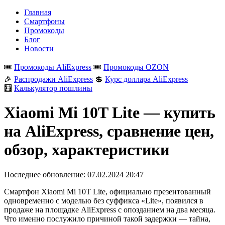
Главная
Смартфоны
Промокоды
Блог
Новости
🎟️
Промокоды AliExpress
🎟️
Промокоды OZON
🎉
Распродажи AliExpress
💲
Курс доллара AliExpress
🧮
Калькулятор пошлины
Xiaomi Mi 10T Lite — купить
на AliExpress, сравнение цен,
обзор, характеристики
Последнее обновление:
07.02.2024 20:47
Смартфон Xiaomi Mi 10T Lite, официально презентованный
одновременно с моделью без суффикса «Lite», появился в
продаже на площадке AliExpress с опозданием на два месяца.
Что именно послужило причиной такой задержки — тайна,