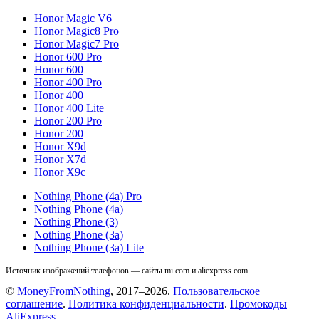
Honor Magic V6
Honor Magic8 Pro
Honor Magic7 Pro
Honor 600 Pro
Honor 600
Honor 400 Pro
Honor 400
Honor 400 Lite
Honor 200 Pro
Honor 200
Honor X9d
Honor X7d
Honor X9c
Nothing Phone (4a) Pro
Nothing Phone (4a)
Nothing Phone (3)
Nothing Phone (3a)
Nothing Phone (3a) Lite
Источник изображений телефонов — сайты mi.com и aliexpress.com.
©
MoneyFromNothing
, 2017–2026.
Пользовательское
соглашение
.
Политика конфиденциальности
.
Промокоды
AliExpress
.