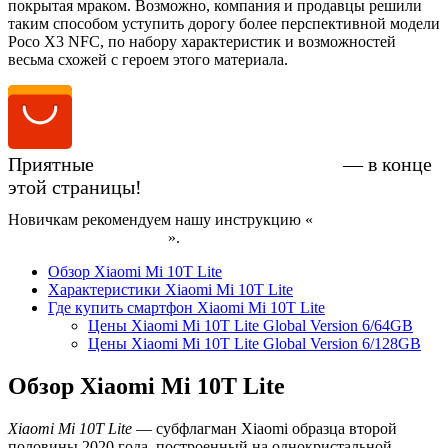
покрытая мраком. Возможно, компания и продавцы решили
таким способом уступить дорогу более перспективной модели
Poco X3 NFC, по набору характеристик и возможностей
весьма схожей с героем этого материала.
Приятные
цены на Xiaomi Mi 10T Lite
— в конце
этой страницы!
Новичкам рекомендуем нашу инструкцию «
Как купить
смартфон на AliExpress
».
Обзор Xiaomi Mi 10T Lite
Характеристики Xiaomi Mi 10T Lite
Где купить смартфон Xiaomi Mi 10T Lite
Цены Xiaomi Mi 10T Lite Global Version 6/64GB
Цены Xiaomi Mi 10T Lite Global Version 6/128GB
Обзор Xiaomi Mi 10T Lite
Xiaomi Mi 10T Lite
— субфлагман Xiaomi образца второй
половины 2020 года, построенный на однокристальной