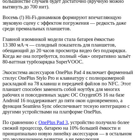
большинстве случаев будет достаточно (вручную можно
вытянуть до 700 нит).
Восемь (!) Hi-Fi-динамиков формируют впечатляющую
звуковую сцену с эффектом погружения — редкость даже
среди премиальных планшетов.
Главной изюминкой модели стала батарея ёмкостью
13 380 мА·ч — солидный показатель для планшетов,
обещающий до 20 часов просмотра видео без подзарядки.
Когда же она потребуется, полный «бак» оперативно зальёт
80-ваттная турбозарядка SuperVOOC.
Экосистема аксессуаров OnePlus Pad 4 включает фирменный
стилус OnePlus Stylo Pro и клавиатуру с полноразмерной
раскладкой на 78 клавиш и передачей файлов по NFC. Этот
планшет способен заменить собой ноутбук для многих
рабочих и повседневных задач: ОС OxygenOS 16 на базе
Android 16 поддерживает до пяти окон одновременно, а
функция Seamless Sync обеспечивает тесную интеграцию с
другими устройствами на платформе OnePlus.
По сравнению с
OnePlus Pad 3
, устройство получило более
свежий процессор, батарею на 10% большей ёмкости и
принципиально новую линейку аксессуаров — в остальном
это эволюционное развитие, а не революция.