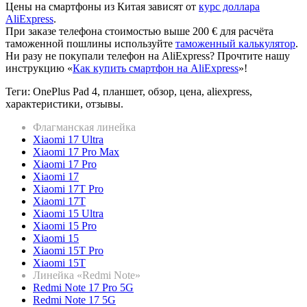
Цены на смартфоны из Китая зависят от
курс доллара
AliExpress
.
При заказе телефона стоимостью выше 200 € для расчёта
таможенной пошлины используйте
таможенный калькулятор
.
Ни разу не покупали телефон на AliExpress? Прочтите нашу
инструкцию «
Как купить смартфон на AliExpress
»!
Теги: OnePlus Pad 4, планшет, обзор, цена, aliexpress,
характеристики, отзывы.
Флагманская линейка
Xiaomi 17 Ultra
Xiaomi 17 Pro Max
Xiaomi 17 Pro
Xiaomi 17
Xiaomi 17T Pro
Xiaomi 17T
Xiaomi 15 Ultra
Xiaomi 15 Pro
Xiaomi 15
Xiaomi 15T Pro
Xiaomi 15T
Линейка «Redmi Note»
Redmi Note 17 Pro 5G
Redmi Note 17 5G