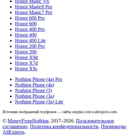
Honor Magic V6
Honor Magic8 Pro
Honor Magic7 Pro
Honor 600 Pro
Honor 600
Honor 400 Pro
Honor 400
Honor 400 Lite
Honor 200 Pro
Honor 200
Honor X9d
Honor X7d
Honor X9c
Nothing Phone (4a) Pro
Nothing Phone (4a)
Nothing Phone (3)
Nothing Phone (3a)
Nothing Phone (3a) Lite
Источник изображений телефонов — сайты oneplus.com и aliexpress.com.
©
MoneyFromNothing
, 2017–2026.
Пользовательское
соглашение
.
Политика конфиденциальности
.
Промокоды
AliExpress
.