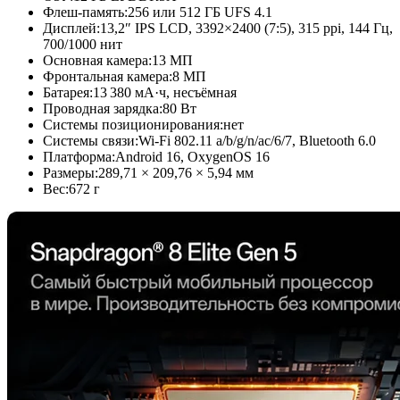
Флеш-память:
256 или 512 ГБ UFS 4.1
Дисплей:
13,2″ IPS LCD, 3392×2400 (7:5), 315 ppi, 144 Гц,
700/1000 нит
Основная камера:
13 МП
Фронтальная камера:
8 МП
Батарея:
13 380 мА·ч, несъёмная
Проводная зарядка:
80 Вт
Системы позиционирования:
нет
Системы связи:
Wi-Fi 802.11 a/b/g/n/ac/6/7, Bluetooth 6.0
Платформа:
Android 16, OxygenOS 16
Размеры:
289,71 × 209,76 × 5,94 мм
Вес:
672 г