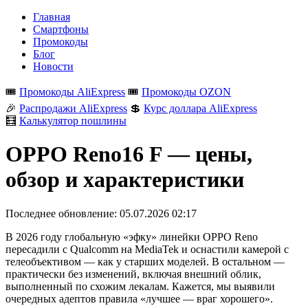
Главная
Смартфоны
Промокоды
Блог
Новости
🎟️
Промокоды AliExpress
🎟️
Промокоды OZON
🎉
Распродажи AliExpress
💲
Курс доллара AliExpress
🧮
Калькулятор пошлины
OPPO Reno16 F — цены,
обзор и характеристики
Последнее обновление:
05.07.2026 02:17
В 2026 году глобальную «эфку» линейки OPPO Reno
пересадили с Qualcomm на MediaTek и оснастили камерой с
телеобъективом — как у старших моделей. В остальном —
практически без изменений, включая внешний облик,
выполненный по схожим лекалам. Кажется, мы выявили
очередных адептов правила «лучшее — враг хорошего».