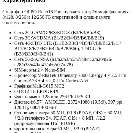
Характеристики
Смартфон OPPO Reno16 F выпускается в трёх модификациях:
8/128, 8/256 и 12/256 ГБ оперативной и флеш-памяти
соответственно.
Сеть 2G:
GSM/GPRS/EDGE (B2/B3/B5/
B8)
Сеть 3G:
WCDMA (B1/B2/B4/
B5/B6/B8/
B19)
Сеть 4G:
FDD-LTE (B1/B2/B3/
B4/B5/B7/
B8/B12/B13/
B17/B18/B19/
B20/B26/B28/
B66), TDD-LTE
(B38/B39/B40/
B41)
Сеть 5G:
SA/NSA (n1/n2/n3/
n5/n7/n8/
n12/n20/n26/
n28/n38/n40/
n41/n66/n77/
n78)
SIM-карты:
2 × Nano-SIM
Процессор:
MediaTek Dimensity 7300-Energy 4 × 2,5 ГГц
Cortex-A78 + 4 × 2,0 ГГц Cortex-A55
Графика:
Mali-G615 MC2
ОЗУ:
12 ГБ LPDDR4X
Флеш-память:
128 или 256 ГБ UFS 3.1
Дисплей:
6,57″ AMOLED, 2372×1080 (19.5:9), 397 ppi,
120 Гц, 600/1400 нит
Основная камера:
50 МП, ƒ/1.8 (PDAF, OIS) + 50 МП,
ƒ/2.8 (телефото 3×, PDAF, OIS) + 8 МП, ƒ/2.2
(широкоугольная 116˚, PDAF)
Фронтальная камера:
50 МП, ƒ/2.0 (PDAF)