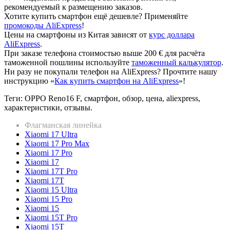
рекомендуемый к размещению заказов.
Хотите купить смартфон ещё дешевле? Применяйте
промокоды AliExpress
!
Цены на смартфоны из Китая зависят от
курс доллара
AliExpress
.
При заказе телефона стоимостью выше 200 € для расчёта
таможенной пошлины используйте
таможенный калькулятор
.
Ни разу не покупали телефон на AliExpress? Прочтите нашу
инструкцию «
Как купить смартфон на AliExpress
»!
Теги: OPPO Reno16 F, смартфон, обзор, цена, aliexpress,
характеристики, отзывы.
Флагманская линейка
Xiaomi 17 Ultra
Xiaomi 17 Pro Max
Xiaomi 17 Pro
Xiaomi 17
Xiaomi 17T Pro
Xiaomi 17T
Xiaomi 15 Ultra
Xiaomi 15 Pro
Xiaomi 15
Xiaomi 15T Pro
Xiaomi 15T