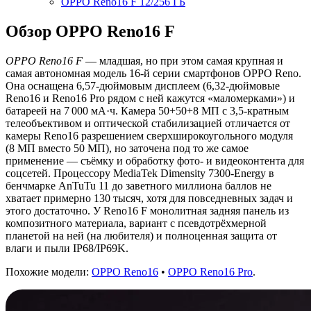
OPPO Reno16 F 12/256 ГБ
Обзор OPPO Reno16 F
OPPO Reno16 F
— младшая, но при этом самая крупная и
самая автономная модель 16-й серии смартфонов OPPO Reno.
Она оснащена 6,57-дюймовым дисплеем (6,32-дюймовые
Reno16 и Reno16 Pro рядом с ней кажутся «маломерками») и
батареей на 7 000 мА·ч. Камера 50+50+8 МП с 3,5-кратным
телеобъективом и оптической стабилизацией отличается от
камеры Reno16 разрешением сверхширокоугольного модуля
(8 МП вместо 50 МП), но заточена под то же самое
применение — съёмку и обработку фото- и видеоконтента для
соцсетей. Процессору MediaTek Dimensity 7300-Energy в
бенчмарке AnTuTu 11 до заветного миллиона баллов не
хватает примерно 130 тысяч, хотя для повседневных задач и
этого достаточно. У Reno16 F монолитная задняя панель из
композитного материала, вариант с псевдотрёхмерной
планетой на ней (на любителя) и полноценная защита от
влаги и пыли IP68/IP69K.
Похожие модели:
OPPO Reno16
•
OPPO Reno16 Pro
.