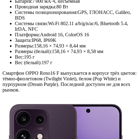
Батарея:
7 000 мА·ч, несъёмная
Проводная зарядка:
80 Вт
Системы позиционирования:
GPS, ГЛОНАСС, Galileo,
BDS
Системы связи:
Wi-Fi 802.11 a/b/g/n/ac/6, Bluetooth 5.4,
IrDA, NFC
Платформа:
Android 16, ColorOS 16
Защита:
IP68, IP69K
Размеры:
158,16 × 74,93 × 8,44 мм
Размеры (белый):
158,16 × 74,93 × 8,58 мм
Вес:
195 г
Вес (белый):
197 г
Смартфон OPPO Reno16 F выпускается в корпусе трёх цветов:
тёмно-фиолетовом (Twilight Violet), белом (Pop White) и
пурпурном (Dream Purple). Последний доступен не для всех
рынков.