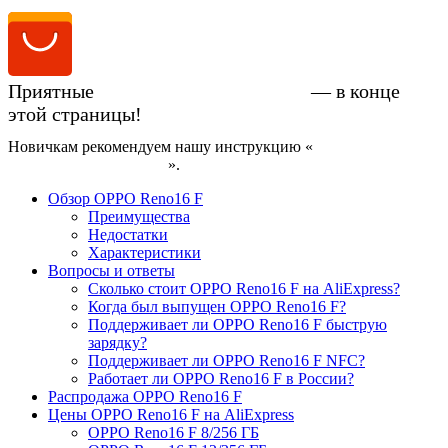
Приятные
цены на OPPO Reno16 F
— в конце
этой страницы!
Новичкам рекомендуем нашу инструкцию «
Как купить
смартфон на AliExpress
».
Обзор OPPO Reno16 F
Преимущества
Недостатки
Характеристики
Вопросы и ответы
Сколько стоит OPPO Reno16 F на AliExpress?
Когда был выпущен OPPO Reno16 F?
Поддерживает ли OPPO Reno16 F быструю
зарядку?
Поддерживает ли OPPO Reno16 F NFC?
Работает ли OPPO Reno16 F в России?
Распродажа OPPO Reno16 F
Цены OPPO Reno16 F на AliExpress
OPPO Reno16 F 8/256 ГБ