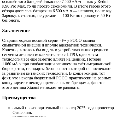
оснащённого батареей ёмкостью 7 560 мА·ч — как у Redmi
K90 Pro Max, то ли просто сэкономили. В итоге герою этого
обзора досталась батарея на 6 500 мА·ч — неплохо, но не вау.
Зарядку, к счастью, не урезали — 100 Вт по проводу и 50 Вт
без оного.
Заключение
Старшая модель восьмой серии «F» у POCO вышла
симпатичной внешне и вполне адекватной технически.
Конечно, хотелось бы видеть в устройствах выше среднего
сегмента дисплеи исключительно с LTPO, однако эта
технология всё ещё заметно влияет на ценник. Потерю
1 060 мА·ч при глобализации запишем на счёт американской
бюрократии, стандарты безопасности которой не поспевают
за развитием китайских технологий. В конце концов, тот
факт, что некогда бюджетный POCO практически на равных
конкурирует с некогда премиальными брендами, фанатов
этого детища Xiaomi не может не радовать.
Преимущества
самый производительный на конец 2025 года процессор
Qualcomm;