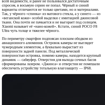
всей видимости, и ранее не пользовался достаточным
спросом, в восьмую серию не попал. Чёрный и синий
варианты отличаются не только цветами, но и материалами.
Так, у чёрного «спинка» из матового стекла, а у синего — из
«веганской кожи» особой выделки с имитацией джинсовой
ткани. Она почти не пачкается и не выгорает под солнцем.
Xiaomi называет её «нано-кожей». Кстати, синий POCO F8
Ultra чуть толще и тяжелее чёрного.
По периметру смартфон подпоясан плоским ободком из
авиационного алюминия. Островок камеры не выглядит
чужеродным элементом, а буквально вырастает из
поверхности задней панели. Под металлической
поверхностью островка, помимо камеры, находится крупный
динамик — сабвуфер. Отверстия для выхода сочных басов
сформированы лазером. «Джинса» и отверстия не помешали
обеспечить устройству тотальную влагозащиту — IP68.