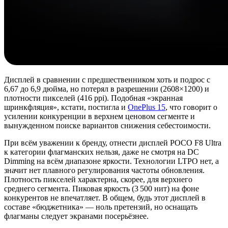
Дисплей в сравнении с предшественником хоть и подрос с
6,67 до 6,9 дюйма, но потерял в разрешении (2608×1200) и
плотности пикселей (416 ppi). Подобная «экранная
шринкфляция», кстати, постигла и
OnePlus 15
, что говорит о
усилении конкуренции в верхнем ценовом сегменте и
вынужденном поиске вариантов снижения себестоимости.
При всём уважении к бренду, отнести дисплей POCO F8 Ultra
к категории флагманских нельзя, даже не смотря на DC
Dimming на всём диапазоне яркости. Технологии LTPO нет, а
значит нет плавного регулирования частоты обновления.
Плотность пикселей характерна, скорее, для верхнего
среднего сегмента. Пиковая яркость (3 500 нит) на фоне
конкурентов не впечатляет. В общем, будь этот дисплей в
составе «бюджетника» — ноль претензий, но оснащать
флагманы следует экранами посерьёзнее.