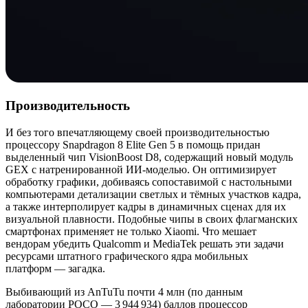
Производительность
И без того впечатляющему своей производительностью
процессору Snapdragon 8 Elite Gen 5 в помощь придан
выделенный чип VisionBoost D8, содержащий новый модуль
GEX с натренированной ИИ-моделью. Он оптимизирует
обработку графики, добиваясь сопоставимой с настольными
компьютерами детализации светлых и тёмных участков кадра,
а также интерполирует кадры в динамичных сценах для их
визуальной плавности. Подобные чипы в своих флагманских
смартфонах применяет не только Xiaomi. Что мешает
вендорам убедить Qualcomm и MediaTek решать эти задачи
ресурсами штатного графического ядра мобильных
платформ — загадка.
Выбивающий из AnTuTu почти 4 млн (по данным
лаборатории POCO — 3 944 934) баллов процессор