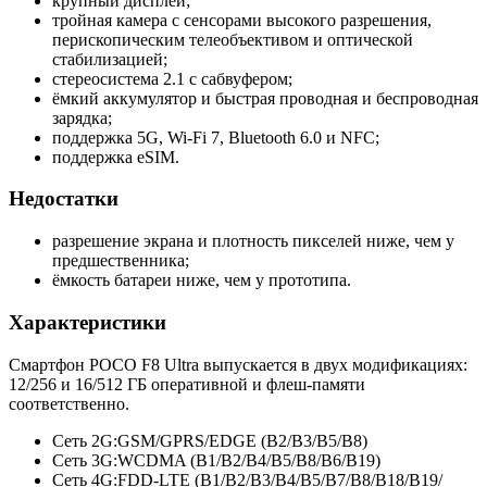
крупный дисплей;
тройная камера с сенсорами высокого разрешения,
перископическим телеобъективом и оптической
стабилизацией;
стереосистема 2.1 с сабвуфером;
ёмкий аккумулятор и быстрая проводная и беспроводная
зарядка;
поддержка 5G, Wi-Fi 7, Bluetooth 6.0 и NFC;
поддержка eSIM.
Недостатки
разрешение экрана и плотность пикселей ниже, чем у
предшественника;
ёмкость батареи ниже, чем у прототипа.
Характеристики
Смартфон POCO F8 Ultra выпускается в двух модификациях:
12/256 и 16/512 ГБ оперативной и флеш-памяти
соответственно.
Сеть 2G:
GSM/GPRS/EDGE (B2/B3/B5/
B8)
Сеть 3G:
WCDMA (B1/B2/B4/
B5/B8/B6/
B19)
Сеть 4G:
FDD-LTE (B1/B2/B3/
B4/B5/B7/
B8/B18/B19/