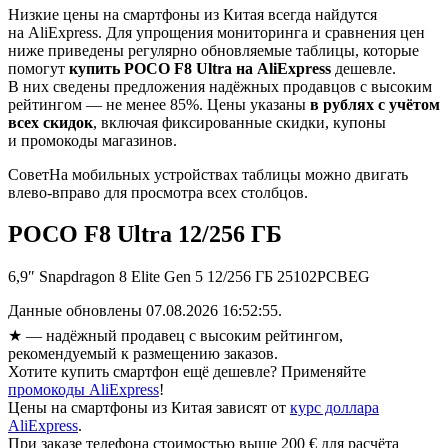
Низкие цены на смартфоны из Китая всегда найдутся
на AliExpress. Для упрощения мониторинга и сравнения цен
ниже приведены регулярно обновляемые таблицы, которые
помогут
купить POCO F8 Ultra на AliExpress
дешевле.
В них сведены предложения надёжных продавцов с высоким
рейтингом — не менее 85%. Цены указаны
в рублях с учётом
всех скидок
, включая фиксированные скидки, купоны
и промокоды магазинов.
Совет
На мобильных устройствах таблицы можно двигать
влево-вправо для просмотра всех столбцов.
POCO F8 Ultra 12/256 ГБ
6,9″ Snapdragon 8 Elite Gen 5 12/256 ГБ 25102PCBEG
Данные обновлены 07.08.2026 16:52:55.
★
— надёжный продавец с высоким рейтингом,
рекомендуемый к размещению заказов.
Хотите купить смартфон ещё дешевле? Применяйте
промокоды AliExpress
!
Цены на смартфоны из Китая зависят от
курс доллара
AliExpress
.
При заказе телефона стоимостью выше 200 € для расчёта