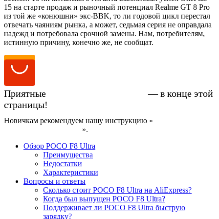
15 на старте продаж и рыночный потенциал Realme GT 8 Pro
из той же «конюшни» экс-BBK, то ли годовой цикл перестал
отвечать чаяниям рынка, а может, седьмая серия не оправдала
надежд и потребовала срочной замены. Нам, потребителям,
истинную причину, конечно же, не сообщат.
Приятные
цены на POCO F8 Ultra
— в конце этой
страницы!
Новичкам рекомендуем нашу инструкцию «
Как купить
смартфон на AliExpress
».
Обзор POCO F8 Ultra
Преимущества
Недостатки
Характеристики
Вопросы и ответы
Сколько стоит POCO F8 Ultra на AliExpress?
Когда был выпущен POCO F8 Ultra?
Поддерживает ли POCO F8 Ultra быструю
зарядку?