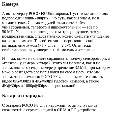
Камера
А вот камера у POCO F8 Ultra хороша. Пусть в мегапикселях
подрос один лишь «ширик», но суть, как мы знаем, не в
мегапикселях. Состав модулей «классический»:
универсальный, телефото и широкоугольный — все по
50 МП. У первого и последнего матрица крупнее, чем у
предшественника, следовательно, можно ожидать улучшения
качества снимков. Телеобъектив — перископический с
пятикратным зумом (у F7 Ultra — 2,5×). Оптически
стабилизированы универсальный модуль и «телевик».
И — да, вы же не станете спрашивать, почему сенсоров три, а
«глазков» у камеры четыре? Этого мы не знаем, как и не
знаем, для чего селфи-камере разрешение 32 МП, при котором
можно разглядеть все поры кожи на своём носу. Зато мы
знаем, что с помощью POCO F8 Ultra вы сможете снимать
видео 8K@30fps и 4K@60fps тыловой камерой, а также
4K@30fps и 1080p@60fps — фронтальной.
Батарея и зарядка
С батареей POCO F8 Ultra недожали: то ли испугались
сложностей с сертификацией в США и ЕС устройства,