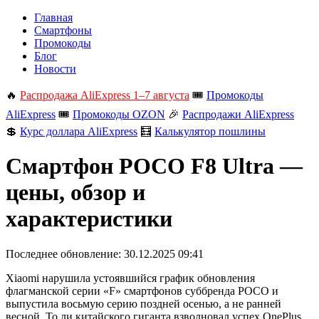
Главная
Смартфоны
Промокоды
Блог
Новости
🔥
Распродажа AliExpress 1–7 августа
🎟️
Промокоды
AliExpress
🎟️
Промокоды OZON
🎉
Распродажи AliExpress
💲
Курс доллара AliExpress
🧮
Калькулятор пошлины
Смартфон POCO F8 Ultra —
цены, обзор и
характеристики
Последнее обновление:
30.12.2025 09:41
Xiaomi нарушила устоявшийся график обновления
флагманской серии «F» смартфонов суббренда POCO и
выпустила восьмую серию поздней осенью, а не ранней
весной. То ли китайского гиганта взволновал успех OnePlus