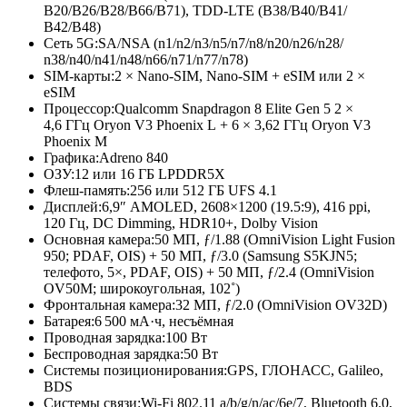
B20/B26/B28/
B66/B71), TDD-LTE (B38/B40/B41/
B42/B48)
Сеть 5G:
SA/NSA (n1/n2/n3/
n5/n7/n8/
n20/n26/n28/
n38/n40/n41/
n48/n66/n71/
n77/n78)
SIM-карты:
2 × Nano-SIM, Nano-SIM + eSIM или 2 ×
eSIM
Процессор:
Qualcomm Snapdragon 8 Elite Gen 5 2 ×
4,6 ГГц Oryon V3 Phoenix L + 6 × 3,62 ГГц Oryon V3
Phoenix M
Графика:
Adreno 840
ОЗУ:
12 или 16 ГБ LPDDR5X
Флеш-память:
256 или 512 ГБ UFS 4.1
Дисплей:
6,9″ AMOLED, 2608×1200 (19.5:9), 416 ppi,
120 Гц, DC Dimming, HDR10+, Dolby Vision
Основная камера:
50 МП, ƒ/1.88 (OmniVision Light Fusion
950; PDAF, OIS) + 50 МП, ƒ/3.0 (Samsung S5KJN5;
телефото, 5×, PDAF, OIS) + 50 МП, ƒ/2.4 (OmniVision
OV50M; широкоугольная, 102˚)
Фронтальная камера:
32 МП, ƒ/2.0 (OmniVision OV32D)
Батарея:
6 500 мА·ч, несъёмная
Проводная зарядка:
100 Вт
Беспроводная зарядка:
50 Вт
Системы позиционирования:
GPS, ГЛОНАСС, Galileo,
BDS
Системы связи:
Wi-Fi 802.11 a/b/g/n/ac/6e/7, Bluetooth 6.0,