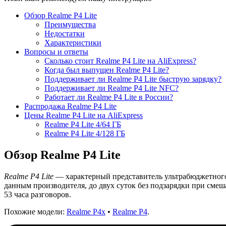
Обзор Realme P4 Lite
Преимущества
Недостатки
Характеристики
Вопросы и ответы
Сколько стоит Realme P4 Lite на AliExpress?
Когда был выпущен Realme P4 Lite?
Поддерживает ли Realme P4 Lite быструю зарядку?
Поддерживает ли Realme P4 Lite NFC?
Работает ли Realme P4 Lite в России?
Распродажа Realme P4 Lite
Цены Realme P4 Lite на AliExpress
Realme P4 Lite 4/64 ГБ
Realme P4 Lite 4/128 ГБ
Обзор Realme P4 Lite
Realme P4 Lite
— характерный представитель ультрабюджетного 
данным производителя, до двух суток без подзарядки при смеша
53 часа разговоров.
Похожие модели:
Realme P4x
•
Realme P4
.