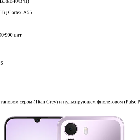
B38/B40/B41)
 ГГц Cortex-A55
700/900 нит
DS
тановом сером (Titan Grey) и пульсирующем фиолетовом (Pulse Pu