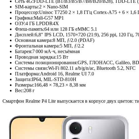
Сеть 4G:
FDD-LTE (B1/B3/B5/
B7/B8/B20/
B28), TDD-LTE (
SIM-карты:
2 × Nano-SIM
Процессор:
Unisoc T7250 2 × 1,8 ГГц Cortex-A75 + 6 × 1,6
Графика:
Mali-G57 MP1
ОЗУ:
4 ГБ LPDDR4X
Флеш-память:
64 или 128 ГБ eMMC 5.1
Дисплей:
6,8″ IPS LCD, 1570×720 (21:9), 256 ppi, 120 Гц, 
Основная камера:
8 МП, ƒ/2.0 (PDAF)
Фронтальная камера:
5 МП, ƒ/2.2
Батарея:
7 000 мА·ч, несъёмная
Проводная зарядка:
15 Вт
Системы позиционирования:
GPS, ГЛОНАСС, Galileo, B
Системы связи:
Wi-Fi 802.11 a/b/g/n/ac, Bluetooth 5.2, NFC
Платформа:
Android 16, Realme UI 7.0
Защита:
IP64, MIL-STD-810H
Размеры:
166,48 × 78,23 × 8,38 мм
Вес:
208 г
Смартфон Realme P4 Lite выпускается в корпусе двух цветов: ти