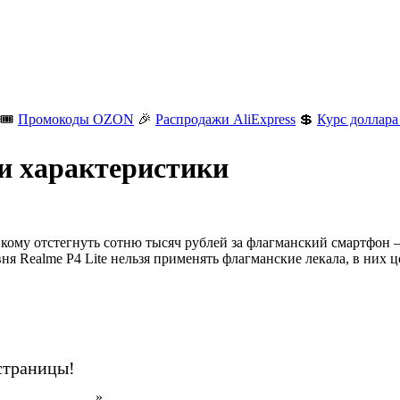
🎟️
Промокоды OZON
🎉
Распродажи AliExpress
💲
Курс доллара
 и характеристики
 кому отстегнуть сотню тысяч рублей за флагманский смартфон — к
я Realme P4 Lite нельзя применять флагманские лекала, в них ц
страницы!
н на AliExpress
».