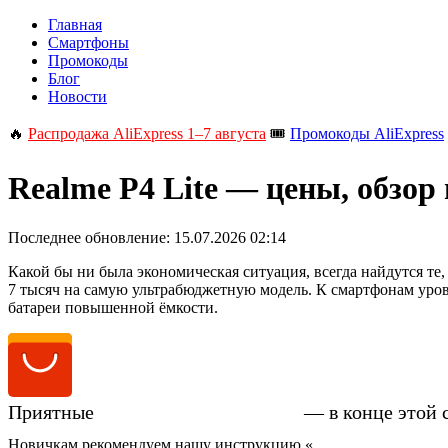
Главная
Смартфоны
Промокоды
Блог
Новости
🔥
Распродажа AliExpress 1–7 августа
🎟️
Промокоды AliExpress
Realme P4 Lite — цены, обзор
Последнее обновление:
15.07.2026 02:14
Какой бы ни была экономическая ситуация, всегда найдутся те,
7 тысяч на самую ультрабюджетную модель. К смартфонам уровн
батареи повышенной ёмкости.
Приятные
цены на Realme P4 Lite
— в конце этой 
Новичкам рекомендуем нашу инструкцию «
Как купить смартфо