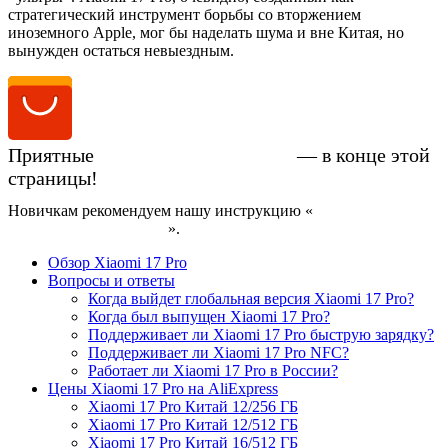
стратегический инструмент борьбы со вторжением
иноземного Apple, мог бы наделать шума и вне Китая, но
вынужден остаться невыездным.
Приятные
цены на Xiaomi 17 Pro
— в конце этой
страницы!
Новичкам рекомендуем нашу инструкцию «
Как купить
смартфон на AliExpress
».
Обзор Xiaomi 17 Pro
Вопросы и ответы
Когда выйдет глобальная версия Xiaomi 17 Pro?
Когда был выпущен Xiaomi 17 Pro?
Поддерживает ли Xiaomi 17 Pro быструю зарядку?
Поддерживает ли Xiaomi 17 Pro NFC?
Работает ли Xiaomi 17 Pro в России?
Цены Xiaomi 17 Pro на AliExpress
Xiaomi 17 Pro Китай 12/256 ГБ
Xiaomi 17 Pro Китай 12/512 ГБ
Xiaomi 17 Pro Китай 16/512 ГБ