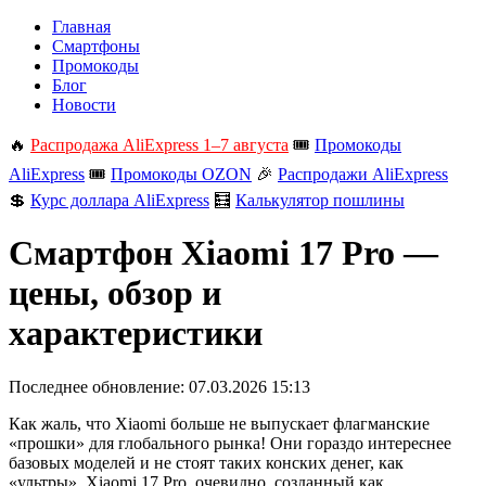
Главная
Смартфоны
Промокоды
Блог
Новости
🔥
Распродажа AliExpress 1–7 августа
🎟️
Промокоды
AliExpress
🎟️
Промокоды OZON
🎉
Распродажи AliExpress
💲
Курс доллара AliExpress
🧮
Калькулятор пошлины
Смартфон Xiaomi 17 Pro —
цены, обзор и
характеристики
Последнее обновление:
07.03.2026 15:13
Как жаль, что Xiaomi больше не выпускает флагманские
«прошки» для глобального рынка! Они гораздо интереснее
базовых моделей и не стоят таких конских денег, как
«ультры». Xiaomi 17 Pro, очевидно, созданный как