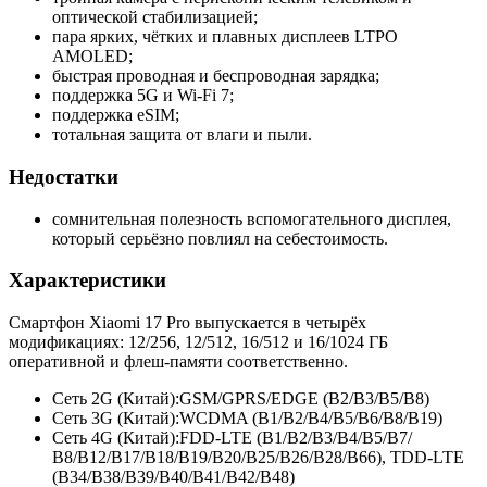
оптической стабилизацией;
пара ярких, чётких и плавных дисплеев LTPO
AMOLED;
быстрая проводная и беспроводная зарядка;
поддержка 5G и Wi-Fi 7;
поддержка eSIM;
тотальная защита от влаги и пыли.
Недостатки
сомнительная полезность вспомогательного дисплея,
который серьёзно повлиял на себестоимость.
Характеристики
Смартфон Xiaomi 17 Pro выпускается в четырёх
модификациях: 12/256, 12/512, 16/512 и 16/1024 ГБ
оперативной и флеш-памяти соответственно.
Сеть 2G (Китай):
GSM/GPRS/EDGE (B2/B3/B5/
B8)
Сеть 3G (Китай):
WCDMA (B1/B2/B4/
B5/B6/B8/
B19)
Сеть 4G (Китай):
FDD-LTE (B1/B2/B3/
B4/B5/B7/
B8/B12/B17/
B18/B19/B20/
B25/B26/B28/
B66), TDD-LTE
(B34/B38/B39/
B40/B41/B42/
B48)