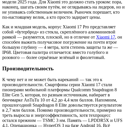
модели 2025 года. Для Xiaomi это должно стать уроком: пора,
наконец, шагать своим путём, не оглядываясь на лидеров, но и
не упиваясь собственным величием. Рыночек порешает, кто
по-настоящему велик, а кто просто задирает цены.
Как и младшая модель, корпус Xiaomi 17 Pro представляет
собой «бутерброд» из стекла, скреплённого алюминиевой
рамкой — разумеется, плоской, но в отличие от
Xiaomi 17
, он
способен выжить получасовое погружение на почти втрое
большую глубину — 4 метра, хотя степень защиты та же —
IP68. Цветовая палитра отличается: вместо голубого и
розового — более серьёзные зелёный и фиолетовый.
Производительность
К чему нет и не может быть нареканий — так это к
производительности. Смартфоны серии Xiaomi 17 стали
пионерами мобильной платформы Qualcomm Snapdragon 8
Elite Gen 5, которая, по разным источникам, набирает в
бенчмарке AnTuTu 10 от 4,2 до 4,4 млн баллов. Напомним,
прошлогодний Snapdragon 8 Elite довольствуется результатом
в 2,7 млн баллов. Помимо производительности, примерно на
треть выросла и энергоэффективность, хотя техпроцесс
остался прежним — TSMC 3 нм. Память — LPDDR5X и UFS
4.1. Операционка — HyperOS 3 на базе Android 16. Всё