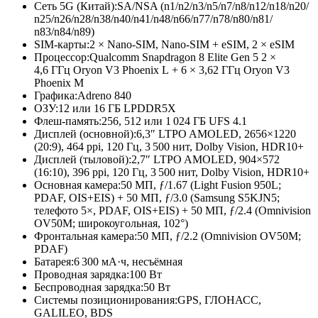
Сеть 5G (Китай):
SA/NSA (n1/n2/n3/
n5/n7/n8/
n12/n18/n20/
n25/n26/n28/
n38/n40/n41/
n48/n66/n77/
n78/n80/n81/
n83/n84/n89)
SIM-карты:
2 × Nano-SIM, Nano-SIM + eSIM, 2 × eSIM
Процессор:
Qualcomm Snapdragon 8 Elite Gen 5 2 ×
4,6 ГГц Oryon V3 Phoenix L + 6 × 3,62 ГГц Oryon V3
Phoenix M
Графика:
Adreno 840
ОЗУ:
12 или 16 ГБ LPDDR5X
Флеш-память:
256, 512 или 1 024 ГБ UFS 4.1
Дисплей (основной):
6,3″ LTPO AMOLED, 2656×1220
(20:9), 464 ppi, 120 Гц, 3 500 нит, Dolby Vision, HDR10+
Дисплей (тыловой):
2,7″ LTPO AMOLED, 904×572
(16:10), 396 ppi, 120 Гц, 3 500 нит, Dolby Vision, HDR10+
Основная камера:
50 МП, ƒ/1.67 (Light Fusion 950L;
PDAF, OIS+EIS) + 50 МП, ƒ/3.0 (Samsung S5KJN5;
телефото 5×, PDAF, OIS+EIS) + 50 МП, ƒ/2.4 (Omnivision
OV50M; широкоугольная, 102°)
Фронтальная камера:
50 МП, ƒ/2.2 (Omnivision OV50M;
PDAF)
Батарея:
6 300 мА·ч, несъёмная
Проводная зарядка:
100 Вт
Беспроводная зарядка:
50 Вт
Системы позиционирования:
GPS, ГЛОНАСС,
GALILEO, BDS