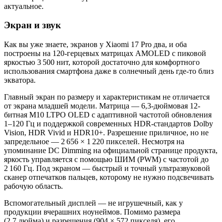
актуальное.
Экран и звук
Как вы уже знаете, экранов у Xiaomi 17 Pro два, и оба
построены на 120-герцевых матрицах AMOLED с пиковой
яркостью 3 500 нит, которой достаточно для комфортного
использования смартфона даже в солнечный день где-то близ
экватора.
Главный экран по размеру и характеристикам не отличается
от экрана младшей модели. Матрица — 6,3-дюймовая 12-
битная M10 LTPO OLED с адаптивной частотой обновления
1–120 Гц и поддержкой современных HDR-стандартов Dolby
Vision, HDR Vivid и HDR10+. Разрешение приличное, но не
запредельное — 2 656 × 1 220 пикселей. Несмотря на
упоминание DC Dimming на официальной странице продукта,
яркость управляется с помощью ШИМ (PWM) с частотой до
2 160 Гц. Под экраном — быстрый и точный ультразвуковой
сканер отпечатков пальцев, которому не нужно подсвечивать
рабочую область.
Вспомогательный дисплей — не игрушечный, как у
продукции вчерашних ноунеймов. Помимо размера
(2,7 дюйма) и разрешения (904 × 572 пикселя), его