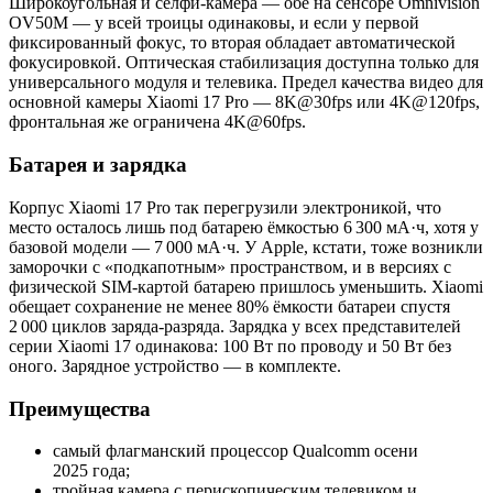
Широкоугольная и селфи-камера — обе на сенсоре Omnivision
OV50M — у всей троицы одинаковы, и если у первой
фиксированный фокус, то вторая обладает автоматической
фокусировкой. Оптическая стабилизация доступна только для
универсального модуля и телевика. Предел качества видео для
основной камеры Xiaomi 17 Pro — 8K@30fps или 4K@120fps,
фронтальная же ограничена 4K@60fps.
Батарея и зарядка
Корпус Xiaomi 17 Pro так перегрузили электроникой, что
место осталось лишь под батарею ёмкостью 6 300 мА·ч, хотя у
базовой модели — 7 000 мА·ч. У Apple, кстати, тоже возникли
заморочки с «подкапотным» пространством, и в версиях с
физической SIM-картой батарею пришлось уменьшить. Xiaomi
обещает сохранение не менее 80% ёмкости батареи спустя
2 000 циклов заряда-разряда. Зарядка у всех представителей
серии Xiaomi 17 одинакова: 100 Вт по проводу и 50 Вт без
оного. Зарядное устройство — в комплекте.
Преимущества
самый флагманский процессор Qualcomm осени
2025 года;
тройная камера с перископическим телевиком и