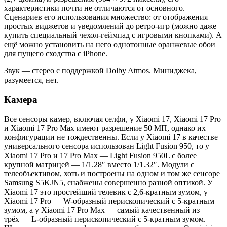
характеристики почти не отличаются от основного.
Сценариев его использования множество: от отображения
простых виджетов и уведомлений до ретро-игр (можно даже
купить специальный чехол-геймпад с игровыми кнопками). А
ещё можно установить на него однотонные оранжевые обои
для пущего сходства с iPhone.
Звук — стерео с поддержкой Dolby Atmos. Миниджека,
разумеется, нет.
Камера
Все сенсоры камер, включая селфи, у Xiaomi 17, Xiaomi 17 Pro
и Xiaomi 17 Pro Max имеют разрешение 50 МП, однако их
конфигурации не тождественны. Если у Xiaomi 17 в качестве
универсального сенсора использован Light Fusion 950, то у
Xiaomi 17 Pro и 17 Pro Max — Light Fusion 950L с более
крупной матрицей — 1/1.28″ вместо 1/1.32″. Модули с
телеобъективом, хоть и построены на одном и том же сенсоре
Samsung S5KJN5, снабжены совершенно разной оптикой. У
Xiaomi 17 это простейший телевик с 2,6-кратным зумом, у
Xiaomi 17 Pro — W-образный перископический с 5-кратным
зумом, а у Xiaomi 17 Pro Max — самый качественный из
трёх — L-образный перископический с 5-кратным зумом.