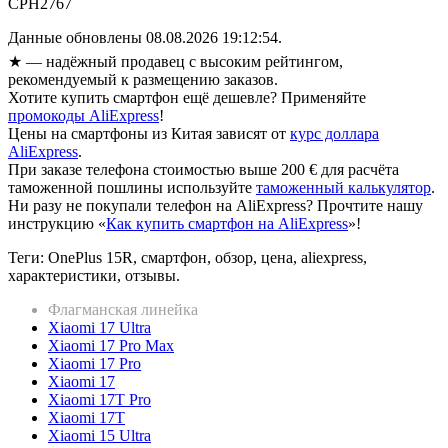
CPH2767
Данные обновлены 08.08.2026 19:12:54.
★
— надёжный продавец с высоким рейтингом,
рекомендуемый к размещению заказов.
Хотите купить смартфон ещё дешевле? Применяйте
промокоды AliExpress
!
Цены на смартфоны из Китая зависят от
курс доллара
AliExpress
.
При заказе телефона стоимостью выше 200 € для расчёта
таможенной пошлины используйте
таможенный калькулятор
.
Ни разу не покупали телефон на AliExpress? Прочтите нашу
инструкцию «
Как купить смартфон на AliExpress
»!
Теги: OnePlus 15R, смартфон, обзор, цена, aliexpress,
характеристики, отзывы.
Флагманская линейка
Xiaomi 17 Ultra
Xiaomi 17 Pro Max
Xiaomi 17 Pro
Xiaomi 17
Xiaomi 17T Pro
Xiaomi 17T
Xiaomi 15 Ultra