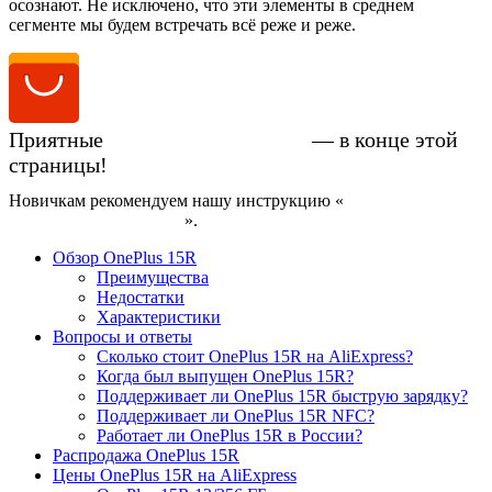
осознают. Не исключено, что эти элементы в среднем
сегменте мы будем встречать всё реже и реже.
Приятные
цены на OnePlus 15R
— в конце этой
страницы!
Новичкам рекомендуем нашу инструкцию «
Как купить
смартфон на AliExpress
».
Обзор OnePlus 15R
Преимущества
Недостатки
Характеристики
Вопросы и ответы
Сколько стоит OnePlus 15R на AliExpress?
Когда был выпущен OnePlus 15R?
Поддерживает ли OnePlus 15R быструю зарядку?
Поддерживает ли OnePlus 15R NFC?
Работает ли OnePlus 15R в России?
Распродажа OnePlus 15R
Цены OnePlus 15R на AliExpress