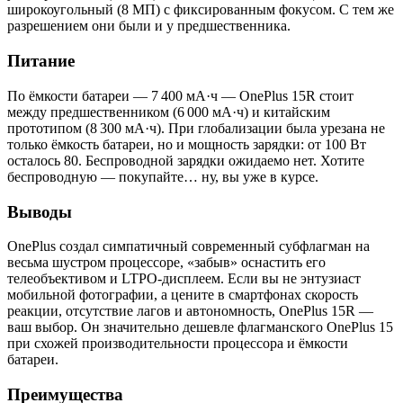
широкоугольный (8 МП) с фиксированным фокусом. С тем же
разрешением они были и у предшественника.
Питание
По ёмкости батареи — 7 400 мА·ч — OnePlus 15R стоит
между предшественником (6 000 мА·ч) и китайским
прототипом (8 300 мА·ч). При глобализации была урезана не
только ёмкость батареи, но и мощность зарядки: от 100 Вт
осталось 80. Беспроводной зарядки ожидаемо нет. Хотите
беспроводную — покупайте… ну, вы уже в курсе.
Выводы
OnePlus создал симпатичный современный субфлагман на
весьма шустром процессоре, «забыв» оснастить его
телеобъективом и LTPO-дисплеем. Если вы не энтузиаст
мобильной фотографии, а цените в смартфонах скорость
реакции, отсутствие лагов и автономность, OnePlus 15R —
ваш выбор. Он значительно дешевле флагманского OnePlus 15
при схожей производительности процессора и ёмкости
батареи.
Преимущества