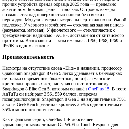
прочих устройств бренда образца 2025 года — предельно
аскетичном. Боковая грань — плоская. Островок камеры
возвышается над поверхностью панели безо всяких
переходов. Модули камеры выстроены вертикально на тёмной
подложке. У чёрного и зелёного — стеклянная задняя панель
(разумеется, матовая). У фиолетового — стеклопластик с
трёхбуквенной надписью «ACE», доставшейся от китайского
прототипа. Влагозащита — максимальная: IP66, IP68, IP69 и
IP69K в одном флаконе.
Производительность
Несмотря на отсутствие слова «Elite» в названии, процессор
Qualcomm Snapdragon 8 Gen 5 легко уделывает в бенчмарках
не только современные бюджетные, но и флагманские
кристаллы прошлых лет, наступая на пятки топовому
Snapdragon 8 Elite Gen 5, которым оснащён
OnePlus 15
. В тесте
AnTuTu он набирает 3 561 559 баллов, опережая
позапрошлогодний Snapdragon 8 Gen 3 на внушительные 75%,
а вот в GeekBench разница скромнее: 25% в однопоточном и
35% в многопоточном тестах.
Как и флагман серии, OnePlus 15R дооснащён
«доморощенными» чипами G2 Wi-Fi и Touch Response для