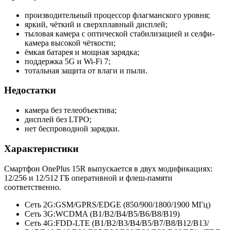
производительный процессор флагманского уровня;
яркий, чёткий и сверхплавный дисплей;
тыловая камера с оптической стабилизацией и селфи-
камера высокой чёткости;
ёмкая батарея и мощная зарядка;
поддержка 5G и Wi-Fi 7;
тотальная защита от влаги и пыли.
Недостатки
камера без телеобъектива;
дисплей без LTPO;
нет беспроводной зарядки.
Характеристики
Смартфон OnePlus 15R выпускается в двух модификациях:
12/256 и 12/512 ГБ оперативной и флеш-памяти
соответственно.
Сеть 2G:
GSM/GPRS/EDGE (850/900/1800/
1900 МГц)
Сеть 3G:
WCDMA (B1/B2/B4/
B5/B6/B8/
B19)
Сеть 4G:
FDD-LTE (B1/B2/B3/
B4/B5/B7/
B8/B12/B13/