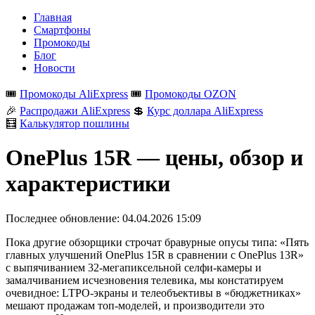
Главная
Смартфоны
Промокоды
Блог
Новости
🎟️
Промокоды AliExpress
🎟️
Промокоды OZON
🎉
Распродажи AliExpress
💲
Курс доллара AliExpress
🧮
Калькулятор пошлины
OnePlus 15R — цены, обзор и
характеристики
Последнее обновление:
04.04.2026 15:09
Пока другие обзорщики строчат бравурные опусы типа: «Пять
главных улучшений OnePlus 15R в сравнении с OnePlus 13R»
с выпячиванием 32-мегапиксельной селфи-камеры и
замалчиванием исчезновения телевика, мы констатируем
очевидное: LTPO-экраны и телеобъективы в «бюджетниках»
мешают продажам топ-моделей, и производители это