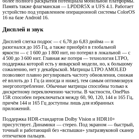
более полного раскрытия потенциала мобильной платформы.
Память также флагманская — LPDDR5X и UFS 4.1. Работает
устройство под управлением операционной системы ColorOS
16 на базе Android 16.
Дисплей и звук
Дисплей слегка подрос — с 6,78 до 6,83 дюйма — и
разогнался до 165 Гц, а также приобрёл в глобальной
яркости — с 1 600 до 1 800 нит, но потерял в локальной — с
4 500 до 3 600 нит. Главная же потеря — технология LTPO,
поддержка которой есть у январской модели, но, к большому
сожалению, нет у декабрьской. Матрицы LTPO AMOLED
позволяют плавно регулировать частоту обновления, снижая
её вплоть до 1 Гц (а иногда и ниже), тем самым оптимизируя
энергопотребление. Обычные матрицы способны только к
дискретному переключению частоты. В частности, OnePlus
15R способен переключаться между 60, 90, 120, 144 и 165 Гц,
причём 144 и 165 Гц доступны лишь для избранных
приложений.
Поддержка HDR-стандартов Dolby Vision и HDR10+
присутствует. Динамики — стерео. Под экраном — быстрый,
точный и работающий без «вспышки» ультразвуковой сканер
отпечатков пальцев.