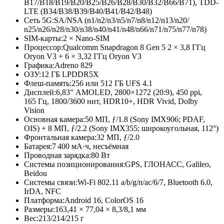
B17/B18/B19/
B20/B25/B26/
B28/B30/B32/
B66/B71), TDD-
LTE (B34/B38/B39
/B40/B41/B42/
B48)
Сеть 5G:
SA/NSA (n1/n2/n3/
n5/n7/n8/
n12/n13/n20/
n25/n26/n28/
n30/n38/n40/
n41/n48/n66/
n71/n75/n77/
n78)
SIM-карты:
2 × Nano-SIM
Процессор:
Qualcomm Snapdragon 8 Gen 5 2 × 3,8 ГГц
Oryon V3 + 6 × 3,32 ГГц Oryon V3
Графика:
Adreno 829
ОЗУ:
12 ГБ LPDDR5X
Флеш-память:
256 или 512 ГБ UFS 4.1
Дисплей:
6,83″ AMOLED, 2800×1272 (20:9), 450 ppi,
165 Гц, 1800/3600 нит, HDR10+, HDR Vivid, Dolby
Vision
Основная камера:
50 МП, ƒ/1.8 (Sony IMX906; PDAF,
OIS) + 8 МП, ƒ/2.2 (Sony IMX355; широкоугольная, 112°)
Фронтальная камера:
32 МП, ƒ/2.0
Батарея:
7 400 мА·ч, несъёмная
Проводная зарядка:
80 Вт
Системы позиционирования:
GPS, ГЛОНАСС, Galileo,
Beidou
Системы связи:
Wi-Fi 802.11 a/b/g/n/ac/6/7, Bluetooth 6.0,
IrDA, NFC
Платформа:
Android 16, ColorOS 16
Размеры:
163,41 × 77,04 × 8,3/8,1 мм
Вес:
213/214/215 г