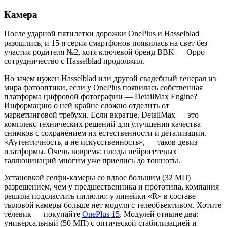
Камера
После ударной пятилетки дорожки OnePlus и Hasselblad
разошлись, и 15-я серия смартфонов появилась на свет без
участия родителя №2, хотя ключевой бренд BBK — Oppo —
сотрудничество с Hasselblad продолжил.
Но зачем нужен Hasselblad или другой свадебный генерал из
мира фотооптики, если у OnePlus появилась собственная
платформа цифровой фотографии — DetailMax Engine?
Информацию о ней крайне сложно отделить от
маркетинговой требухи. Если вкратце, DetailMax — это
комплекс технических решений для улучшения качества
снимков с сохранением их естественности и детализации.
«Аутентичность, а не искусственность», — таков девиз
платформы. Очень вовремя: плоды нейросетевых
галлюцинаций многим уже приелись до тошноты.
Установкой селфи-камеры со вдвое большим (32 МП)
разрешением, чем у предшественника и прототипа, компания
решила подсластить пилюлю: у линейки «R» в составе
тыловой камеры больше нет модуля с телеобъективом. Хотите
телевик — покупайте
OnePlus 15
. Модулей отныне два:
универсальный (50 МП) с оптической стабилизацией и