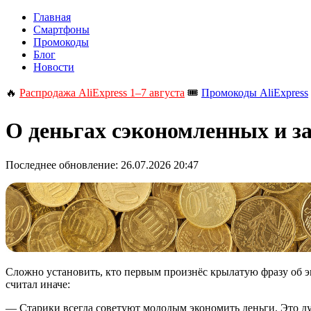
Главная
Смартфоны
Промокоды
Блог
Новости
🔥
Распродажа AliExpress 1–7 августа
🎟️
Промокоды AliExpress
О деньгах сэкономленных и з
Последнее обновление:
26.07.2026 20:47
Сложно установить, кто первым произнёс крылатую фразу об э
считал иначе:
— Старики всегда советуют молодым экономить деньги. Это дур