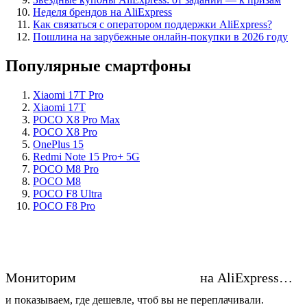
Неделя брендов на AliExpress
Как связаться с оператором поддержки AliExpress?
Пошлина на зарубежные онлайн-покупки в 2026 году
Популярные смартфоны
Xiaomi 17T Pro
Xiaomi 17T
POCO X8 Pro Max
POCO X8 Pro
OnePlus 15
Redmi Note 15 Pro+ 5G
POCO M8 Pro
POCO M8
POCO F8 Ultra
POCO F8 Pro
Мониторим
цены на смартфоны
на AliExpress…
и показываем, где дешевле, чтоб вы не переплачивали.