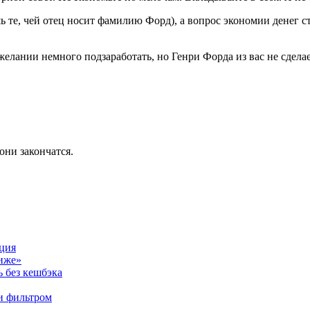
ь те, чей отец носит фамилию Форд), а вопрос экономии денег 
желании немного подзаработать, но Генри Форда из вас не сделае
они закончатся.
кция
ниже»
ь без кешбэка
 и фильтром