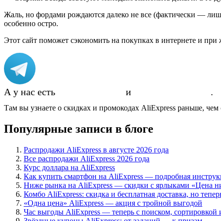
Жаль, но фордами рождаются далеко не все (фактически — лиш
особенно остро.
Этот сайт поможет сэкономить на покупках в интернете и при 
А у нас есть
Telegram-канал
и
группа ВКонтакте
.
Там вы узнаете о скидках и промокодах AliExpress раньше, чем 
Популярные записи в блоге
Распродажи AliExpress в августе 2026 года
Все распродажи AliExpress 2026 года
Курс доллара на AliExpress
Как купить смартфон на AliExpress — подробная инстру
Ниже рынка на AliExpress — скидки с ярлыками «Цена 
Комбо AliExpress: скидка и бесплатная доставка, но тепер
«Одна цена» AliExpress — акция с тройной выгодой
Час выгоды AliExpress — теперь с поиском, сортировкой
Звёздные купоны AliExpress: от заданий — к призам