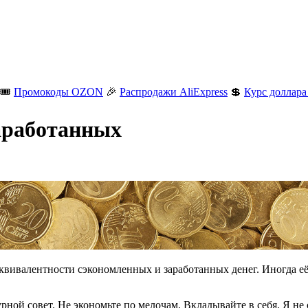
🎟️
Промокоды OZON
🎉
Распродажи AliExpress
💲
Курс доллара
аработанных
квивалентности сэкономленных и заработанных денег. Иногда её 
ной совет. Не экономьте по мелочам. Вкладывайте в себя. Я не 