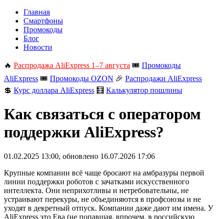
Главная
Смартфоны
Промокоды
Блог
Новости
🔥
Распродажа AliExpress 1–7 августа
🎟️
Промокоды
AliExpress
🎟️
Промокоды OZON
🎉
Распродажи AliExpress
💲
Курс доллара AliExpress
🧮
Калькулятор пошлины
Как связаться с оператором
поддержки AliExpress?
01.02.2025 13:00
, обновлено
16.07.2026 17:06
Крупные компании всё чаще бросают на амбразуры первой
линии поддержки роботов с зачатками искусственного
интеллекта. Они неприхотливы и нетребовательны, не
устраивают перекуры, не объединяются в профсоюзы и не
уходят в декретный отпуск. Компании даже дают им имена. У
AliExpress это Ева (не попавшая, впрочем, в российскую