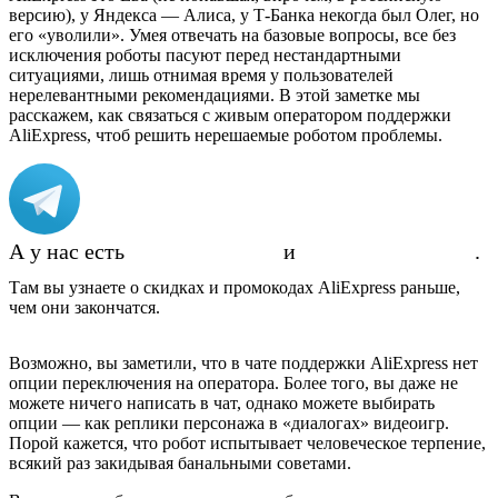
версию), у Яндекса — Алиса, у Т-Банка некогда был Олег, но
его «уволили». Умея отвечать на базовые вопросы, все без
исключения роботы пасуют перед нестандартными
ситуациями, лишь отнимая время у пользователей
нерелевантными рекомендациями. В этой заметке мы
расскажем, как связаться с живым оператором поддержки
AliExpress, чтоб решить нерешаемые роботом проблемы.
А у нас есть
Telegram-канал
и
группа ВКонтакте
.
Там вы узнаете о скидках и промокодах AliExpress раньше,
чем они закончатся.
Возможно, вы заметили, что в чате поддержки AliExpress нет
опции переключения на оператора. Более того, вы даже не
можете ничего написать в чат, однако можете выбирать
опции — как реплики персонажа в «диалогах» видеоигр.
Порой кажется, что робот испытывает человеческое терпение,
всякий раз закидывая банальными советами.