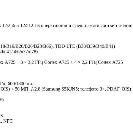
12/256 и 12/512 ГБ оперативной и флеш-памяти соответственно
18/B19/
B20/B26/B28/
B66), TDD-LTE (B38/B39/B40/
B41)
0/
n41/n66/n77/
n78)
tex-A725 + 3 × 3,2 ГГц Cortex-A725 + 4 × 2,2 ГГц Cortex-A725
 Гц, 600/1800 нит
OIS) + 50 МП, ƒ/2.8 (Samsung S5KJN5; телефото 3×, PDAF, OIS) 
F)
DS
DA, NFC