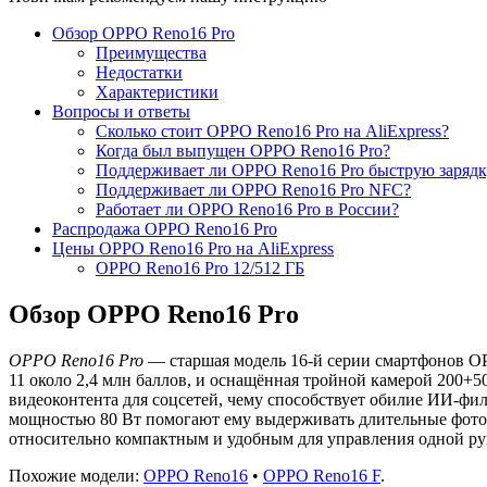
Обзор OPPO Reno16 Pro
Преимущества
Недостатки
Характеристики
Вопросы и ответы
Сколько стоит OPPO Reno16 Pro на AliExpress?
Когда был выпущен OPPO Reno16 Pro?
Поддерживает ли OPPO Reno16 Pro быструю зарядк
Поддерживает ли OPPO Reno16 Pro NFC?
Работает ли OPPO Reno16 Pro в России?
Распродажа OPPO Reno16 Pro
Цены OPPO Reno16 Pro на AliExpress
OPPO Reno16 Pro 12/512 ГБ
Обзор OPPO Reno16 Pro
OPPO Reno16 Pro
— старшая модель 16-й серии смартфонов O
11 около 2,4 млн баллов, и оснащённая тройной камерой 200+
видеоконтента для соцсетей, чему способствует обилие ИИ-фи
мощностью 80 Вт помогают ему выдерживать длительные фотос
относительно компактным и удобным для управления одной ру
Похожие модели:
OPPO Reno16
•
OPPO Reno16 F
.