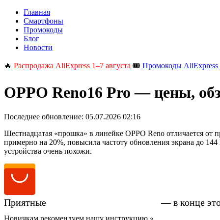
Главная
Смартфоны
Промокоды
Блог
Новости
🔥
Распродажа AliExpress 1–7 августа
🎟️
Промокоды AliExpress
OPPO Reno16 Pro — цены, обз
Последнее обновление:
05.07.2026 02:16
Шестнадцатая «прошка» в линейке OPPO Reno отличается от 
примерно на 20%, повысила частоту обновления экрана до 144 Г
устройства очень похожи.
Приятные
цены на OPPO Reno16 Pro
— в конце эт
Новичкам рекомендуем нашу инструкцию «
Как купить смартфо