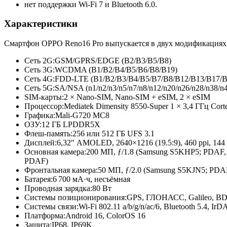
нет поддержки Wi-Fi 7 и Bluetooth 6.0.
Характеристики
Смартфон OPPO Reno16 Pro выпускается в двух модификациях: 
Сеть 2G:
GSM/GPRS/EDGE (B2/B3/B5/
B8)
Сеть 3G:
WCDMA (B1/B2/B4/
B5/B6/B8/
B19)
Сеть 4G:
FDD-LTE (B1/B2/B3/
B4/B5/B7/
B8/B12/B13/
B17/B
Сеть 5G:
SA/NSA (n1/n2/n3/
n5/n7/n8/
n12/n20/n26/
n28/n38/n4
SIM-карты:
2 × Nano-SIM, Nano-SIM + eSIM, 2 × eSIM
Процессор:
Mediatek Dimensity 8550-Super 1 × 3,4 ГГц Cor
Графика:
Mali-G720 MC8
ОЗУ:
12 ГБ LPDDR5X
Флеш-память:
256 или 512 ГБ UFS 3.1
Дисплей:
6,32″ AMOLED, 2640×1216 (19.5:9), 460 ppi, 144
Основная камера:
200 МП, ƒ/1.8 (Samsung S5KHP5; PDAF, 
PDAF)
Фронтальная камера:
50 МП, ƒ/2.0 (Samsung S5KJN5; PDA
Батарея:
6 700 мА·ч, несъёмная
Проводная зарядка:
80 Вт
Системы позиционирования:
GPS, ГЛОНАСС, Galileo, B
Системы связи:
Wi-Fi 802.11 a/b/g/n/ac/6, Bluetooth 5.4, Ir
Платформа:
Android 16, ColorOS 16
Защита:
IP68, IP69K