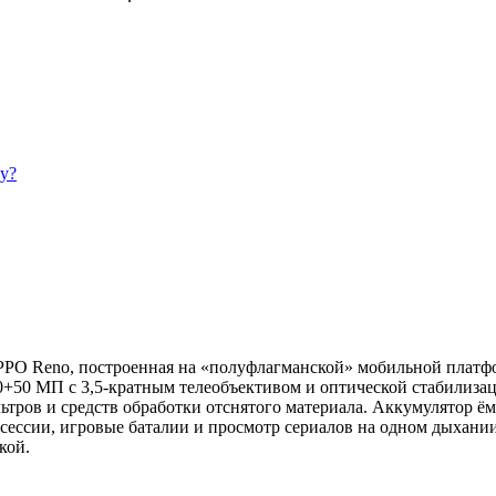
у?
PPO Reno, построенная на «полуфлагманской» мобильной платфо
50+50 МП с 3,5-кратным телеобъективом и оптической стабилиза
льтров и средств обработки отснятого материала. Аккумулятор 
ессии, игровые баталии и просмотр сериалов на одном дыхании
кой.