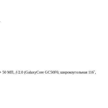
.
+ 50 МП, ƒ/2.0 (GalaxyCore GC50F6; широкоугольная 116˚,