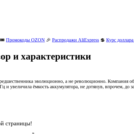
🎟️
Промокоды OZON
🎉
Распродажи AliExpress
💲
Курс доллара
ор и характеристики
предшественника эволюционно, а не революционно. Компания о
ц и увеличила ёмкость аккумулятора, не дотянув, впрочем, до з
ой страницы!
н на AliExpress
».