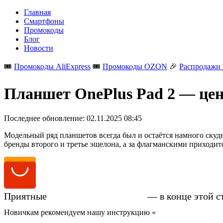
Главная
Смартфоны
Промокоды
Блог
Новости
🎟️
Промокоды AliExpress
🎟️
Промокоды OZON
🎉
Распродажи 
Планшет OnePlus Pad 2 — цен
Последнее обновление:
02.11.2025 08:45
Модельный ряд планшетов всегда был и остаётся намного скуд
бренды второго и третье эшелона, а за флагманскими приходит
Приятные
цены на OnePlus Pad 2
— в конце этой с
Новичкам рекомендуем нашу инструкцию «
Как купить смартфо