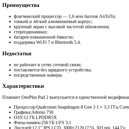
Преимущества
флагманский процессор — 1,6 млн баллов AnTuTu;
тонкий и лёгкий алюминиевый корпус;
крупный экран с высокой частотой обновления;
стереодинамики;
батарея повышенной ёмкости;
поддержка Wi-Fi 7 и Bluetooth 5.4.
Недостатки
не работает в сетях сотовой связи;
поставляется без зарядного устройства;
посредственные камеры.
Характеристики
Планшет OnePlus Pad 2 выпускается в единственной модификац
Процессор:
Qualcomm Snapdragon 8 Gen 3 1 × 3,3 ГГц Corte
Графика:
Adreno 750
ОЗУ:
12 ГБ LPDDR5X
Флеш-память:
256 ГБ UFS 3.1
Дисплей:
12,1″ IPS LCD, 3000×2120 (7:5), 303 ppi, 144 Гц