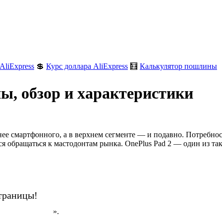
AliExpress
💲
Курс доллара AliExpress
🧮
Калькулятор пошлины
ы, обзор и характеристики
нее смартфонного, а в верхнем сегменте — и подавно. Потребн
ся обращаться к мастодонтам рынка. OnePlus Pad 2 — один из так
траницы!
н на AliExpress
».