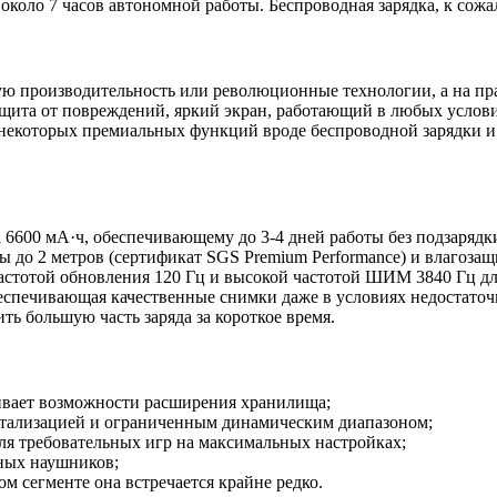
 около 7 часов автономной работы. Беспроводная зарядка, к сож
вую производительность или революционные технологии, а на пр
щита от повреждений, яркий экран, работающий в любых условия
 некоторых премиальных функций вроде беспроводной зарядки и 
 6600 мА·ч, обеспечивающему до 3-4 дней работы без подзарядк
ы до 2 метров (сертификат SGS Premium Performance) и влагоза
стотой обновления 120 Гц и высокой частотой ШИМ 3840 Гц для
беспечивающая качественные снимки даже в условиях недостаточ
ь большую часть заряда за короткое время.
чивает возможности расширения хранилища;
етализацией и ограниченным динамическим диапазоном;
для требовательных игр на максимальных настройках;
дных наушников;
м сегменте она встречается крайне редко.