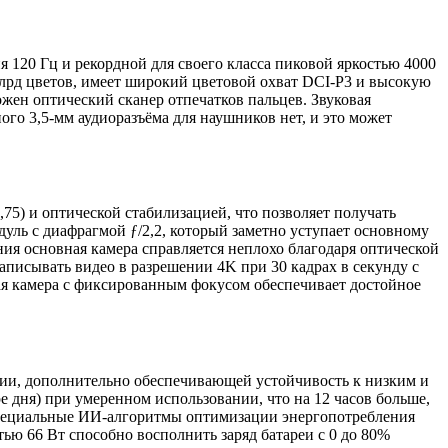
20 Гц и рекордной для своего класса пиковой яркостью 4000
рд цветов, имеет широкий цветовой охват DCI-P3 и высокую
жен оптический сканер отпечатков пальцев. Звуковая
го 3,5-мм аудиоразъёма для наушников нет, и это может
75) и оптической стабилизацией, что позволяет получать
ль с диафрагмой ƒ/2,2, который заметно уступает основному
ния основная камера справляется неплохо благодаря оптической
писывать видео в разрешении 4K при 30 кадрах в секунду с
ая камера с фиксированным фокусом обеспечивает достойное
гии, дополнительно обеспечивающей устойчивость к низким и
дня) при умеренном использовании, что на 12 часов больше,
 специальные ИИ-алгоритмы оптимизации энергопотребления
ью 66 Вт способно восполнить заряд батареи с 0 до 80%