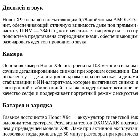
Дисплей и звук
Honor X9c оснащён впечатляющим 6,78-дюймовым AMOLED-экран
нит, обеспечивающей отличную видимость даже под прямыми с
частоту ШИМ — 3840 Гц, которая снижает нагрузку на глаза п
подсистема представлена стереодинамиками, обеспечивающими 
разочаровать адептов проводного звука.
Камера
Основная камера Honor X9c построена на 108-мегапиксельном с
сочные детализированные снимки при хорошем освещении. Ему
по качеству — детализация по краям кадра невысокая, а динам
стабилизации и ИИ-алгоритмам, которые вытягивают снимки до
электронной стабилизацией, а также поддерживает активное ш
качество селфи и поддерживает портретный режим с искусств
Батарея и зарядка
Главное достоинство Honor X9c — аккумулятор гигантской ём
высоким температурам. Результаты тестов DXOMARK подтвержд
чем у предыдущей модели X9b. Даже при активной эксплуатац
позволяют поддерживать до 50 минут разговора при критически