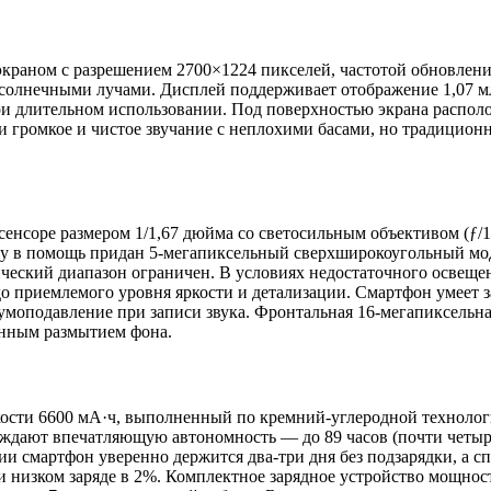
ом с разрешением 2700×1224 пикселей, частотой обновления 1
олнечными лучами. Дисплей поддерживает отображение 1,07 мл
ри длительном использовании. Под поверхностью экрана располо
громкое и чистое звучание с неплохими басами, но традиционно
енсоре размером 1/1,67 дюйма со светосильным объективом (ƒ/1,
 в помощь придан 5-мегапиксельный сверхширокоугольный моду
ический диапазон ограничен. В условиях недостаточного освеще
 приемлемого уровня яркости и детализации. Смартфон умеет за
умоподавление при записи звука. Фронтальная 16-мегапиксельн
енным размытием фона.
кости 6600 мА·ч, выполненный по кремний-углеродной техноло
ают впечатляющую автономность — до 89 часов (почти четыре 
ии смартфон уверенно держится два-три дня без подзарядки, а
 низком заряде в 2%. Комплектное зарядное устройство мощност