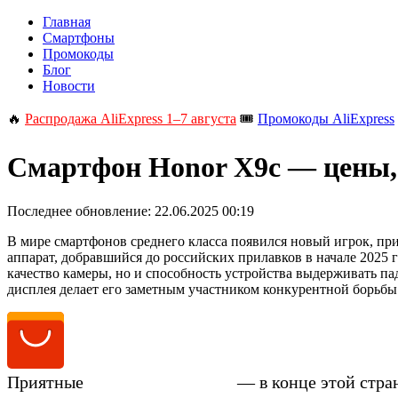
Главная
Смартфоны
Промокоды
Блог
Новости
🔥
Распродажа AliExpress 1–7 августа
🎟️
Промокоды AliExpress
Смартфон Honor X9c — цены, 
Последнее обновление:
22.06.2025 00:19
В мире смартфонов среднего класса появился новый игрок, п
аппарат, добравшийся до российских прилавков в начале 2025
качество камеры, но и способность устройства выдерживать па
дисплея делает его заметным участником конкурентной борьбы
Приятные
цены на Honor X9c
— в конце этой стра