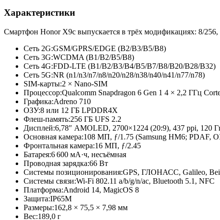
Характеристики
Смартфон Honor X9c выпускается в трёх модификациях: 8/256, 
Сеть 2G:
GSM/GPRS/EDGE (B2/B3/B5/
B8)
Сеть 3G:
WCDMA (B1/B2/B5/
B8)
Сеть 4G:
FDD-LTE (B1/B2/B3/
B4/B5/B7/
B8/B20/B28/
B32)
Сеть 5G:
NR (n1/n3/n7/
n8/n20/n28/
n38/n40/n41/
n77/n78)
SIM-карты:
2 × Nano-SIM
Процессор:
Qualcomm Snapdragon 6 Gen 1 4 × 2,2 ГГц Cort
Графика:
Adreno 710
ОЗУ:
8 или 12 ГБ LPDDR4X
Флеш-память:
256 ГБ UFS 2.2
Дисплей:
6,78″ AMOLED, 2700×1224 (20:9), 437 ppi, 120 Г
Основная камера:
108 МП, ƒ/1.75 (Samsung HM6; PDAF, OI
Фронтальная камера:
16 МП, ƒ/2.45
Батарея:
6 600 мА·ч, несъёмная
Проводная зарядка:
66 Вт
Системы позиционирования:
GPS, ГЛОНАСС, Galileo, Be
Системы связи:
Wi-Fi 802.11 a/b/g/n/ac, Bluetooth 5.1, NFC
Платформа:
Android 14, MagicOS 8
Защита:
IP65M
Размеры:
162,8 × 75,5 × 7,98 мм
Вес:
189,0 г