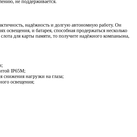
алению, не поддерживается.
актичность, надёжность и долгую автономную работу. Он
х освещения, и батарея, способная продержаться несколько
слота для карты памяти, то получите надёжного компаньона,
и;
щитой IP65M;
 снижения нагрузки на глаза;
ного освещения;