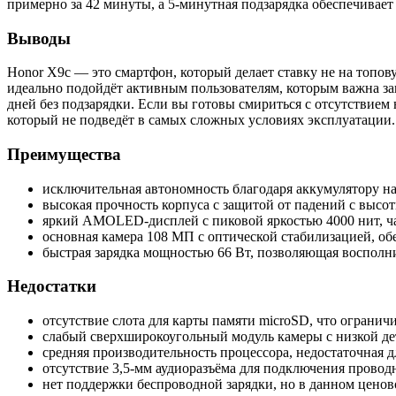
примерно за 42 минуты, а 5-минутная подзарядка обеспечивает
Выводы
Honor X9c — это смартфон, который делает ставку не на топо
идеально подойдёт активным пользователям, которым важна за
дней без подзарядки. Если вы готовы смириться с отсутствием
который не подведёт в самых сложных условиях эксплуатации.
Преимущества
исключительная автономность благодаря аккумулятору на
высокая прочность корпуса с защитой от падений с высот
яркий AMOLED-дисплей с пиковой яркостью 4000 нит, ча
основная камера 108 МП с оптической стабилизацией, о
быстрая зарядка мощностью 66 Вт, позволяющая восполнит
Недостатки
отсутствие слота для карты памяти microSD, что ограни
слабый сверхширокоугольный модуль камеры с низкой д
средняя производительность процессора, недостаточная 
отсутствие 3,5-мм аудиоразъёма для подключения прово
нет поддержки беспроводной зарядки, но в данном ценово