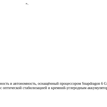
н на AliExpress
».
нность и автономность, оснащённый процессором Snapdragon 6 
 с оптической стабилизацией и кремний-углеродным аккумулято