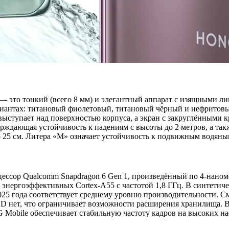
 это тонкий (всего 8 мм) и элегантный аппарат с изящными ли
вариантах: титановый фиолетовый, титановый чёрный и нефрито
выступает над поверхностью корпуса, а экран с закруглёнными 
рждающая устойчивость к падениям с высоты до 2 метров, а та
о 25 см. Литера «M» означает устойчивость к подвижным водяны
цессор Qualcomm Snapdragon 6 Gen 1, произведённый по 4-нано
 энергоэффективных Cortex-A55 с частотой 1,8 ГГц. В синтетиче
2025 года соответствует среднему уровню производительности. 
oSD нет, что ограничивает возможности расширения хранилища. 
G Mobile обеспечивает стабильную частоту кадров на высоких на