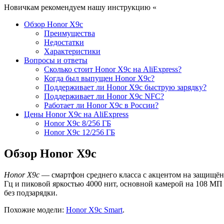
Новичкам рекомендуем нашу инструкцию «
Как купить смартфо
Обзор Honor X9c
Преимущества
Недостатки
Характеристики
Вопросы и ответы
Сколько стоит Honor X9c на AliExpress?
Когда был выпущен Honor X9c?
Поддерживает ли Honor X9c быструю зарядку?
Поддерживает ли Honor X9c NFC?
Работает ли Honor X9c в России?
Цены Honor X9c на AliExpress
Honor X9c 8/256 ГБ
Honor X9c 12/256 ГБ
Обзор Honor X9c
Honor X9c
— смартфон среднего класса с акцентом на защищё
Гц и пиковой яркостью 4000 нит, основной камерой на 108 МП
без подзарядки.
Похожие модели:
Honor X9c Smart
.