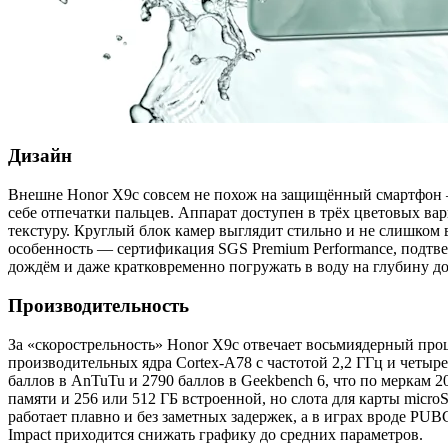
Дизайн
Внешне Honor X9c совсем не похож на защищённый смартфон —
себе отпечатки пальцев. Аппарат доступен в трёх цветовых 
текстуру. Круглый блок камер выглядит стильно и не слишком 
особенность — сертификация SGS Premium Performance, подтве
дождём и даже кратковременно погружать в воду на глубину д
Производительность
За «скорострельность» Honor X9c отвечает восьмиядерный про
производительных ядра Cortex-A78 с частотой 2,2 ГГц и четыре
баллов в AnTuTu и 2790 баллов в Geekbench 6, что по меркам 
памяти и 256 или 512 ГБ встроенной, но слота для карты micr
работает плавно и без заметных задержек, а в играх вроде PUB
Impact приходится снижать графику до средних параметров.