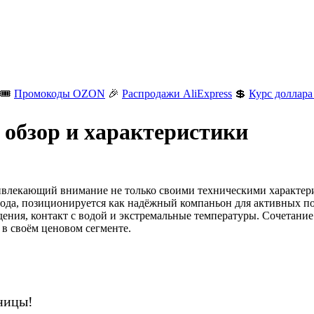
🎟️
Промокоды OZON
🎉
Распродажи AliExpress
💲
Курс доллара
обзор и характеристики
ривлекающий внимание не только своими техническими характер
 года, позиционируется как надёжный компаньон для активных п
дения, контакт с водой и экстремальные температуры. Сочетани
 в своём ценовом сегменте.
ницы!