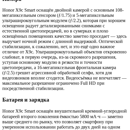
Honor X9c Smart оснащён двойной камерой с основным 108-
мегапиксельным сенсором (ƒ/1.75) и 5-мегапиксельным
ультраширокоугольным модулем (ƒ/2.2), которая при хорошем
освещении радует детализированными снимками с
естественной цветопередачей, но в сумерках и плохо
освещённых помещениях качество заметно проседает — здесь
выручает ночной режим с длинной выдержкой. Оптической
стабилизации, к сожалению, нет, и это ещё одно важное
отличие от X9c. Ультраширокоугольный объектив откровенно
слабоват, в первую очередь, из-за скромного разрешения,
уступая основному модулю в резкости и точности
цветопередачи, а 16-мегапиксельная фронтальная камера
(ƒ/2.5) грешит агрессивной обработкой селфи, хотя для
видеозвонков вполне сгодится. Видеосъёмка не впечатляет —
максимальное разрешение ограничено Full HD при
посредственной стабилизации.
Батарея и зарядка
Honor X9c Smart оснащён внушительной кремний-углеродной
батареей второго поколения ёмкостью 5800 мА⋅ч — заметно
выше среднего по рынку, что позволяет смартфону при
умеренном использовании работать до двух дней на одном