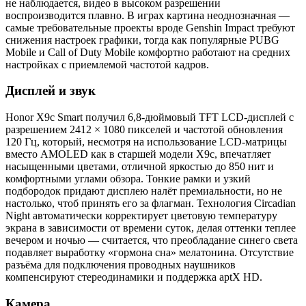
не наблюдается, видео в высоком разрешении
воспроизводится плавно. В играх картина неоднозначная —
самые требовательные проекты вроде Genshin Impact требуют
снижения настроек графики, тогда как популярные PUBG
Mobile и Call of Duty Mobile комфортно работают на средних
настройках с приемлемой частотой кадров.
Дисплей и звук
Honor X9c Smart получил 6,8-дюймовый TFT LCD-дисплей с
разрешением 2412 × 1080 пикселей и частотой обновления
120 Гц, который, несмотря на использование LCD-матрицы
вместо AMOLED как в старшей модели X9c, впечатляет
насыщенными цветами, отличной яркостью до 850 нит и
комфортными углами обзора. Тонкие рамки и узкий
подбородок придают дисплею налёт премиальности, но не
настолько, чтоб принять его за флагман. Технология Circadian
Night автоматически корректирует цветовую температуру
экрана в зависимости от времени суток, делая оттенки теплее
вечером и ночью — считается, что преобладание синего света
подавляет выработку «гормона сна» мелатонина. Отсутствие
разъёма для подключения проводных наушников
компенсируют стереодинамики и поддержка aptX HD.
Камера