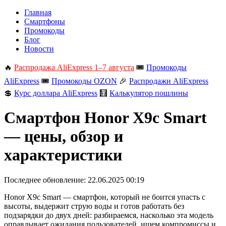
Главная
Смартфоны
Промокоды
Блог
Новости
🔥
Распродажа AliExpress 1–7 августа
🎟️
Промокоды
AliExpress
🎟️
Промокоды OZON
🎉
Распродажи AliExpress
💲
Курс доллара AliExpress
🧮
Калькулятор пошлины
Смартфон Honor X9c Smart
— цены, обзор и
характеристики
Последнее обновление:
22.06.2025 00:19
Honor X9c Smart — смартфон, который не боится упасть с
высоты, выдержит струю воды и готов работать без
подзарядки до двух дней: разбираемся, насколько эта модель
оправдывает ожидания пользователей, ищем компромиссы и