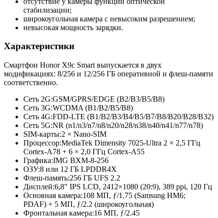
отсутствие у камеры функции оптической
стабилизации;
широкоугольная камера с невысоким разрешением;
невысокая мощность зарядки.
Характеристики
Смартфон Honor X9c Smart выпускается в двух
модификациях: 8/256 и 12/256 ГБ оперативной и флеш-памяти
соответственно.
Сеть 2G:
GSM/GPRS/EDGE (B2/B3/B5/
B8)
Сеть 3G:
WCDMA (B1/B2/B5/
B8)
Сеть 4G:
FDD-LTE (B1/B2/B3/
B4/B5/B7/
B8/B20/B28/
B32)
Сеть 5G:
NR (n1/n3/n7/
n8/n20/n28/
n38/n40/n41/
n77/n78)
SIM-карты:
2 × Nano-SIM
Процессор:
MediaTek Dimensity 7025-Ultra 2 × 2,5 ГГц
Cortex-A78 + 6 × 2,0 ГГц Cortex-A55
Графика:
IMG BXM-8-256
ОЗУ:
8 или 12 ГБ LPDDR4X
Флеш-память:
256 ГБ UFS 2.2
Дисплей:
6,8″ IPS LCD, 2412×1080 (20:9), 389 ppi, 120 Гц
Основная камера:
108 МП, ƒ/1.75 (Samsung HM6;
PDAF) + 5 МП, ƒ/2.2 (широкоугольная)
Фронтальная камера:
16 МП, ƒ/2.45