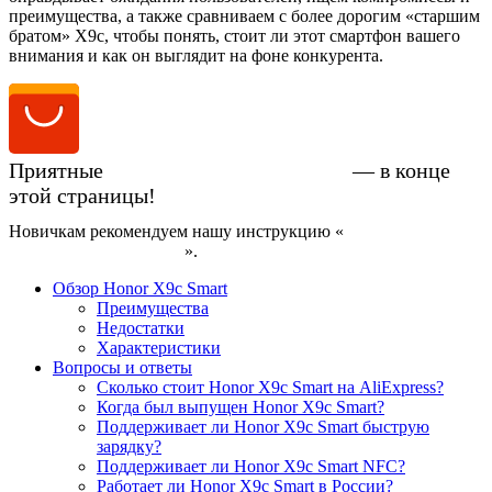
преимущества, а также сравниваем с более дорогим «старшим
братом» X9c, чтобы понять, стоит ли этот смартфон вашего
внимания и как он выглядит на фоне конкурента.
Приятные
цены на Honor X9c Smart
— в конце
этой страницы!
Новичкам рекомендуем нашу инструкцию «
Как купить
смартфон на AliExpress
».
Обзор Honor X9c Smart
Преимущества
Недостатки
Характеристики
Вопросы и ответы
Сколько стоит Honor X9c Smart на AliExpress?
Когда был выпущен Honor X9c Smart?
Поддерживает ли Honor X9c Smart быструю
зарядку?
Поддерживает ли Honor X9c Smart NFC?
Работает ли Honor X9c Smart в России?