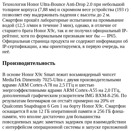
Технология Honor Ultra-Bounce Anti-Drop 2.0 при небольшой
толщине корпуса (7,88 мм) и скромном весе устройства (193 г)
позволяет ему выдерживать падения с высоты до 2 м.
Смартфон прошёл лабораторные испытания на промывание
водой (12,5 л/мин в течение 3 мин), однако, в отличие от
старшего брата Honor X9c, так и не получил официальный IP-
рейтинг, хотя по формальным признакам мог бы — IP65.
Официальная страница продукта не содержит информации об
IP-сертификации, а мы ориентируемся, в первую очередь, на
неё.
Производительность
В основе Honor X9c Smart лежит восьмиядерный чипсет
MediaTek Dimensity 7025-Ultra с двумя производительными
ядрами ARM Cortex-A78 на 2,5 ГГц и шестью
энергоэффективными ядрами ARM Cortex-A55 на 2,0 ГГц,
дополненный графическим ускорителем IMG BXM-8-256. По
результатам бенчмарков он отстаёт примерно на 20% от
Qualcomm Snapdragon 6 Gen 1 на борту Honor X9c. Смартфон
оснащается 8 или 12 ГБ оперативной памяти и 256 ГБ флеш-
памяти, что вполне достаточно для большинства
повседневных задач: заметных задержек при взаимодействии
с интерфейсом операционной системы и запуске приложений