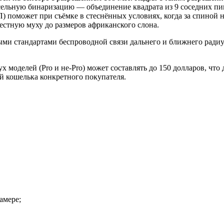
ельную бинаризацию — объединение квадрата из 9 соседних пик
 поможет при съёмке в стеснённых условиях, когда за спиной не
стную муху до размеров африканского слона.
ми стандартами беспроводной связи дальнего и ближнего радиуса
 моделей (Pro и не-Pro) может составлять до 150 долларов, что
й кошелька конкретного покупателя.
амере;