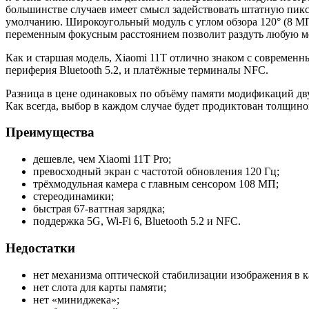
большинстве случаев имеет смысл задействовать штатную пикс
умолчанию. Широкоугольный модуль с углом обзора 120° (8 МП)
переменным фокусным расстоянием позволит раздуть любую ме
Как и старшая модель, Xiaomi 11T отлично знаком с современны
периферия Bluetooth 5.2, и платёжные терминалы NFC.
Разница в цене одинаковых по объёму памяти модификаций двух
Как всегда, выбор в каждом случае будет продиктован толщино
Преимущества
дешевле, чем Xiaomi 11T Pro;
превосходный экран с частотой обновления 120 Гц;
трёхмодульная камера с главным сенсором 108 МП;
стереодинамики;
быстрая 67-ваттная зарядка;
поддержка 5G, Wi-Fi 6, Bluetooth 5.2 и NFC.
Недостатки
нет механизма оптической стабилизации изображения в к
нет слота для карты памяти;
нет «миниджека»;