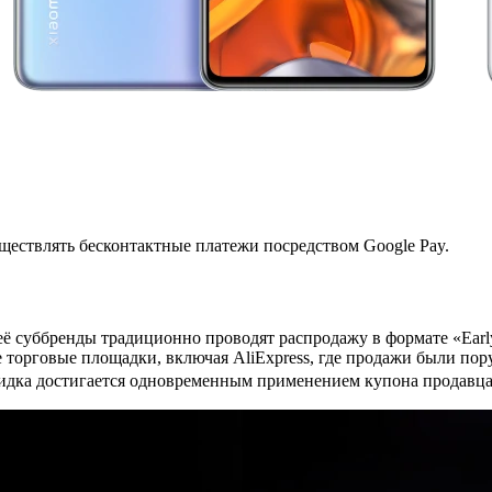
ществлять бесконтактные платежи посредством Google Pay.
ё суббренды традиционно проводят распродажу в формате «Early 
е торговые площадки, включая AliExpress, где продажи были по
кидка достигается одновременным применением купона продавц