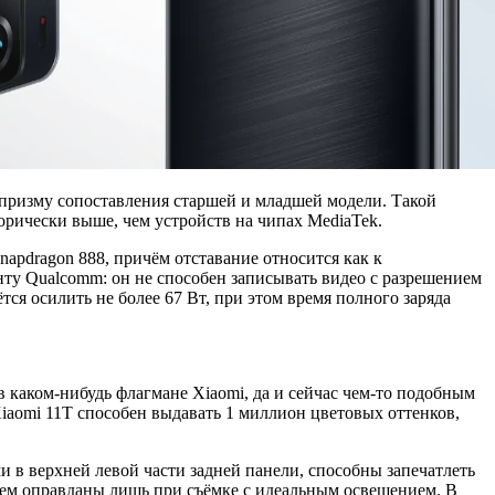
з призму сопоставления старшей и младшей модели. Такой
рически выше, чем устройств на чипах MediaTek.
napdragon 888, причём отставание относится как к
ту Qualcomm: он не способен записывать видео с разрешением
тся осилить не более 67 Вт, при этом время полного заряда
 каком-нибудь флагмане Xiaomi, да и сейчас чем-то подобным
iaomi 11T способен выдавать 1 миллион цветовых оттенков,
 в верхней левой части задней панели, способны запечатлеть
нием оправданы лишь при съёмке с идеальным освещением. В