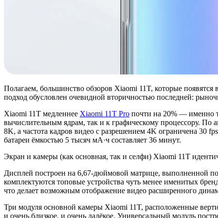
Полагаем, большинство обзоров Xiaomi 11T, которые появятся 
подход обусловлен очевидной вторичностью последней: рыночн
Xiaomi 11T медленнее
Xiaomi 11T Pro
почти на 20% — именно та
вычислительным ядрам, так и к графическому процессору. По 
8K, а частота кадров видео с разрешением 4K ограничена 30 fp
батареи ёмкостью 5 тысяч мА·ч составляет 36 минут.
Экран и камеры (как основная, так и селфи) Xiaomi 11T идент
Дисплей построен на 6,67-дюймовой матрице, выполненной по 
комплектуются топовые устройства чуть менее именитых бренд
что делает возможным отображение видео расширенного динам
Три модуля основной камеры Xiaomi 11T, расположенные верти
и очень близкое, и очень далёкое. Универсальный модуль пос