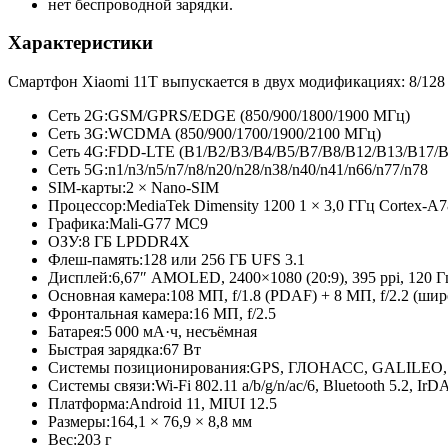
нет беспроводной зарядки.
Характеристики
Смартфон Xiaomi 11T выпускается в двух модификациях: 8/128
Сеть 2G:
GSM/GPRS/EDGE (850/900/1800/
1900 МГц)
Сеть 3G:
WCDMA (850/900/1700/
1900/2100 МГц)
Сеть 4G:
FDD-LTE (B1/B2/B3/
B4/B5/B7/
B8/B12/B13/
B17/B
Сеть 5G:
n1/n3/n5/
n7/n8/n20/
n28/n38/n40/
n41/n66/n77/
n78
SIM-карты:
2 × Nano-SIM
Процессор:
MediaTek Dimensity 1200 1 × 3,0 ГГц Cortex-A7
Графика:
Mali-G77 MC9
ОЗУ:
8 ГБ LPDDR4X
Флеш-память:
128 или 256 ГБ UFS 3.1
Дисплей:
6,67″ AMOLED, 2400×1080 (20:9), 395 ppi, 120 Г
Основная камера:
108 МП, f/1.8 (PDAF) + 8 МП, f/2.2 (шир
Фронтальная камера:
16 МП, f/2.5
Батарея:
5 000 мА·ч, несъёмная
Быстрая зарядка:
67 Вт
Системы позиционирования:
GPS, ГЛОНАСС, GALILEO,
Системы связи:
Wi-Fi 802.11 a/b/g/n/ac/6, Bluetooth 5.2, Ir
Платформа:
Android 11, MIUI 12.5
Размеры:
164,1 × 76,9 × 8,8 мм
Вес:
203 г