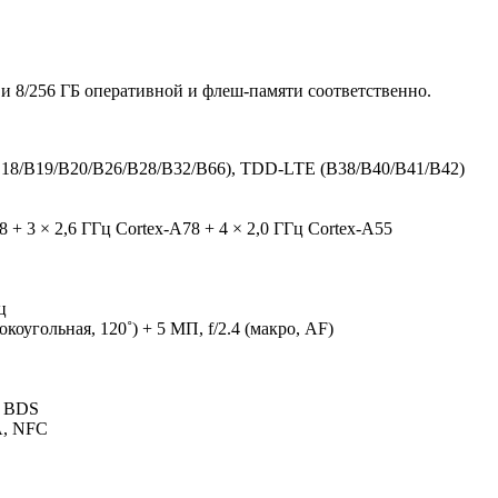
 и 8/256 ГБ оперативной и флеш-памяти соответственно.
18/B19/
B20/B26/B28/
B32/B66), TDD-LTE (B38/B40/B41/
B42)
8 + 3 × 2,6 ГГц Cortex-A78 + 4 × 2,0 ГГц Cortex-A55
ц
окоугольная, 120˚) + 5 МП, f/2.4 (макро, AF)
 BDS
DA, NFC