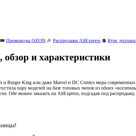
🎟️
Промокоды OZON
🎉
Распродажи AliExpress
💲
Курс доллара
 обзор и характеристики
d’s и Burger King или даже Marvel и DC Comics мира современн
устила пару моделей на базе топовых чипов из обоих «вселенны
ли. Обе можно заказать на AliExpress, подгадав под распродажу
аницы!
н на AliExpress
».