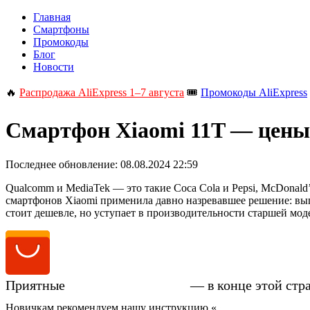
Главная
Смартфоны
Промокоды
Блог
Новости
🔥
Распродажа AliExpress 1–7 августа
🎟️
Промокоды AliExpress
Смартфон Xiaomi 11T — цены,
Последнее обновление:
08.08.2024 22:59
Qualcomm и MediaTek — это такие Coca Cola и Pepsi, McDonal
смартфонов Xiaomi применила давно назревавшее решение: вып
стоит дешевле, но уступает в производительности старшей моде
Приятные
цены на Xiaomi 11T
— в конце этой стр
Новичкам рекомендуем нашу инструкцию «
Как купить смартфо