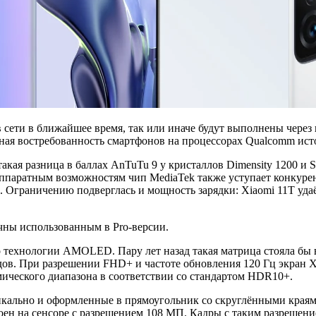
в сети в ближайшее время, так или иначе будут выполнены чере
ая востребованность смартфонов на процессорах Qualcomm исто
кая разница в баллах AnTuTu 9 у кристаллов Dimensity 1200 и S
аппаратным возможностям чип MediaTek также уступает конкурен
s. Ограничению подверглась и мощность зарядки: Xiaomi 11T удаё
ичны использованным в Pro-версии.
технологии AMOLED. Пару лет назад такая матрица стояла бы в
ов. При разрешении FHD+ и частоте обновления 120 Гц экран X
ического диапазона в соответствии со стандартом HDR10+.
кально и оформленные в прямоугольник со скруглёнными краями
троен на сенсоре с разрешением 108 МП. Кадры с таким разреше