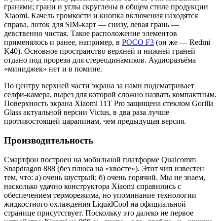
гранями; грани и углы скруглены в общем стиле продукции
Xiaomi. Качель громкости и кнопка включения находятся
справа, лоток для SIM-карт — снизу, левая грань —
девственно чистая. Такое расположение элементов
применялось и ранее, например, в
POCO F3
(он же — Redmi
K40). Основное пространство верхней и нижней граней
отдано под прорези для стереодинамиков. Аудиоразъёма
«миниджек» нет и в помине.
По центру верхней части экрана за нами подсматривает
селфи-камера, вырез для которой сложно назвать компактным.
Поверхность экрана Xiaomi 11T Pro защищена стеклом Gorilla
Glass актуальной версии Victus, в два раза лучше
противостоящей царапинам, чем предыдущая версия.
Производительность
Смартфон построен на мобильной платформе Qualcomm
Snapdragon 888 (без плюса на «хвосте»). Этот чип известен
тем, что: а) очень шустрый; б) очень горячий. Мы не знаем,
насколько удачно конструктора Xiaomi справились с
обеспечением терморежима, но упоминание технологии
жидкостного охлаждения LiquidCool на официальной
странице присутствует. Поскольку это далеко не первое