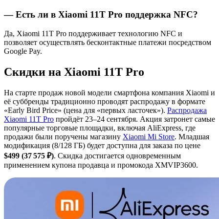
— Есть ли в Xiaomi 11T Pro поддержка NFC?
Да, Xiaomi 11T Pro поддерживает технологию NFC и
позволяет осуществлять бесконтактные платежи посредством
Google Pay.
Скидки на Xiaomi 11T Pro
На старте продаж новой модели смартфона компания Xiaomi и
её суббренды традиционно проводят распродажу в формате
«Early Bird Price» (цена для «первых ласточек»).
Распродажа
Xiaomi 11T Pro
пройдёт 23–24 сентября. Акция затронет самые
популярные торговые площадки, включая AliExpress, где
продажи были поручены магазину
Xiaomi Mi Store
. Младшая
модификация (8/128 ГБ) будет доступна для заказа по цене
$499 (37 575 ₽)
. Скидка достигается одновременным
применением купона продавца и промокода
XMVIP3600
.