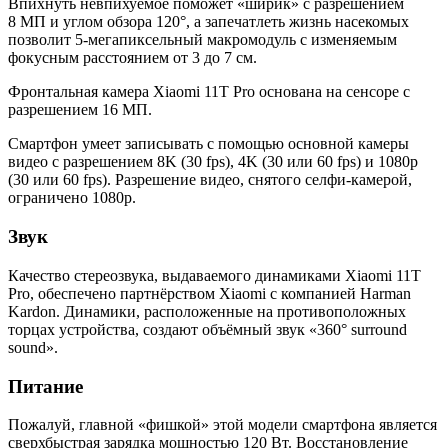
Впихнуть невпихуемое поможет «ширик» с разрешением
8 МП и углом обзора 120°, а запечатлеть жизнь насекомых
позволит 5-мегапиксельный макромодуль с изменяемым
фокусным расстоянием от 3 до 7 см.
Фронтальная камера Xiaomi 11T Pro основана на сенсоре с
разрешением 16 МП.
Смартфон умеет записывать с помощью основной камеры
видео с разрешением 8K (30 fps), 4K (30 или 60 fps) и 1080p
(30 или 60 fps). Разрешение видео, снятого селфи-камерой,
ограничено 1080p.
Звук
Качество стереозвука, выдаваемого динамиками Xiaomi 11T
Pro, обеспечено партнёрством Xiaomi с компанией Harman
Kardon. Динамики, расположенные на противоположных
торцах устройства, создают объёмный звук «360° surround
sound».
Питание
Пожалуй, главной «фишкой» этой модели смартфона является
сверхбыстрая зарядка мощностью 120 Вт. Восстановление