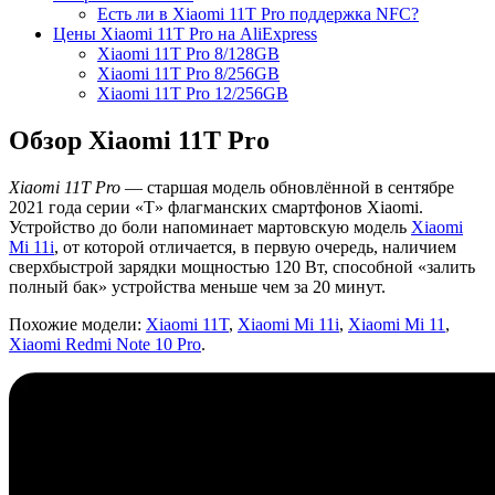
Есть ли в Xiaomi 11T Pro поддержка NFC?
Цены Xiaomi 11T Pro на AliExpress
Xiaomi 11T Pro 8/128GB
Xiaomi 11T Pro 8/256GB
Xiaomi 11T Pro 12/256GB
Обзор Xiaomi 11T Pro
Xiaomi 11T Pro
— старшая модель обновлённой в сентябре
2021 года серии «T» флагманских смартфонов Xiaomi.
Устройство до боли напоминает мартовскую модель
Xiaomi
Mi 11i
, от которой отличается, в первую очередь, наличием
сверхбыстрой зарядки мощностью 120 Вт, способной «залить
полный бак» устройства меньше чем за 20 минут.
Похожие модели:
Xiaomi 11T
,
Xiaomi Mi 11i
,
Xiaomi Mi 11
,
Xiaomi Redmi Note 10 Pro
.