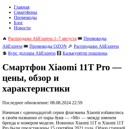
Главная
Смартфоны
Промокоды
Блог
Новости
🔥
Распродажа AliExpress 1–7 августа
🎟️
Промокоды
AliExpress
🎟️
Промокоды OZON
🎉
Распродажи AliExpress
💲
Курс доллара AliExpress
🧮
Калькулятор пошлины
Смартфон Xiaomi 11T Pro —
цены, обзор и
характеристики
Последнее обновление:
08.08.2024 22:59
Начиная с одиннадцатой серии флагманы Xiaomi избавились
в своём названии от пары букв — «Mi» — между именем
бренда и номером модели. Новинки Xiaomi 11T и Xiaomi 11T
Pro были представлены 15 сентября 2021 года. Обзор старшей