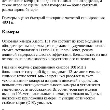
делает более комфортной для глаз анимацию интерфейса, а
также игровые сцены. Цена комфорта — более быстрый
расход заряда батареи.
Геймеры оценят быстрый тачскрин с частотой сканирования
480 Гц.
Камеры
Основная камера Xiaomi 11T Pro состоит из трёх модулей и
обладает целым ворохом фич и режимов: улучшенная ночная
съёмка, технология AI Erase 2.0 и Photo Clones, режим
длинной выдержки с шестью эффектами. Большинство из них
основано на возможностях искусственного интеллекта.
Главный модуль с разрешением сенсора 108 МП в
большинстве ситуаций будет выдавать 12-мегапиксельные
снимки: технология 9-in-1 Super Pixel работает за счёт
«схлопывания» квадрата из девяти пикселей в один. Так
повышается светочувствительность камеры и устраняется
зашумлённость изображения. Впрочем, если вам нужны
именно 108-мегапиксельные снимки, это можно выбрать в
настройках приложения камеры. Функции оптической
стабилизации (OIS), увы, нет.