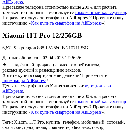
AliExpress
.
При заказе телефона стоимостью выше 200 € для расчёта
таможенной пошлины используйте
таможенный калькулятор
.
Ни разу не покупали телефон на AliExpress? Прочтите нашу
инструкцию «
Как купить смартфон на AliExpress
»!
Xiaomi 11T Pro 12/256GB
6,67″ Snapdragon 888 12/256GB 2107113SG
Данные обновлены 02.04.2025 17:36:26.
★
— надёжный продавец с высоким рейтингом,
рекомендуемый к размещению заказов.
Хотите купить смартфон ещё дешевле? Применяйте
промокоды AliExpress
!
Цены на смартфоны из Китая зависят от
курс доллара
AliExpress
.
При заказе телефона стоимостью выше 200 € для расчёта
таможенной пошлины используйте
таможенный калькулятор
.
Ни разу не покупали телефон на AliExpress? Прочтите нашу
инструкцию «
Как купить смартфон на AliExpress
»!
Теги: Xiaomi 11T Pro, купить, телефон, мобильный, сотовый,
смартфон, цена, цены, сравнение, aliexpress, обзор,