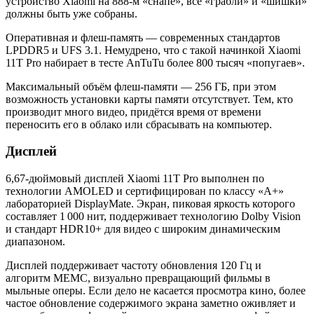
устройство Xiaomi на 888-м «снапе», все «грабли» и «шишки»
должны быть уже собраны.
Оперативная и флеш-память — современных стандартов
LPDDR5 и UFS 3.1. Немудрено, что с такой начинкой Xiaomi
11T Pro набирает в тесте AnTuTu более 800 тысяч «попугаев».
Максимальный объём флеш-памяти — 256 ГБ, при этом
возможность установки карты памяти отсутствует. Тем, кто
производит много видео, придётся время от времени
переносить его в облако или сбрасывать на компьютер.
Дисплей
6,67-дюймовый дисплей Xiaomi 11T Pro выполнен по
технологии AMOLED и сертифицирован по классу «A+»
лабораторией DisplayMate. Экран, пиковая яркость которого
составляет 1 000 нит, поддерживает технологию Dolby Vision
и стандарт HDR10+ для видео с широким динамическим
диапазоном.
Дисплей поддерживает частоту обновления 120 Гц и
алгоритм MEMC, визуально превращающий фильмы в
мыльные оперы. Если дело не касается просмотра кино, более
частое обновление содержимого экрана заметно оживляет и