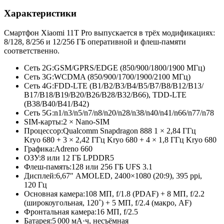
Характеристики
Смартфон Xiaomi 11T Pro выпускается в трёх модификациях:
8/128, 8/256 и 12/256 ГБ оперативной и флеш-памяти
соответственно.
Сеть 2G:
GSM/GPRS/EDGE (850/900/1800/
1900 МГц)
Сеть 3G:
WCDMA (850/900/1700/
1900/2100 МГц)
Сеть 4G:
FDD-LTE (B1/B2/B3/
B4/B5/B7/
B8/B12/B13/
B17/B18/B19/
B20/B26/B28/
B32/B66), TDD-LTE
(B38/B40/B41/
B42)
Сеть 5G:
n1/n3/n5/
n7/n8/n20/
n28/n38/n40/
n41/n66/n77/
n78
SIM-карты:
2 × Nano-SIM
Процессор:
Qualcomm Snapdragon 888 1 × 2,84 ГГц
Kryo 680 + 3 × 2,42 ГГц Kryo 680 + 4 × 1,8 ГГц Kryo 680
Графика:
Adreno 660
ОЗУ:
8 или 12 ГБ LPDDR5
Флеш-память:
128 или 256 ГБ UFS 3.1
Дисплей:
6,67″ AMOLED, 2400×1080 (20:9), 395 ppi,
120 Гц
Основная камера:
108 МП, f/1.8 (PDAF) + 8 МП, f/2.2
(широкоугольная, 120˚) + 5 МП, f/2.4 (макро, AF)
Фронтальная камера:
16 МП, f/2.5
Батарея:
5 000 мА·ч, несъёмная