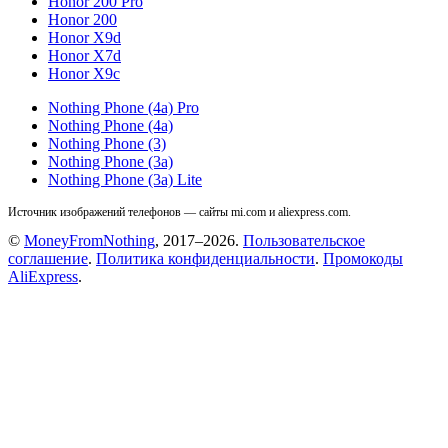
Honor 200 Pro
Honor 200
Honor X9d
Honor X7d
Honor X9c
Nothing Phone (4a) Pro
Nothing Phone (4a)
Nothing Phone (3)
Nothing Phone (3a)
Nothing Phone (3a) Lite
Источник изображений телефонов — сайты mi.com и aliexpress.com.
©
MoneyFromNothing
, 2017–2026.
Пользовательское
соглашение
.
Политика конфиденциальности
.
Промокоды
AliExpress
.