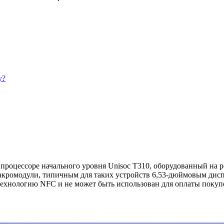
у?
оцессоре начального уровня Unisoc T310, оборудованный на ре
кромодули, типичным для таких устройств 6,53-дюймовым дисп
технологию NFC и не может быть использован для оплаты покуп