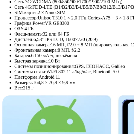
Сеть 3G:
WCDMA (800/850/900/
1700/1900/2100 МГц)
Сеть 4G:
FDD-LTE (B1/B2/B3/
B4/B5/B7/
B8/B12/B13/
B17/B
SIM-карты:
2 × Nano-SIM
Процессор:
Unisoc T310 1 × 2,0 ГГц Cortex-A75 + 3 × 1,8 
Графика:
PowerVR GE8300
ОЗУ:
4 ГБ
Флеш-память:
32 или 64 ГБ
Дисплей:
6,53″ IPS LCD, 1600×720 (20:9)
Основная камера:
16 МП, f/2.0 + 8 МП (широкоугольная, 1
Фронтальная камера:
8 МП, f/2.2
Батарея:
6 150 мА·ч, несъёмная
Быстрая зарядка:
10 Вт
Системы позиционирования:
GPS, ГЛОНАСС, Galileo
Системы связи:
Wi-Fi 802.11 a/b/g/n/ac, Bluetooth 5.0
Платформа:
Android 11
Размеры:
164,8 × 76,9 × 9,9 мм
Вес:
215 г