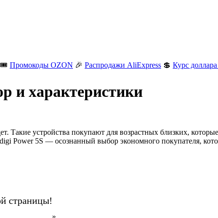
🎟️
Промокоды OZON
🎉
Распродажи AliExpress
💲
Курс доллара
ор и характеристики
ет. Такие устройства покупают для возрастных близких, которые 
digi Power 5S — осознанный выбор экономного покупателя, котор
ой страницы!
н на AliExpress
».