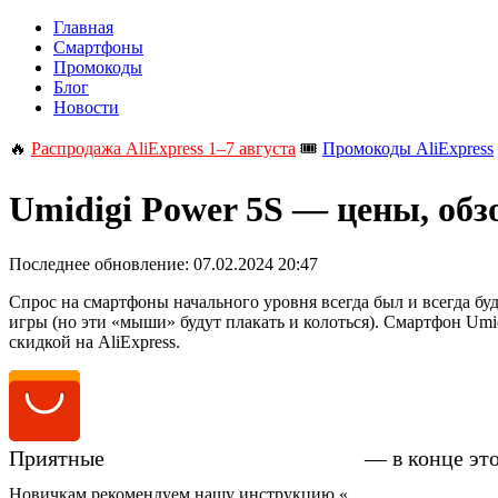
Главная
Смартфоны
Промокоды
Блог
Новости
🔥
Распродажа AliExpress 1–7 августа
🎟️
Промокоды AliExpress
Umidigi Power 5S — цены, обз
Последнее обновление:
07.02.2024 20:47
Спрос на смартфоны начального уровня всегда был и всегда буд
игры (но эти «мыши» будут плакать и колоться). Смартфон Umi
скидкой на AliExpress.
Приятные
цены на Umidigi Power 5S
— в конце эт
Новичкам рекомендуем нашу инструкцию «
Как купить смартфо