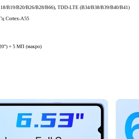
18/B19/
B20/B26/B28/
B66), TDD-LTE (B34/B38/B39/
B40/B41)
ГГц Cortex-A55
20°) + 5 МП (макро)