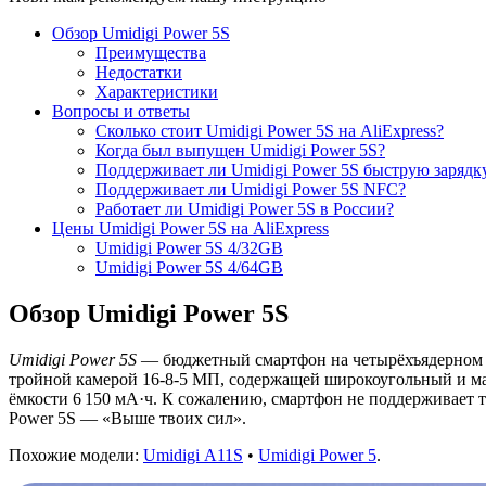
Обзор Umidigi Power 5S
Преимущества
Недостатки
Характеристики
Вопросы и ответы
Сколько стоит Umidigi Power 5S на AliExpress?
Когда был выпущен Umidigi Power 5S?
Поддерживает ли Umidigi Power 5S быструю зарядк
Поддерживает ли Umidigi Power 5S NFC?
Работает ли Umidigi Power 5S в России?
Цены Umidigi Power 5S на AliExpress
Umidigi Power 5S 4/32GB
Umidigi Power 5S 4/64GB
Обзор Umidigi Power 5S
Umidigi Power 5S
— бюджетный смартфон на четырёхъядерном пр
тройной камерой 16-8-5 МП, содержащей широкоугольный и ма
ёмкости 6 150 мА·ч. К сожалению, смартфон не поддерживает 
Power 5S — «Выше твоих сил».
Похожие модели:
Umidigi A11S
•
Umidigi Power 5
.