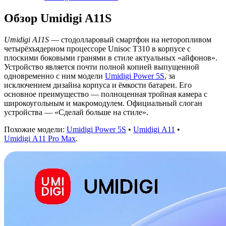
Обзор Umidigi A11S
Umidigi A11S
— стодолларовый смартфон на неторопливом
четырёхъядерном процессоре Unisoc T310 в корпусе с
плоскими боковыми гранями в стиле актуальных «айфонов».
Устройство является почти полной копией выпущенной
одновременно с ним модели
Umidigi Power 5S
, за
исключением дизайна корпуса и ёмкости батареи. Его
основное преимущество — полноценная тройная камера с
широкоугольным и макромодулем. Официальный слоган
устройства — «Сделай больше на стиле».
Похожие модели:
Umidigi Power 5S
•
Umidigi A11
•
Umidigi A11 Pro Max
.