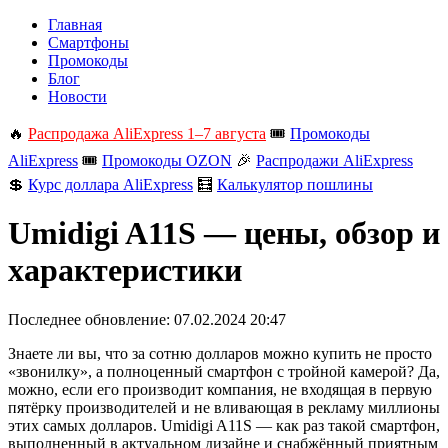
Главная
Смартфоны
Промокоды
Блог
Новости
🔥
Распродажа AliExpress 1–7 августа
🎟️
Промокоды
AliExpress
🎟️
Промокоды OZON
🎉
Распродажи AliExpress
💲
Курс доллара AliExpress
🧮
Калькулятор пошлины
Umidigi A11S — цены, обзор и
характеристики
Последнее обновление:
07.02.2024 20:47
Знаете ли вы, что за сотню долларов можно купить не просто
«звонилку», а полноценный смартфон с тройной камерой? Да,
можно, если его производит компания, не входящая в первую
пятёрку производителей и не вливающая в рекламу миллионы
этих самых долларов. Umidigi A11S — как раз такой смартфон,
выполненный в актуальном дизайне и снабжённый приятным