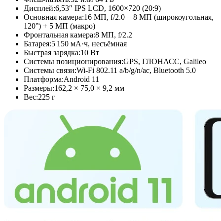
Дисплей:
6,53″ IPS LCD, 1600×720 (20:9)
Основная камера:
16 МП, f/2.0 + 8 МП (широкоугольная,
120°) + 5 МП (макро)
Фронтальная камера:
8 МП, f/2.2
Батарея:
5 150 мА·ч, несъёмная
Быстрая зарядка:
10 Вт
Системы позиционирования:
GPS, ГЛОНАСС, Galileo
Системы связи:
Wi-Fi 802.11 a/b/g/n/ac, Bluetooth 5.0
Платформа:
Android 11
Размеры:
162,2 × 75,0 × 9,2 мм
Вес:
225 г