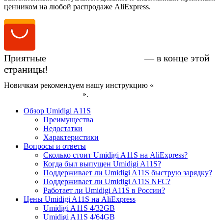
ценником на любой распродаже AliExpress.
Приятные
цены на Umidigi A11S
— в конце этой
страницы!
Новичкам рекомендуем нашу инструкцию «
Как купить
смартфон на AliExpress
».
Обзор Umidigi A11S
Преимущества
Недостатки
Характеристики
Вопросы и ответы
Сколько стоит Umidigi A11S на AliExpress?
Когда был выпущен Umidigi A11S?
Поддерживает ли Umidigi A11S быструю зарядку?
Поддерживает ли Umidigi A11S NFC?
Работает ли Umidigi A11S в России?
Цены Umidigi A11S на AliExpress
Umidigi A11S 4/32GB
Umidigi A11S 4/64GB