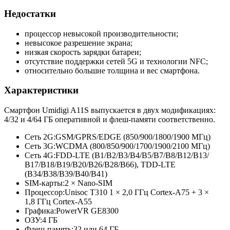
Недостатки
процессор невысокой производительности;
невысокое разрешение экрана;
низкая скорость зарядки батареи;
отсутствие поддержки сетей 5G и технологии NFC;
относительно большие толщина и вес смартфона.
Характеристики
Смартфон Umidigi A11S выпускается в двух модификациях:
4/32 и 4/64 ГБ оперативной и флеш-памяти соответственно.
Сеть 2G:
GSM/GPRS/EDGE (850/900/1800/
1900 МГц)
Сеть 3G:
WCDMA (800/850/900/
1700/1900/2100 МГц)
Сеть 4G:
FDD-LTE (B1/B2/B3/
B4/B5/B7/
B8/B12/B13/
B17/B18/B19/
B20/B26/B28/
B66), TDD-LTE
(B34/B38/B39/
B40/B41)
SIM-карты:
2 × Nano-SIM
Процессор:
Unisoc T310 1 × 2,0 ГГц Cortex-A75 + 3 ×
1,8 ГГц Cortex-A55
Графика:
PowerVR GE8300
ОЗУ:
4 ГБ
Флеш-память:
32 или 64 ГБ