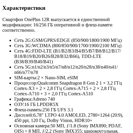
Характеристики
Смартфон OnePlus 12R выпускается в единственной
модификации: 16/256 ГБ оперативной и флеш-памяти
соответственно.
Сеть 2G:
GSM/GPRS/EDGE (850/900/1800/
1900 МГц)
Сеть 3G:
WCDMA (800/850/900/
1700/1900/2100 МГц)
Сеть 4G:
FDD-LTE (B1/B2/B3/
B4/B5/B7/
B8/B12/B17/
B18/B19/B20/
B26/B28/B32/
B66), TDD-LTE
(B38/B39/B40/
B41)
Сеть 5G:
n1/n2/n3/
n5/n7/n8/
n12/n20/n28/
n38/n40/n41/
n66/n77/n78
SIM-карты:
2 × Nano-SIM, eSIM
Процессор:
Qualcomm Snapdragon 8 Gen 2 1 × 3,2 ГГц
Cortex-X3 + 2 × 2,8 ГГц Cortex-A715 + 2 × 2,8 ГГц
Cortex-A710 + 3 × 2,0 ГГц Cortex-A510
Графика:
Adreno 740
ОЗУ:
16 ГБ LPDDR5X
Флеш-память:
256 ГБ UFS 3.1
Дисплей:
6,78″ LTPO 4.0 AMOLED, 2780×1264 (20:9),
450 ppi, 120 Гц, Dolby Vision, HDR10+
Основная камера:
50 МП, ƒ/1.8 (Sony IMX890; PDAF,
OIS) + 8 МП, ƒ/2.2 (Sony IMX355; широкоугольная,