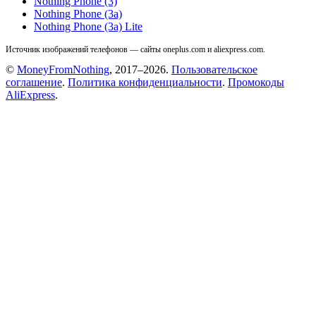
Nothing Phone (3)
Nothing Phone (3a)
Nothing Phone (3a) Lite
Источник изображений телефонов — сайты oneplus.com и aliexpress.com.
©
MoneyFromNothing
, 2017–2026.
Пользовательское
соглашение
.
Политика конфиденциальности
.
Промокоды
AliExpress
.