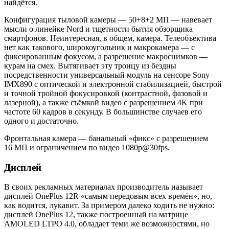
найдётся.
Конфигурация тыловой камеры — 50+8+2 МП — навевает
мысли о линейке Nord и тщетности бытия обзорщика
смартфонов. Неинтересная, в общем, камера. Телеобъектива
нет как такового, широкоугольник и макрокамера — с
фиксированным фокусом, а разрешение макроснимков —
курам на смех. Вытягивает эту троицу из бездны
посредственности универсальный модуль на сенсоре Sony
IMX890 с оптической и электронной стабилизацией, быстрой
и точной тройной фокусировкой (контрастной, фазовой и
лазерной), а также съёмкой видео с разрешением 4K при
частоте 60 кадров в секунду. В большинстве случаев его
одного и достаточно.
Фронтальная камера — банальный «фикс» с разрешением
16 МП и ограничением по видео 1080p@30fps.
Дисплей
В своих рекламных материалах производитель называет
дисплей OnePlus 12R «самым передовым всех времён», но,
как водится, лукавит. За примером далеко ходить не нужно:
дисплей OnePlus 12, также построенный на матрице
AMOLED LTPO 4.0, обладает теми же возможностями, но