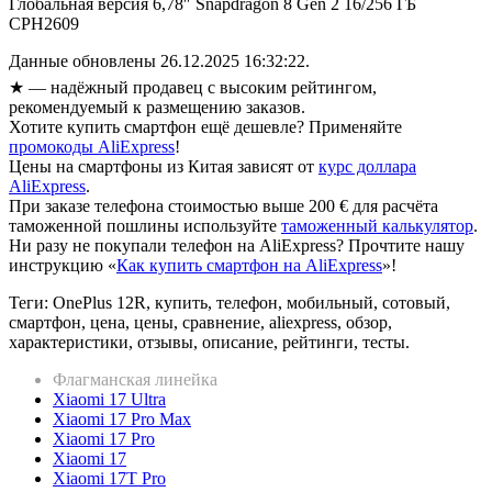
Глобальная версия 6,78″ Snapdragon 8 Gen 2 16/256 ГБ
CPH2609
Данные обновлены 26.12.2025 16:32:22.
★
— надёжный продавец с высоким рейтингом,
рекомендуемый к размещению заказов.
Хотите купить смартфон ещё дешевле? Применяйте
промокоды AliExpress
!
Цены на смартфоны из Китая зависят от
курс доллара
AliExpress
.
При заказе телефона стоимостью выше 200 € для расчёта
таможенной пошлины используйте
таможенный калькулятор
.
Ни разу не покупали телефон на AliExpress? Прочтите нашу
инструкцию «
Как купить смартфон на AliExpress
»!
Теги: OnePlus 12R, купить, телефон, мобильный, сотовый,
смартфон, цена, цены, сравнение, aliexpress, обзор,
характеристики, отзывы, описание, рейтинги, тесты.
Флагманская линейка
Xiaomi 17 Ultra
Xiaomi 17 Pro Max
Xiaomi 17 Pro
Xiaomi 17
Xiaomi 17T Pro