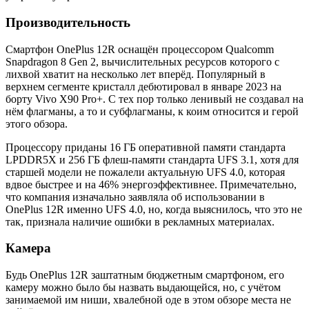
Производительность
Смартфон OnePlus 12R оснащён процессором Qualcomm
Snapdragon 8 Gen 2, вычислительных ресурсов которого с
лихвой хватит на несколько лет вперёд. Популярный в
верхнем сегменте кристалл дебютировал в январе 2023 на
борту Vivo X90 Pro+. С тех пор только ленивый не создавал на
нём флагманы, а то и субфлагманы, к коим относится и герой
этого обзора.
Процессору приданы 16 ГБ оперативной памяти стандарта
LPDDR5X и 256 ГБ флеш-памяти стандарта UFS 3.1, хотя для
старшей модели не пожалели актуальную UFS 4.0, которая
вдвое быстрее и на 46% энергоэффективнее. Примечательно,
что компания изначально заявляла об использовании в
OnePlus 12R именно UFS 4.0, но, когда выяснилось, что это не
так, признала наличие ошибки в рекламных материалах.
Камера
Будь OnePlus 12R заштатным бюджетным смартфоном, его
камеру можно было бы назвать выдающейся, но, с учётом
занимаемой им ниши, хвалебной оде в этом обзоре места не