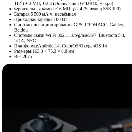
112˚) + 2 МП, ƒ/2.4 (Omnivision OV02B10; макро)
Фронтальная камера:
16 МП, ƒ/2.4 (Samsung S5K3P9)
Батарея:
5 500 мА·ч, несъёмная
Проводная зарядка:
100 Вт
Системы позиционирования:
GPS, ГЛОНАСС, Galileo,
Beidou
Системы связи:
Wi-Fi 802.11 a/b/g/n/ac/6/7, Bluetooth 5.3,
IrDA, NFC
Платформа:
Android 14, ColorOS/OxygenOS 14
Размеры:
163,3 × 75,3 × 8,8 мм
Вес:
207 г