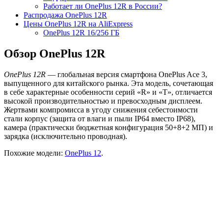
Работает ли OnePlus 12R в России?
Распродажа OnePlus 12R
Цены OnePlus 12R на AliExpress
OnePlus 12R 16/256 ГБ
Обзор OnePlus 12R
OnePlus 12R
— глобальная версия смартфона OnePlus Ace 3,
выпущенного для китайского рынка. Эта модель, сочетающая
в себе характерные особенности серий «R» и «T», отличается
высокой производительностью и превосходным дисплеем.
Жертвами компромисса в угоду снижения себестоимости
стали корпус (защита от влаги и пыли IP64 вместо IP68),
камера (практически бюджетная конфигурация 50+8+2 МП) и
зарядка (исключительно проводная).
Похожие модели:
OnePlus 12
.