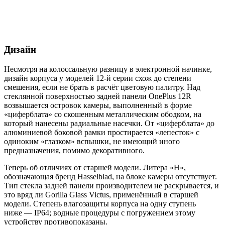
Дизайн
Несмотря на колоссальную разницу в электронной начинке,
дизайн корпуса у моделей 12-й серии схож до степени
смешения, если не брать в расчёт цветовую палитру. Над
стеклянной поверхностью задней панели OnePlus 12R
возвышается островок камеры, выполненный в форме
«циферблата» со скошенным металлическим ободком, на
который нанесены радиальные насечки. От «циферблата» до
алюминиевой боковой рамки простирается «лепесток» с
одиноким «глазком» вспышки, не имеющий иного
предназначения, помимо декоративного.
Теперь об отличиях от старшей модели. Литера «H»,
обозначающая бренд Hasselblad, на блоке камеры отсутствует.
Тип стекла задней панели производителем не раскрывается, и
это вряд ли Gorilla Glass Victus, применённый в старшей
модели. Степень влагозащиты корпуса на одну ступень
ниже — IP64; водные процедуры с погружением этому
устройству противопоказаны.