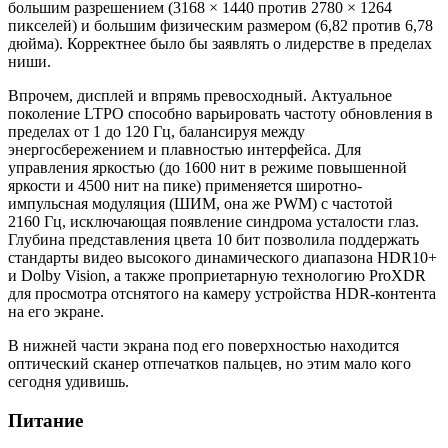
большим разрешением (3168 × 1440 против 2780 × 1264
пикселей) и большим физическим размером (6,82 против 6,78
дюйма). Корректнее было бы заявлять о лидерстве в пределах
ниши.
Впрочем, дисплей и впрямь превосходный. Актуальное
поколение LTPO способно варьировать частоту обновления в
пределах от 1 до 120 Гц, балансируя между
энергосбережением и плавностью интерфейса. Для
управления яркостью (до 1600 нит в режиме повышенной
яркости и 4500 нит на пике) применяется широтно-
импульсная модуляция (ШИМ, она же PWM) с частотой
2160 Гц, исключающая появление синдрома усталости глаз.
Глубина представления цвета 10 бит позволила поддержать
стандарты видео высокого динамического диапазона HDR10+
и Dolby Vision, а также проприетарную технологию ProXDR
для просмотра отснятого на камеру устройства HDR-контента
на его экране.
В нижней части экрана под его поверхностью находится
оптический сканер отпечатков пальцев, но этим мало кого
сегодня удивишь.
Питание