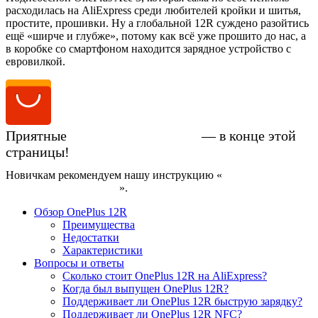
расходилась на AliExpress среди любителей кройки и шитья,
простите, прошивки. Ну а глобальной 12R суждено разойтись
ещё «ширче и глубже», потому как всё уже прошито до нас, а
в коробке со смартфоном находится зарядное устройство с
евровилкой.
Приятные
цены на OnePlus 12R
— в конце этой
страницы!
Новичкам рекомендуем нашу инструкцию «
Как купить
смартфон на AliExpress
».
Обзор OnePlus 12R
Преимущества
Недостатки
Характеристики
Вопросы и ответы
Сколько стоит OnePlus 12R на AliExpress?
Когда был выпущен OnePlus 12R?
Поддерживает ли OnePlus 12R быструю зарядку?
Поддерживает ли OnePlus 12R NFC?