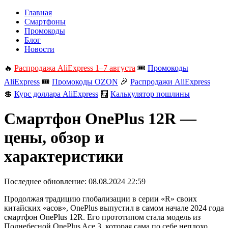
Главная
Смартфоны
Промокоды
Блог
Новости
🔥
Распродажа AliExpress 1–7 августа
🎟️
Промокоды
AliExpress
🎟️
Промокоды OZON
🎉
Распродажи AliExpress
💲
Курс доллара AliExpress
🧮
Калькулятор пошлины
Смартфон OnePlus 12R —
цены, обзор и
характеристики
Последнее обновление:
08.08.2024 22:59
Продолжая традицию глобализации в серии «R» своих
китайских «асов», OnePlus выпустил в самом начале 2024 года
смартфон OnePlus 12R. Его прототипом стала модель из
Поднебесной OnePlus Ace 3, которая сама по себе неплохо