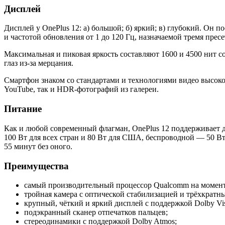
Дисплей
Дисплей у OnePlus 12: а) большой; б) яркий; в) глубокий. Он
и частотой обновления от 1 до 120 Гц, назначаемой тремя прес
Максимальная и пиковая яркость составляют 1600 и 4500 нит 
глаз из-за мерцания.
Смартфон знаком со стандартами и технологиями видео высоко
YouTube, так и HDR-фотографий из галереи.
Питание
Как и любой современный флагман, OnePlus 12 поддерживает
100 Вт для всех стран и 80 Вт для США, беспроводной — 50 В
55 минут без оного.
Преимущества
самый производительный процессор Qualcomm на момент
тройная камера с оптической стабилизацией и трёхкратн
крупный, чёткий и яркий дисплей с поддержкой Dolby Vis
подэкранный сканер отпечатков пальцев;
стереодинамики с поддержкой Dolby Atmos;