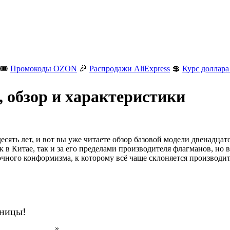
🎟️
Промокоды OZON
🎉
Распродажи AliExpress
💲
Курс доллара
 обзор и характеристики
есять лет, и вот вы уже читаете обзор базовой модели двенадца
к в Китае, так и за его пределами производителя флагманов, но
ного конформизма, к которому всё чаще склоняется производит
аницы!
н на AliExpress
».