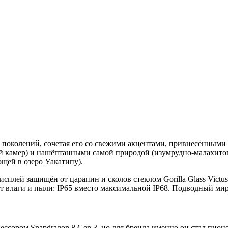
поколений, сочетая его со свежими акцентами, привнесёнными 
камер) и нашёптанными самой природой (изумрудно-малахитовая
щей в озеро Уакатипу).
 дисплей защищён от царапин и сколов стеклом Gorilla Glass Vict
т влаги и пыли: IP65 вместо максимальной IP68. Подводный мир 
ссором Snapdragon 8 Gen 3, но для бренда именно он стал пион