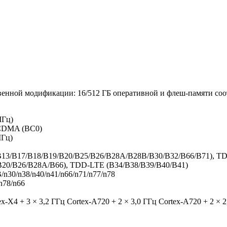
.
твенной модификации: 16/512 ГБ оперативной и флеш-памяти соо
МГц)
CDMA (BC0)
МГц)
13/
B17/B18/B19/
B20/B25/B26/
B28A/B28B/B30/
B32/B66/B71), T
B20/
B26/B28A/B66), TDD-LTE (B34/B38/B39/
B40/B41)
/n30/
n38/n40/n41/
n66/n71/n77/
n78
n78/
n66
x-X4 + 3 × 3,2 ГГц Cortex-A720 + 2 × 3,0 ГГц Cortex-A720 + 2 × 