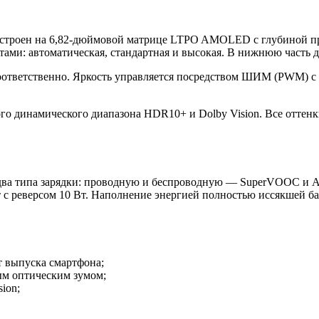
 построен на 6,82-дюймовой матрице LTPO AMOLED с глубиной пр
етами: автоматическая, стандартная и высокая. В нижнюю часть 
соответственно. Яркость управляется посредством ШИМ (PWM) с 
го динамического диапазона HDR10+ и Dolby Vision. Все оттен
 два типа зарядки: проводную и беспроводную — SuperVOOC и 
т с реверсом 10 Вт. Наполнение энергией полностью иссякшей б
 выпуска смартфона;
ым оптическим зумом;
ion;