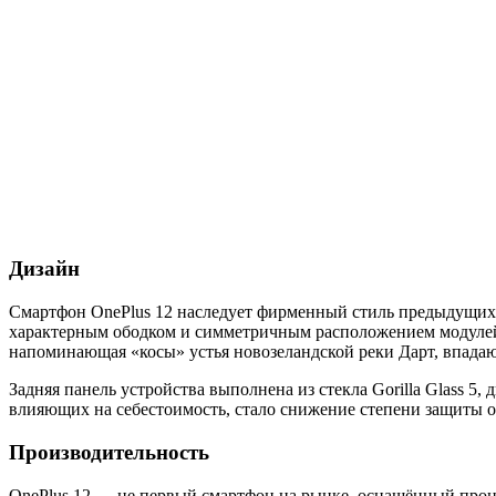
Дизайн
Смартфон OnePlus 12 наследует фирменный стиль предыдущих 
характерным ободком и симметричным расположением модулей 
напоминающая «косы» устья новозеландской реки Дарт, впадаю
Задняя панель устройства выполнена из стекла Gorilla Glass 5,
влияющих на себестоимость, стало снижение степени защиты о
Производительность
OnePlus 12 — не первый смартфон на рынке, оснащённый проце