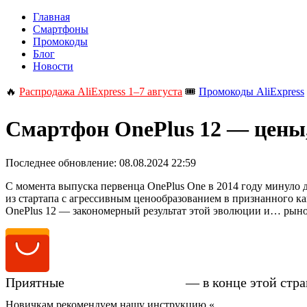
Главная
Смартфоны
Промокоды
Блог
Новости
🔥
Распродажа AliExpress 1–7 августа
🎟️
Промокоды AliExpress
Смартфон OnePlus 12 — цены,
Последнее обновление:
08.08.2024 22:59
С момента выпуска первенца OnePlus One в 2014 году минуло д
из стартапа с агрессивным ценообразованием в признанного ка
OnePlus 12 — закономерный результат этой эволюции и… рыноч
Приятные
цены на OnePlus 12
— в конце этой стр
Новичкам рекомендуем нашу инструкцию «
Как купить смартфо