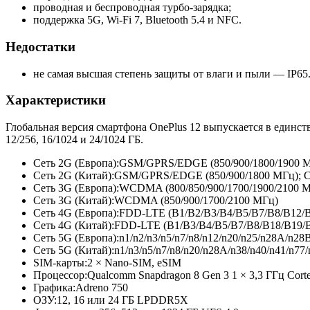
проводная и беспроводная турбо-зарядка;
поддержка 5G, Wi-Fi 7, Bluetooth 5.4 и NFC.
Недостатки
не самая высшая степень защиты от влаги и пыли — IP65
Характеристики
Глобальная версия смартфона OnePlus 12 выпускается в единс
12/256, 16/1024 и 24/1024 ГБ.
Сеть 2G (Европа):
GSM/GPRS/EDGE (850/900/1800/
1900 
Сеть 2G (Китай):
GSM/GPRS/EDGE (850/900/1800 МГц); 
Сеть 3G (Европа):
WCDMA (800/850/900/
1700/1900/2100 
Сеть 3G (Китай):
WCDMA (850/900/1700/
2100 МГц)
Сеть 4G (Европа):
FDD-LTE (B1/B2/B3/
B4/B5/B7/
B8/B12/B
Сеть 4G (Китай):
FDD-LTE (B1/B3/B4/
B5/B7/B8/
B18/B19/
Сеть 5G (Европа):
n1/n2/n3/
n5/n7/n8/
n12/n20/n25/
n28A/n28B
Сеть 5G (Китай):
n1/n3/n5/
n7/n8/n20/
n28A/n38/n40/
n41/n77/
SIM-карты:
2 × Nano-SIM, eSIM
Процессор:
Qualcomm Snapdragon 8 Gen 3 1 × 3,3 ГГц Corte
Графика:
Adreno 750
ОЗУ:
12, 16 или 24 ГБ LPDDR5X