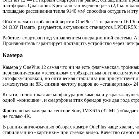
платформы Qualcomm. Кристалл запредельно резв (2,1 млн бал
площадью рассеивания тепла 9140 мм² способна остудить и эту
Объём памяти глобальной версии OnePlus 12 ограничен 16 ГБ 
24 ОЗУ. Память, разумеется, актуальных стандартов LPDDR5X 
Работает смартфон под управлением операционной системы And
Производитель гарантирует протащить устройство через четыре
Камера
Камера у OnePlus 12 самая что ни на есть флагманская, тройна
перископическим «телевиком» с трёхкратным оптическим зумо
автофокусировкой, но оптическая стабилизация присутствует л
замахнуться на 8K, снизив частоту кадров до «стандартных» 24 
Кстати, точно такая же конфигурация камеры и у «раскладуше
одной «конюшне», и смартфоны этих брендов уже два года стро
Фронтальная камера на сенсоре Sony IMX615 (32 МП) обладает
не только 4K.
В ранних англоязычных обзорах камеру OnePlus чаще хвалят, ч
стабилизацию «картинки» при съёмке видео. Качество самого в