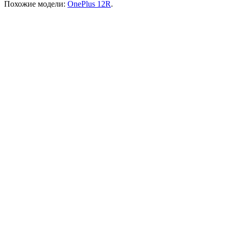
Похожие модели:
OnePlus 12R
.