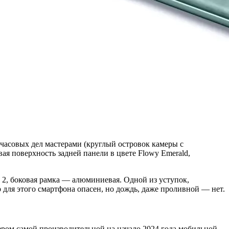
часовых дел мастерами (круглый островок камеры с
 поверхность задней панели в цвете Flowy Emerald,
us 2, боковая рамка — алюминиевая. Одной из уступок,
для этого смартфона опасен, но дождь, даже проливной — нет.
ером самой производительной на начало 2024 года мобильной