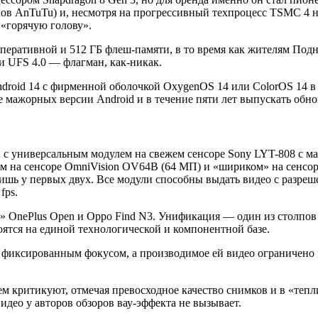
лов AnTuTu) и, несмотря на прогрессивный техпроцесс TSMC 4 нм
 «горячую голову».
оперативной и 512 ГБ флеш-памяти, в то время как жителям Подн
и UFS 4.0 — флагман, как-никак.
roid 14 с фирменной оболочкой OxygenOS 14 или ColorOS 14 в 
 мажорных версии Android и в течение пяти лет выпускать обно
я: с универсальным модулем на свежем сенсоре Sony LYT-808 с м
м на сенсоре OmniVision OV64B (64 МП) и «шириком» на сенсор
ишь у первых двух. Все модули способны выдать видео с разреше
fps.
к» OnePlus Open и Oppo Find N3. Унификация — один из столпов
ятся на единой технологической и компонентной базе.
 фиксированным фокусом, а производимое ей видео ограничено 
ем критикуют, отмечая превосходное качество снимков и в «теп
идео у авторов обзоров вау-эффекта не вызывает.