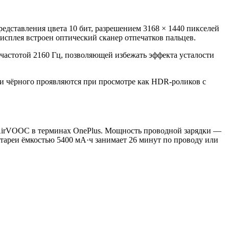
едставления цвета 10 бит, разрешением 3168 × 1440 пикселей
дисплея встроен оптический сканер отпечатков пальцев.
частотой 2160 Гц, позволяющей избежать эффекта усталости
ки чёрного проявляются при просмотре как HDR-роликов с
AirVOOC в терминах OnePlus. Мощность проводной зарядки —
атареи ёмкостью 5400 мА·ч занимает 26 минут по проводу или