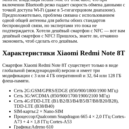
включении Bluetooth резко падает скорость обмена данными с
точкой доступа Wi-Fi (даже в 5-гигагерцовом диапазоне).
Предположительно, проблема связана с использованием
одной общей антенны для работы обоих стандартов
беспроводной связи, но экспертами это пока не
подтверждается. Хотели дешёвый смартфон с NFC — вот вам
дешёвый смартфон с NFC! Пришлось, знаете ли, отчаянно
экономить, чтоб сделать его дешёвым.
Характеристики Xiaomi Redmi Note 8T
Смартфон Xiaomi Redmi Note 8T существует только в виде
глобальной (международной) версии и имеет три
модификации с 3 или 4 ГБ оперативной и 32, 64 или 128 ГБ
флеш-памяти.
Сеть 2G:
GSM/GPRS/EDGE (850/900/1800/
1900 МГц)
Сеть 3G:
WCDMA (850/900/1700/
1900/2100 МГц)
Сеть 4G:
FDD-LTE (B1/B2/B3/
B4/B5/B7/
B8/B20/B28),
TDD-LTE (B38/B40)
SIM-карты:
2 × Nano-SIM
Процессор:
Qualcomm Snapdragon 665 4 × 2,0 ГГц Cortex-
A73 + 4 × 1,8 ГГц Cortex-A53
Графика:
Adreno 610