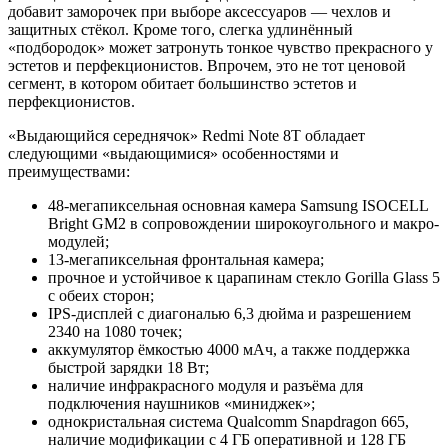
добавит заморочек при выборе аксессуаров — чехлов и
защитных стёкол. Кроме того, слегка удлинённый
«подбородок» может затронуть тонкое чувство прекрасного у
эстетов и перфекционистов. Впрочем, это не тот ценовой
сегмент, в котором обитает большинство эстетов и
перфекционистов.
«Выдающийся середнячок» Redmi Note 8T обладает
следующими «выдающимися» особенностями и
преимуществами:
48-мегапиксельная основная камера Samsung ISOCELL
Bright GM2 в сопровождении широкоугольного и макро-
модулей;
13-мегапиксельная фронтальная камера;
прочное и устойчивое к царапинам стекло Gorilla Glass 5
с обеих сторон;
IPS-дисплей с диагональю 6,3 дюйма и разрешением
2340 на 1080 точек;
аккумулятор ёмкостью 4000 мАч, а также поддержка
быстрой зарядки 18 Вт;
наличие инфракрасного модуля и разъёма для
подключения наушников «миниджек»;
однокристальная система Qualcomm Snapdragon 665,
наличие модификации с 4 ГБ оперативной и 128 ГБ