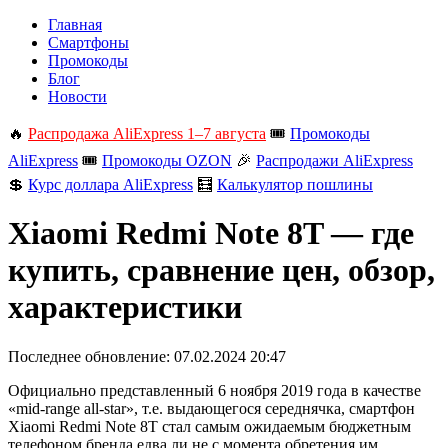
Главная
Смартфоны
Промокоды
Блог
Новости
🔥
Распродажа AliExpress 1–7 августа
🎟️
Промокоды
AliExpress
🎟️
Промокоды OZON
🎉
Распродажи AliExpress
💲
Курс доллара AliExpress
🧮
Калькулятор пошлины
Xiaomi Redmi Note 8T — где
купить, сравнение цен, обзор,
характеристики
Последнее обновление:
07.02.2024 20:47
Официально представленный 6 ноября 2019 года в качестве
«mid-range all-star», т.е. выдающегося середнячка, смартфон
Xiaomi Redmi Note 8T стал самым ожидаемым бюджетным
телефоном бренда едва ли не с момента обретения им