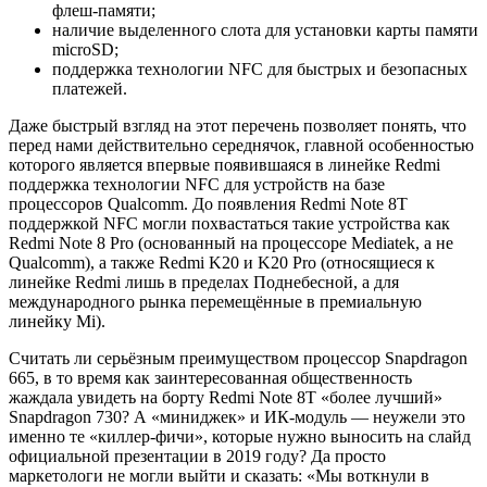
флеш-памяти;
наличие выделенного слота для установки карты памяти
microSD;
поддержка технологии NFC для быстрых и безопасных
платежей.
Даже быстрый взгляд на этот перечень позволяет понять, что
перед нами действительно середнячок, главной особенностью
которого является впервые появившаяся в линейке Redmi
поддержка технологии NFC для устройств на базе
процессоров Qualcomm. До появления Redmi Note 8T
поддержкой NFC могли похвастаться такие устройства как
Redmi Note 8 Pro (основанный на процессоре Mediatek, а не
Qualcomm), а также Redmi K20 и K20 Pro (относящиеся к
линейке Redmi лишь в пределах Поднебесной, а для
международного рынка перемещённые в премиальную
линейку Mi).
Считать ли серьёзным преимуществом процессор Snapdragon
665, в то время как заинтересованная общественность
жаждала увидеть на борту Redmi Note 8T «более лучший»
Snapdragon 730? А «миниджек» и ИК-модуль — неужели это
именно те «киллер-фичи», которые нужно выносить на слайд
официальной презентации в 2019 году? Да просто
маркетологи не могли выйти и сказать: «Мы воткнули в