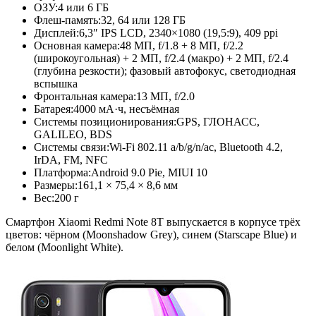
ОЗУ:
4 или 6 ГБ
Флеш-память:
32, 64 или 128 ГБ
Дисплей:
6,3″ IPS LCD, 2340×1080 (19,5:9), 409 ppi
Основная камера:
48 МП, f/1.8 + 8 МП, f/2.2
(широкоугольная) + 2 МП, f/2.4 (макро) + 2 МП, f/2.4
(глубина резкости); фазовый автофокус, светодиодная
вспышка
Фронтальная камера:
13 МП, f/2.0
Батарея:
4000 мА·ч, несъёмная
Системы позиционирования:
GPS, ГЛОНАСС,
GALILEO, BDS
Системы связи:
Wi-Fi 802.11 a/b/g/n/ac, Bluetooth 4.2,
IrDA, FM, NFC
Платформа:
Android 9.0 Pie, MIUI 10
Размеры:
161,1 × 75,4 × 8,6 мм
Вес:
200 г
Смартфон Xiaomi Redmi Note 8T выпускается в корпусе трёх
цветов: чёрном (Moonshadow Grey), синем (Starscape Blue) и
белом (Moonlight White).