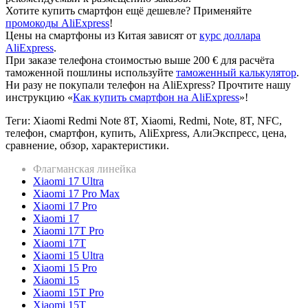
Хотите купить смартфон ещё дешевле? Применяйте
промокоды AliExpress
!
Цены на смартфоны из Китая зависят от
курс доллара
AliExpress
.
При заказе телефона стоимостью выше 200 € для расчёта
таможенной пошлины используйте
таможенный калькулятор
.
Ни разу не покупали телефон на AliExpress? Прочтите нашу
инструкцию «
Как купить смартфон на AliExpress
»!
Теги: Xiaomi Redmi Note 8T, Xiaomi, Redmi, Note, 8T, NFC,
телефон, смартфон, купить, AliExpress, АлиЭкспресс, цена,
сравнение, обзор, характеристики.
Флагманская линейка
Xiaomi 17 Ultra
Xiaomi 17 Pro Max
Xiaomi 17 Pro
Xiaomi 17
Xiaomi 17T Pro
Xiaomi 17T
Xiaomi 15 Ultra
Xiaomi 15 Pro
Xiaomi 15
Xiaomi 15T Pro
Xiaomi 15T