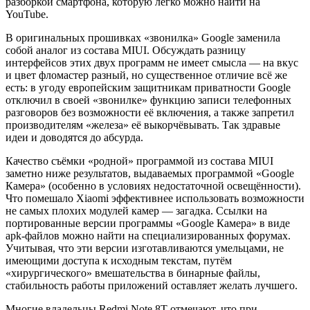
разборкой смартфона, которую легко можно найти на
YouTube.
В оригинальных прошивках «звонилка» Google заменила
собой аналог из состава MIUI. Обсуждать разницу
интерфейсов этих двух программ не имеет смысла — на вкус
и цвет фломастер разный, но существенное отличие всё же
есть: в угоду европейским защитникам приватности Google
отключил в своей «звонилке» функцию записи телефонных
разговоров без возможности её включения, а также запретил
производителям «железа» её выкорчёвывать. Так здравые
идеи и доводятся до абсурда.
Качество съёмки «родной» программой из состава MIUI
заметно ниже результатов, выдаваемых программой «Google
Камера» (особенно в условиях недостаточной освещённости).
Что помешало Xiaomi эффективнее использовать возможности
не самых плохих модулей камер — загадка. Ссылки на
портированные версии программы «Google Камера» в виде
apk-файлов можно найти на специализированных форумах.
Учитывая, что эти версии изготавливаются умельцами, не
имеющими доступа к исходным текстам, путём
«хирургического» вмешательства в бинарные файлы,
стабильность работы приложений оставляет желать лучшего.
Многие владельцы Redmi Note 8T отмечают, что при