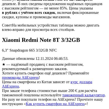
дешевле. В них сведены предложения надёжных продавцов
с высоким рейтингом — не менее 85%. Цены указаны
в рублях с учётом всех скидок
, включая фиксированные
скидки, купоны и промокоды магазинов.
Совет
На мобильных устройствах таблицы можно двигать
влево-вправо для просмотра всех столбцов.
Xiaomi Redmi Note 8T 3/32GB
6,3″ Snapdragon 665 3/32GB NFC
Данные обновлены 12.11.2024 06:46:53.
★
— надёжный продавец с высоким рейтингом,
рекомендуемый к размещению заказов.
Хотите купить смартфон ещё дешевле? Применяйте
промокоды AliExpress
!
Цены на смартфоны из Китая зависят от
курс доллара
AliExpress
.
При заказе телефона стоимостью выше 200 € для расчёта
таможенной пошлины используйте
таможенный калькулятор
.
Ни разу не покупали телефон на AliExpress? Прочтите нашу
инструкцию «
Как купить смартфон на AliExpress
»!