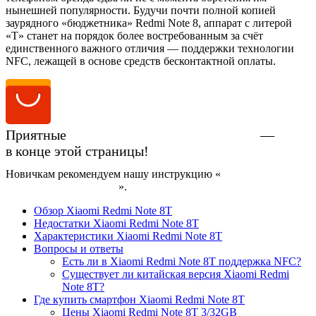
нынешней популярности. Будучи почти полной копией
заурядного «бюджетника» Redmi Note 8, аппарат с литерой
«T» станет на порядок более востребованным за счёт
единственного важного отличия — поддержки технологии
NFC, лежащей в основе средств бесконтактной оплаты.
Приятные
цены на Xiaomi Redmi Note 8T
—
в конце этой страницы!
Новичкам рекомендуем нашу инструкцию «
Как купить
смартфон на AliExpress
».
Обзор Xiaomi Redmi Note 8T
Недостатки Xiaomi Redmi Note 8T
Характеристики Xiaomi Redmi Note 8T
Вопросы и ответы
Есть ли в Xiaomi Redmi Note 8T поддержка NFC?
Существует ли китайская версия Xiaomi Redmi
Note 8T?
Где купить смартфон Xiaomi Redmi Note 8T
Цены Xiaomi Redmi Note 8T 3/32GB