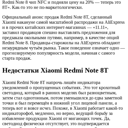
Redmi Note 8 чип NFC и подняли цену на 20% — теперь это
8T». Как-то это не по-маркетологически.
Официальный анонс продаж Redmi Note 8T, сделанный
Xiaomi накануне самой масштабной распродажи на AliExpress
и в прочих китайских интернет-магазинах — «11.11»,
заставил продавцов спешно выставлять предложения для
предзаказа окольными путями, например, в качестве опций
Redmi Note 8. Продавцы-старожилы на AliExpress обладают
незаурядным чутьём рынка. Такое поведение означает одно —
прогнозируемую популярность модели, начиная с самого
старта продаж.
Недостатки Xiaomi Redmi Note 8T
Xiaomi Redmi Note 8T напрочь лишён индикатора
уведомлений о пропущенных событиях. Это тот крохотный
светодиод, который в ранних моделях был разноцветным,
затем стал однотонным, потом уменьшился до едва заметной
точки и был перемещён в нижний угол лицевой панели, а
теперь вот и вовсе исчез. Похоже, в Xiaomi работает какой-то
индикаторофоб, медленно, но верно, ведущий борьбу за
избавление продукции Xiaomi от мигающих точек. Да,
светодиод физически отсутствует, это подтверждается