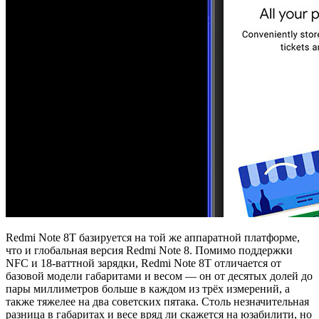
Redmi Note 8T базируется на той же аппаратной платформе,
что и глобальная версия Redmi Note 8. Помимо поддержки
NFC и 18-ваттной зарядки, Redmi Note 8T отличается от
базовой модели габаритами и весом — он от десятых долей до
пары миллиметров больше в каждом из трёх измерений, а
также тяжелее на два советских пятака. Столь незначительная
разница в габаритах и весе вряд ли скажется на юзабилити, но