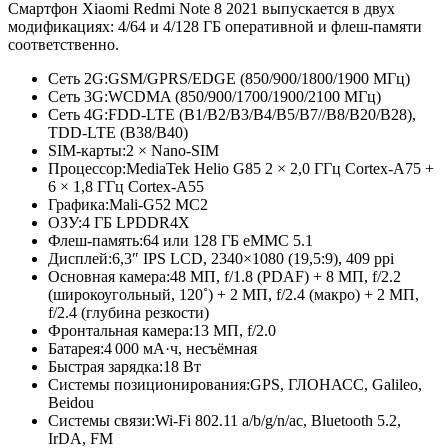
Смартфон Xiaomi Redmi Note 8 2021 выпускается в двух
модификациях: 4/64 и 4/128 ГБ оперативной и флеш-памяти
соответственно.
Сеть 2G:
GSM/GPRS/EDGE (850/900/1800/
1900 МГц)
Сеть 3G:
WCDMA (850/900/1700/
1900/2100 МГц)
Сеть 4G:
FDD-LTE (B1/B2/B3/
B4/B5/B7/
/B8/B20/B28),
TDD-LTE (B38/B40)
SIM-карты:
2 × Nano-SIM
Процессор:
MediaTek Helio G85 2 × 2,0 ГГц Cortex-A75 +
6 × 1,8 ГГц Cortex-A55
Графика:
Mali-G52 MC2
ОЗУ:
4 ГБ LPDDR4X
Флеш-память:
64 или 128 ГБ eMMC 5.1
Дисплей:
6,3″ IPS LCD, 2340×1080 (19,5:9), 409 ppi
Основная камера:
48 МП, f/1.8 (PDAF) + 8 МП, f/2.2
(широкоугольный, 120˚) + 2 МП, f/2.4 (макро) + 2 МП,
f/2.4 (глубина резкости)
Фронтальная камера:
13 МП, f/2.0
Батарея:
4 000 мА·ч, несъёмная
Быстрая зарядка:
18 Вт
Системы позиционирования:
GPS, ГЛОНАСС, Galileo,
Beidou
Системы связи:
Wi-Fi 802.11 a/b/g/n/ac, Bluetooth 5.2,
IrDA, FM