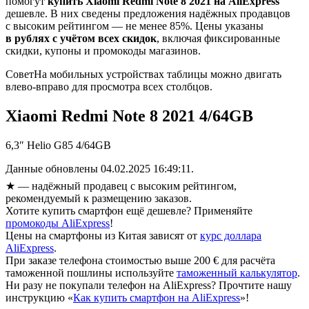
помогут
купить Xiaomi Redmi Note 8 2021 на AliExpress
дешевле. В них сведены предложения надёжных продавцов
с высоким рейтингом — не менее 85%. Цены указаны
в рублях с учётом всех скидок
, включая фиксированные
скидки, купоны и промокоды магазинов.
Совет
На мобильных устройствах таблицы можно двигать
влево-вправо для просмотра всех столбцов.
Xiaomi Redmi Note 8 2021 4/64GB
6,3″ Helio G85 4/64GB
Данные обновлены 04.02.2025 16:49:11.
★
— надёжный продавец с высоким рейтингом,
рекомендуемый к размещению заказов.
Хотите купить смартфон ещё дешевле? Применяйте
промокоды AliExpress
!
Цены на смартфоны из Китая зависят от
курс доллара
AliExpress
.
При заказе телефона стоимостью выше 200 € для расчёта
таможенной пошлины используйте
таможенный калькулятор
.
Ни разу не покупали телефон на AliExpress? Прочтите нашу
инструкцию «
Как купить смартфон на AliExpress
»!