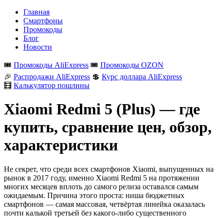
Главная
Смартфоны
Промокоды
Блог
Новости
🎟️
Промокоды AliExpress
🎟️
Промокоды OZON
🎉
Распродажи AliExpress
💲
Курс доллара AliExpress
🧮
Калькулятор пошлины
Xiaomi Redmi 5 (Plus) — где
купить, сравнение цен, обзор,
характеристики
Не секрет, что среди всех смартфонов Xiaomi, выпущенных на
рынок в 2017 году, именно Xiaomi Redmi 5 на протяжении
многих месяцев вплоть до самого релиза оставался самым
ожидаемым. Причина этого проста: ниша бюджетных
смартфонов — самая массовая, четвёртая линейка оказалась
почти калькой третьей без какого-либо существенного