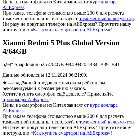
Цены на смартфоны из Китая зависят от
курс доллара
AliExpress
.
При заказе телефона стоимостью выше 200 € для расчёта
таможенной пошлины используйте
таможенный калькулятор
.
Ни разу не покупали телефон на AliExpress? Прочтите нашу
инструкцию «
Как купить смартфон на AliExpress
»!
Xiaomi Redmi 5 Plus Global Version
4/64GB
5,99″ Snapdragon 625 4/64GB +B4 +B20 -B34 -B39 -B41
Данные обновлены 12.11.2024 06:21:00.
★
— надёжный продавец с высоким рейтингом,
рекомендуемый к размещению заказов.
Хотите купить смартфон ещё дешевле? Применяйте
промокоды AliExpress
!
Цены на смартфоны из Китая зависят от
курс доллара
AliExpress
.
При заказе телефона стоимостью выше 200 € для расчёта
таможенной пошлины используйте
таможенный калькулятор
.
Ни разу не покупали телефон на AliExpress? Прочтите нашу
инструкцию «
Как купить смартфон на AliExpress
»!