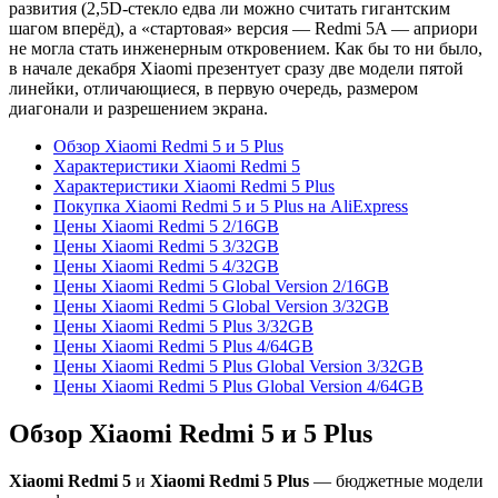
развития (2,5D-стекло едва ли можно считать гигантским
шагом вперёд), а «стартовая» версия — Redmi 5A — априори
не могла стать инженерным откровением. Как бы то ни было,
в начале декабря Xiaomi презентует сразу две модели пятой
линейки, отличающиеся, в первую очередь, размером
диагонали и разрешением экрана.
Обзор Xiaomi Redmi 5 и 5 Plus
Характеристики Xiaomi Redmi 5
Характеристики Xiaomi Redmi 5 Plus
Покупка Xiaomi Redmi 5 и 5 Plus на AliExpress
Цены Xiaomi Redmi 5 2/16GB
Цены Xiaomi Redmi 5 3/32GB
Цены Xiaomi Redmi 5 4/32GB
Цены Xiaomi Redmi 5 Global Version 2/16GB
Цены Xiaomi Redmi 5 Global Version 3/32GB
Цены Xiaomi Redmi 5 Plus 3/32GB
Цены Xiaomi Redmi 5 Plus 4/64GB
Цены Xiaomi Redmi 5 Plus Global Version 3/32GB
Цены Xiaomi Redmi 5 Plus Global Version 4/64GB
Обзор Xiaomi Redmi 5 и 5 Plus
Xiaomi Redmi 5
и
Xiaomi Redmi 5 Plus
— бюджетные модели