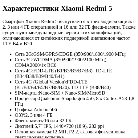
Характеристики Xiaomi Redmi 5
Смартфон Xiaomi Redmi 5 выпускается в трёх модификациях с
2, 3 или 4 ГБ оперативной и 16 или 32 ГБ флеш-памяти. Также
существуют международные версии этих модификаций,
отличающиеся от китайских поддержкой диапазонов частот
LTE B4 и B20.
Сеть 2G:
GSM/GPRS/EDGE (850/900/1800/1900 МГц)
Сеть 3G:
WCDMA (850/900/1900/2100 МГц),
CDMA2000/1x BC0
Сеть 4G:
FDD-LTE (B1/B3/B5/B7/B8), TD-LTE
(B34/B38/B39/B40/B41)
Сеть 4G (Global Version):
FDD-LTE
(B1/B3/B4/B5/B7/B8/B20), TD-LTE (B38/B40)
SIM-карты:
Nano-SIM + Nano-SIM/MicroSD
Процессор:
Qualcomm Snapdragon 450, 8 x Cortex-A53 1,8
ГГц
Графика:
Adreno 506
ОЗУ:
2, 3 или 4 ГБ
Флеш-память:
16 или 32 ГБ
Дисплей:
5,7″ IPS, 1440×720 (18:9), 282 ppi
Основная камера:
12 МП, f/2.2, фазовая фокусировка,
светодиодная вспышка