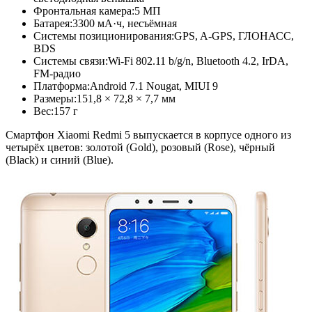
Фронтальная камера:
5 МП
Батарея:
3300 мА·ч, несъёмная
Системы позиционирования:
GPS, A-GPS, ГЛОНАСС,
BDS
Системы связи:
Wi-Fi 802.11 b/g/n, Bluetooth 4.2, IrDA,
FM-радио
Платформа:
Android 7.1 Nougat, MIUI 9
Размеры:
151,8 × 72,8 × 7,7 мм
Вес:
157 г
Смартфон Xiaomi Redmi 5 выпускается в корпусе одного из
четырёх цветов: золотой (Gold), розовый (Rose), чёрный
(Black) и синий (Blue).