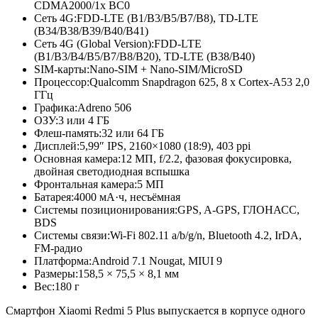
CDMA2000/1x BC0
Сеть 4G:
FDD-LTE (B1/B3/B5/B7/B8), TD-LTE
(B34/B38/B39/B40/B41)
Сеть 4G (Global Version):
FDD-LTE
(B1/B3/B4/B5/B7/B8/B20), TD-LTE (B38/B40)
SIM-карты:
Nano-SIM + Nano-SIM/MicroSD
Процессор:
Qualcomm Snapdragon 625, 8 x Cortex-A53 2,0
ГГц
Графика:
Adreno 506
ОЗУ:
3 или 4 ГБ
Флеш-память:
32 или 64 ГБ
Дисплей:
5,99″ IPS, 2160×1080 (18:9), 403 ppi
Основная камера:
12 МП, f/2.2, фазовая фокусировка,
двойная светодиодная вспышка
Фронтальная камера:
5 МП
Батарея:
4000 мА·ч, несъёмная
Системы позиционирования:
GPS, A-GPS, ГЛОНАСС,
BDS
Системы связи:
Wi-Fi 802.11 a/b/g/n, Bluetooth 4.2, IrDA,
FM-радио
Платформа:
Android 7.1 Nougat, MIUI 9
Размеры:
158,5 × 75,5 × 8,1 мм
Вес:
180 г
Смартфон Xiaomi Redmi 5 Plus выпускается в корпусе одного