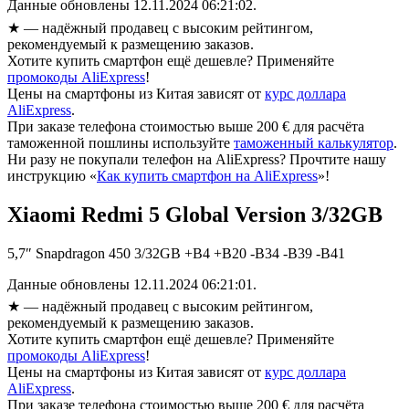
Данные обновлены 12.11.2024 06:21:02.
★
— надёжный продавец с высоким рейтингом,
рекомендуемый к размещению заказов.
Хотите купить смартфон ещё дешевле? Применяйте
промокоды AliExpress
!
Цены на смартфоны из Китая зависят от
курс доллара
AliExpress
.
При заказе телефона стоимостью выше 200 € для расчёта
таможенной пошлины используйте
таможенный калькулятор
.
Ни разу не покупали телефон на AliExpress? Прочтите нашу
инструкцию «
Как купить смартфон на AliExpress
»!
Xiaomi Redmi 5 Global Version 3/32GB
5,7″ Snapdragon 450 3/32GB +B4 +B20 -B34 -B39 -B41
Данные обновлены 12.11.2024 06:21:01.
★
— надёжный продавец с высоким рейтингом,
рекомендуемый к размещению заказов.
Хотите купить смартфон ещё дешевле? Применяйте
промокоды AliExpress
!
Цены на смартфоны из Китая зависят от
курс доллара
AliExpress
.
При заказе телефона стоимостью выше 200 € для расчёта