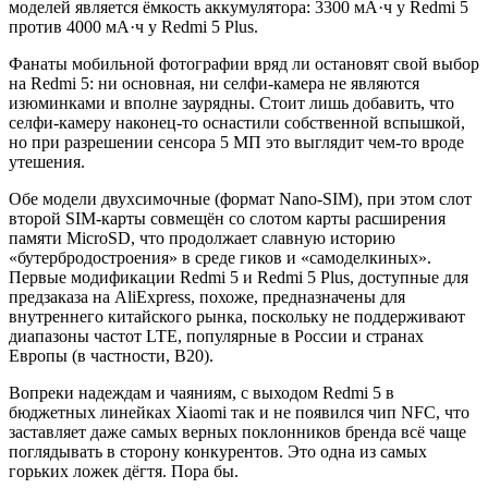
моделей является ёмкость аккумулятора: 3300 мА·ч у Redmi 5
против 4000 мА·ч у Redmi 5 Plus.
Фанаты мобильной фотографии вряд ли остановят свой выбор
на Redmi 5: ни основная, ни селфи-камера не являются
изюминками и вполне заурядны. Стоит лишь добавить, что
селфи-камеру наконец-то оснастили собственной вспышкой,
но при разрешении сенсора 5 МП это выглядит чем-то вроде
утешения.
Обе модели двухсимочные (формат Nano-SIM), при этом слот
второй SIM-карты совмещён со слотом карты расширения
памяти MicroSD, что продолжает славную историю
«бутербродостроения» в среде гиков и «самоделкиных».
Первые модификации Redmi 5 и Redmi 5 Plus, доступные для
предзаказа на AliExpress, похоже, предназначены для
внутреннего китайского рынка, поскольку не поддерживают
диапазоны частот LTE, популярные в России и странах
Европы (в частности, B20).
Вопреки надеждам и чаяниям, с выходом Redmi 5 в
бюджетных линейках Xiaomi так и не появился чип NFC, что
заставляет даже самых верных поклонников бренда всё чаще
поглядывать в сторону конкурентов. Это одна из самых
горьких ложек дёгтя. Пора бы.