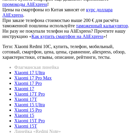
промокоды AliExpress
!
Цены на смартфоны из Китая зависят от
курс доллара
AliExpress
.
При заказе телефона стоимостью выше 200 € для расчёта
таможенной пошлины используйте
таможенный калькулятор
.
Ни разу не покупали телефон на AliExpress? Прочтите нашу
инструкцию «
Как купить смартфон на AliExpress
»!
Теги: Xiaomi Redmi 10C, купить, телефон, мобильный,
сотовый, смартфон, цена, цены, сравнение, aliexpress, обзор,
характеристики, отзывы, описание, рейтинги, тесты.
Флагманская линейка
Xiaomi 17 Ultra
Xiaomi 17 Pro Max
Xiaomi 17 Pro
Xiaomi 17
Xiaomi 17T Pro
Xiaomi 17T
Xiaomi 15 Ultra
Xiaomi 15 Pro
Xiaomi 15
Xiaomi 15T Pro
Xiaomi 15T
Линейка «Redmi Note»