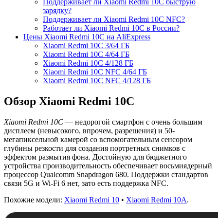
Поддерживает ли Xiaomi Redmi 10C быструю
зарядку?
Поддерживает ли Xiaomi Redmi 10C NFC?
Работает ли Xiaomi Redmi 10C в России?
Цены Xiaomi Redmi 10C на AliExpress
Xiaomi Redmi 10C 3/64 ГБ
Xiaomi Redmi 10C 4/64 ГБ
Xiaomi Redmi 10C 4/128 ГБ
Xiaomi Redmi 10C NFC 4/64 ГБ
Xiaomi Redmi 10C NFC 4/128 ГБ
Обзор Xiaomi Redmi 10C
Xiaomi Redmi 10C
— недорогой смартфон с очень большим
дисплеем (невысокого, впрочем, разрешения) и 50-
мегапиксельной камерой со вспомогательным сенсором
глубины резкости для создания портретных снимков с
эффектом размытия фона. Достойную для бюджетного
устройства производительность обеспечивает восьмиядерный
процессор Qualcomm Snapdragon 680. Поддержки стандартов
связи 5G и Wi-Fi 6 нет, зато есть поддержка NFC.
Похожие модели:
Xiaomi Redmi 10
•
Xiaomi Redmi 10A
.