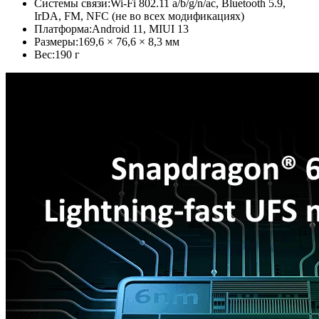
Системы связи:
Wi-Fi 802.11 a/b/g/n/ac, Bluetooth 5.9,
IrDA, FM, NFC (не во всех модификациях)
Платформа:
Android 11, MIUI 13
Размеры:
169,6 × 76,6 × 8,3 мм
Вес:
190 г