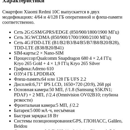
Характеристики
Cмартфон Xiaomi Redmi 10C выпускается в двух
модификациях: 4/64 и 4/128 ГБ оперативной и флеш-памяти
соответственно.
Сеть 2G:
GSM/GPRS/EDGE (850/900/1800/
1900 МГц)
Сеть 3G:
WCDMA (850/900/1700/
1900/2100 МГц)
Сеть 4G:
FDD-LTE (B1/B2/B3/
B4/B5/B7/
B8/B20/B28),
TDD-LTE (B38/B20/B41)
SIM-карты:
2 × Nano-SIM
Процессор:
Qualcomm Snapdragon 680 4 × 2,4 ГГц
Kryo 265 Gold + 4 × 1,9 ГГц Kryo 265 Silver
Графика:
Adreno 610
ОЗУ:
4 ГБ LPDDR4X
Флеш-память:
64 или 128 ГБ UFS 2.2
Дисплей:
6,71″ IPS LCD, 1650×720 (20:9), 268 ppi
Основная камера:
50 МП, ƒ/1.8 (Samsung S5KJN1;
PDAF) + 2 МП, ƒ/2.4 (Omnivision OV02B10; глубина
резкости)
Фронтальная камера:
5 МП, ƒ/2.2
Батарея:
5 000 мА·ч, несъёмная
Быстрая зарядка:
18 Вт
Системы позиционирования:
GPS, ГЛОНАСС, Galileo,
Beidou