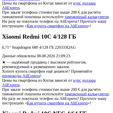
Цены на смартфоны из Китая зависят от
курс доллара
AliExpress
.
При заказе телефона стоимостью выше 200 € для расчёта
таможенной пошлины используйте
таможенный калькулятор
.
Ни разу не покупали телефон на AliExpress? Прочтите нашу
инструкцию «
Как купить смартфон на AliExpress
»!
Xiaomi Redmi 10C 4/128 ГБ
6,71″ Snapdragon 680 4/128 ГБ 220333QAG
Данные обновлены 08.08.2026 21:09:23.
★
— надёжный продавец с высоким рейтингом,
рекомендуемый к размещению заказов.
Хотите купить смартфон ещё дешевле? Применяйте
промокоды AliExpress
!
Цены на смартфоны из Китая зависят от
курс доллара
AliExpress
.
При заказе телефона стоимостью выше 200 € для расчёта
таможенной пошлины используйте
таможенный калькулятор
.
Ни разу не покупали телефон на AliExpress? Прочтите нашу
инструкцию «
Как купить смартфон на AliExpress
»!