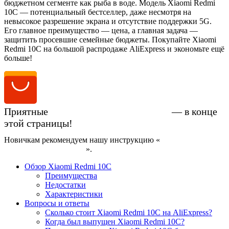
бюджетном сегменте как рыба в воде. Модель Xiaomi Redmi
10C — потенциальный бестселлер, даже несмотря на
невысокое разрешение экрана и отсутствие поддержки 5G.
Его главное преимущество — цена, а главная задача —
защитить просевшие семейные бюджеты. Покупайте Xiaomi
Redmi 10C на большой распродаже AliExpress и экономьте ещё
больше!
Приятные
цены на Xiaomi Redmi 10C
— в конце
этой страницы!
Новичкам рекомендуем нашу инструкцию «
Как купить
смартфон на AliExpress
».
Обзор Xiaomi Redmi 10C
Преимущества
Недостатки
Характеристики
Вопросы и ответы
Сколько стоит Xiaomi Redmi 10C на AliExpress?
Когда был выпущен Xiaomi Redmi 10C?