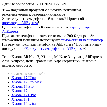
Данные обновлены 12.11.2024 06:23:49.
★
— надёжный продавец с высоким рейтингом,
рекомендуемый к размещению заказов.
Хотите купить смартфон ещё дешевле? Применяйте
промокоды AliExpress
!
Цены на смартфоны из Китая зависят от
курс доллара
AliExpress
.
При заказе телефона стоимостью выше 200 € для расчёта
таможенной пошлины используйте
таможенный калькулятор
.
Ни разу не покупали телефон на AliExpress? Прочтите нашу
инструкцию «
Как купить смартфон на AliExpress
»!
Теги: Xiaomi Mi Note 3, Xiaomi, Mi Note 3, купить, AliExpress,
АлиЭкспресс, цена, сравнение, характеристики, выгодно,
дешево, недорого.
Флагманская линейка
Xiaomi 17 Ultra
Xiaomi 17 Pro Max
Xiaomi 17 Pro
Xiaomi 17
Xiaomi 17T Pro
Xiaomi 17T
Xiaomi 15 Ultra