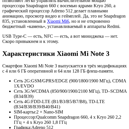
позволяют легко управлять вычислительной мощью
процессора Snapdragon 660 с восемью ядрами Kryo 260, а
графический процессор Adreno 512 делает плавными
анимацию, просмотр видео и геймплей. Да, это не Snapdragon
835, установленный в
Xiaomi Mi6
, но и не откровенно
бюджетный «камень», устанавливаемый в аппараты Redmi.
USB Type-C — есть, NFC — есть, а вот миниджека — нет.
Скоро привыкнем и к этому.
Характеристики Xiaomi Mi Note 3
Смартфон Xiaomi Mi Note 3 выпускается в трёх модификациях
с 4 или 6 ГБ оперативной и 64 или 128 ГБ флеш-памяти.
Сеть 2G:
GSM/GPRS/EDGE (900/1800/1900 МГц), CDMA
1X/EVDO
Сеть 3G:
WCDMA (850/900/1900/2100 МГц), TD–SCDMA
(B34/B39)
Сеть 4G:
FDD-LTE (B1/B3/B5/B7/B8), TD-LTE
(B34/B38/B39/B40/B41)
SIM-карты:
2 × Nano-SIM
Процессор:
Qualcomm Snapdragon 660, 4 x Kryo 260 2,2
ГГц + 4 x Kryo 260 1,8 ГГц
Графика:
Adreno 512