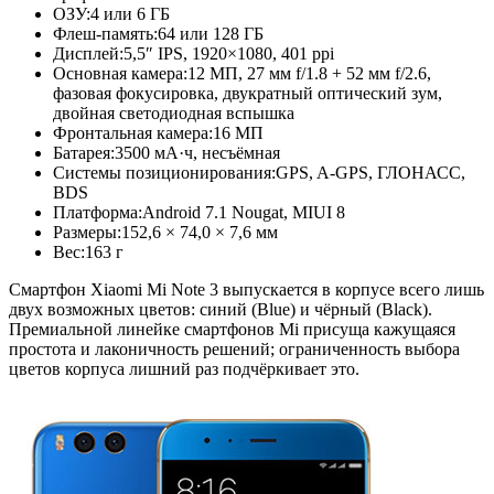
ОЗУ:
4 или 6 ГБ
Флеш-память:
64 или 128 ГБ
Дисплей:
5,5″ IPS, 1920×1080, 401 ppi
Основная камера:
12 МП, 27 мм f/1.8 + 52 мм f/2.6,
фазовая фокусировка, двукратный оптический зум,
двойная светодиодная вспышка
Фронтальная камера:
16 МП
Батарея:
3500 мА·ч, несъёмная
Системы позиционирования:
GPS, A-GPS, ГЛОНАСС,
BDS
Платформа:
Android 7.1 Nougat, MIUI 8
Размеры:
152,6 × 74,0 × 7,6 мм
Вес:
163 г
Смартфон Xiaomi Mi Note 3 выпускается в корпусе всего лишь
двух возможных цветов: синий (Blue) и чёрный (Black).
Премиальной линейке смартфонов Mi присуща кажущаяся
простота и лаконичность решений; ограниченность выбора
цветов корпуса лишний раз подчёркивает это.