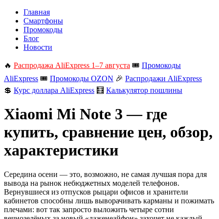
Главная
Смартфоны
Промокоды
Блог
Новости
🔥
Распродажа AliExpress 1–7 августа
🎟️
Промокоды
AliExpress
🎟️
Промокоды OZON
🎉
Распродажи AliExpress
💲
Курс доллара AliExpress
🧮
Калькулятор пошлины
Xiaomi Mi Note 3 — где
купить, сравнение цен, обзор,
характеристики
Середина осени — это, возможно, не самая лучшая пора для
вывода на рынок небюджетных моделей телефонов.
Вернувшиеся из отпусков рыцари офисов и хранители
кабинетов способны лишь выворачивать карманы и пожимать
плечами: вот так запросто выложить четыре сотни
вечнозелёных за новый «даженеайфон» захочет не каждый.