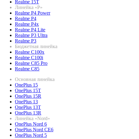
Realme 15T
Линейка «P»
Realme P4 Power
Realme P4
Realme P4x
Realme P4 Lite
Realme P3 Ultra
Realme P3
Бюджетная линейка
Realme C100x
Realme C100i
Realme C85 Pro
Realme C85
Основная линейка
OnePlus 15
OnePlus 15T
OnePlus 15R
OnePlus 13
OnePlus 13T
OnePlus 13R
Линейка «Nord»
OnePlus Nord 6
OnePlus Nord CE6
OnePlus Nord 5