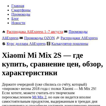
Главная
Смартфоны
Промокоды
Блог
Новости
🔥
Распродажа AliExpress 1–7 августа
🎟️
Промокоды
AliExpress
🎟️
Промокоды OZON
🎉
Распродажи AliExpress
💲
Курс доллара AliExpress
🧮
Калькулятор пошлины
Xiaomi Mi Mix 2S — где
купить, сравнение цен, обзор,
характеристики
Держите очередной (уже сбились со счёту, который)
«пирожок» весны 2018 года с полки Xiaomi — Mi Mix 2S!
Если хотите, можете считать его творческим
переосмыслением
Mi Mix 2
, но нам он видится вполне
самостоятельным продуктом, выдержанным в трендах дня
сегодняшнего и способным составить конкуренцию прочим