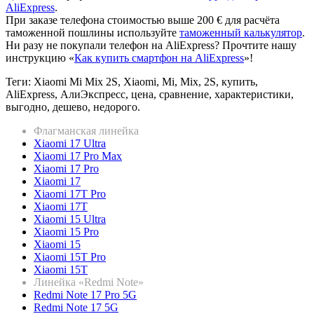
AliExpress
.
При заказе телефона стоимостью выше 200 € для расчёта
таможенной пошлины используйте
таможенный калькулятор
.
Ни разу не покупали телефон на AliExpress? Прочтите нашу
инструкцию «
Как купить смартфон на AliExpress
»!
Теги: Xiaomi Mi Mix 2S, Xiaomi, Mi, Mix, 2S, купить,
AliExpress, АлиЭкспресс, цена, сравнение, характеристики,
выгодно, дешево, недорого.
Флагманская линейка
Xiaomi 17 Ultra
Xiaomi 17 Pro Max
Xiaomi 17 Pro
Xiaomi 17
Xiaomi 17T Pro
Xiaomi 17T
Xiaomi 15 Ultra
Xiaomi 15 Pro
Xiaomi 15
Xiaomi 15T Pro
Xiaomi 15T
Линейка «Redmi Note»
Redmi Note 17 Pro 5G
Redmi Note 17 5G