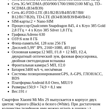
Сеть 3G:
WCDMA (850/900/1700/
1900/2100 МГц), TD–
SCDMA (B34/B39)
Сеть 4G:
FDD-LTE (B1/B2/B3/B4/B5/B7/B8/
B12/B17/B20), TD-LTE (B34/B38/B39/
B40/B41)
SIM-карты:
2 × Nano-SIM
Процессор:
Qualcomm Snapdragon 845, 4 x Kryo 385 Gold
2,8 ГГц + 4 x Kryo 385 Silver 1,8 ГГц
Графика:
Adreno 630
ОЗУ:
6 или 8 ГБ
Флеш-память:
64, 128 или 256 ГБ
Дисплей:
5,99″ IPS, 2160×1080, 403 ppi
Основная камера:
12 МП, f/1.8 + 12 МП, f/2.4,
двукратный оптический зум, фазовая фокусировка,
двойная светодиодная вспышка
Фронтальная камера:
5 МП, f/2.0
Батарея:
3400 мА·ч, несъёмная
Системы позиционирования:
GPS, A-GPS, ГЛОНАСС,
BDS
Платформа:
Android 8.0 Oreo, MIUI 9
Размеры:
150,9 × 74,9 × 8,1 мм
Вес:
191 г
Смартфон Xiaomi Mi Mix 2S выпускается в корпусе двух
цветов: чёрного (Black) и белого (White). При достаточном
количестве телефонов ими можно играть в шашки :-)