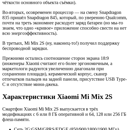
чёткости основного объекта съёмки).
Во-вторых, осовременен процессор — на смену Snapdragon
835 пришёл Snapdragon 845, который, по уверению Qualcomm,
почти на треть экономнее расходует заряд батареи (но мы-то
знаем, что одно «кривое» приложение способно свести на нет
всю энергоэффективность).
В третьих, Mi Mix 2S (ну, наконец-то!) получил поддержку
беспроводной зарядки.
Прежними остались соотношение сторон экрана 18:9
(инженеры Xiaomi считают его более эргономичным, а
маркетологи радуются увеличению диагонали при
сохранении площади), керамический корпус, сканер
отпечатков пальцев на задней панели, присутствие USB Type-
C и отсутствие мини-джека.
Характеристики Xiaomi Mi Mix 2S
Смартфон Xiaomi Mi Mix 2S выпускается в трёх
модификациях с 6 или 8 ГБ оперативной и 64, 128 или 256 ГБ
флеш-памяти.
Сеть 2G:
GSM/GPRS/EDGE (850/900/
1800/1900 МГц)