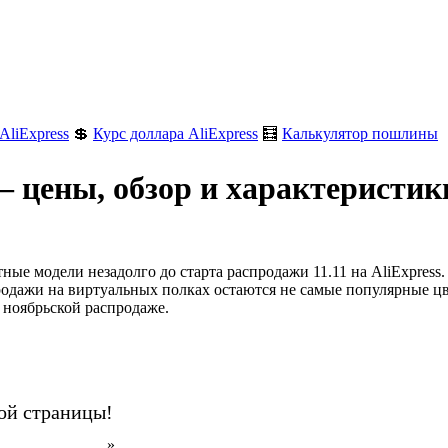
AliExpress
💲
Курс доллара AliExpress
🧮
Калькулятор пошлины
 цены, обзор и характеристик
е модели незадолго до старта распродажи 11.11 на AliExpress.
родажи на виртуальных полках остаются не самые популярные цв
а ноябрьской распродаже.
ой страницы!
н на AliExpress
».