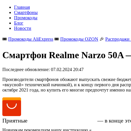
Главная
Смартфоны
Промокоды
Блог
Новости
🎟️
Промокоды AliExpress
🎟️
Промокоды OZON
🎉
Распродажи 
Смартфон Realme Narzo 50A —
Последнее обновление:
07.02.2024 20:47
Производители смартфонов обожают выпускать свежие бюджетны
«вкусной» технической начинкой), и к концу первого дня расп
октябре 2021 года, но купить его многие предпочтут именно н
Приятные
цены на Realme Narzo 50A
— в конце эт
Новичкам рекомендуем нашу инструкцию «
Как купить смартфо