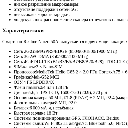
низкое разрешение макрокамеры;
отсутствие поддержки сетей 5G;
невысокая скорость зарядки;
«олдскульное» расположение сканера отпечатков пальцев
Характеристики
Cмартфон Realme Narzo 50A выпускается в двух модификациях:
Сеть 2G:
GSM/GPRS/EDGE (850/900/1800/
1900 МГц)
Сеть 3G:
WCDMA (850/900/2100 МГц)
Сеть 4G:
FDD-LTE (B1/B3/B5/
B7/B8/B20/
B28), TDD-LTE (
SIM-карты:
2 × Nano-SIM
Процессор:
MediaTek Helio G85 2 × 2,0 ГГц Cortex-A75 + 6
Графика:
Mali-G52 MC2
ОЗУ:
4 ГБ LPDDR4X
Флеш-память:
64 или 128 ГБ
Дисплей:
6,5″ IPS LCD, 1600×720 (20:9), 270 ppi
Основная камера:
50 МП, f/1.8 (PDAF) + 2 МП, f/2.4 (макро
Фронтальная камера:
8 МП, f/2.0
Батарея:
6 000 мА·ч, несъёмная
Быстрая зарядка:
18 Вт
Системы позиционирования:
GPS, ГЛОНАСС, Beidou
Системы связи:
Wi-Fi 802.11 a/b/g/n/ac, Bluetooth 5.0, NFC