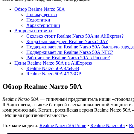
Обзор Realme Narzo 50A
Преимущества
Недостатки
Характеристики
Вопросы и ответы
Сколько стоит Realme Narzo 50A на AliExpress?
Когда был выпущен Realme Narzo 50A?
Поддерживает ли Realme Narzo 50A быструю зарядк
Поддерживает ли Realme Narzo 50A NFC?
Работает ли Realme Narzo 50A в России?
Цены Realme Narzo 50A на AliExpress
Realme Narzo 50A 4/64GB
Realme Narzo 50A 4/128GB
Обзор Realme Narzo 50A
Realme Narzo 50A
— типичный представитель ниши «стодоллар
IPS-дисплеем, а также батареей слегка повышенной мощности. 
компромиссный. Кстати, российская версия Realme Narzo 50A
«Мощная производительность».
Похожие модели:
Realme Narzo 50i Prime
•
Realme Narzo 50i
•
Re