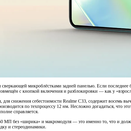
сверкающей микроблёстками задней панелью. Если последнее бо
 совмещён с кнопкой включения и разблокировки — как у «взрос
я, для снижения себестоимости Realme C33, содержит восемь выч
роизводится по техпроцессу 12 нм. Несложно догадаться, что эт
полне справляется.
0 МП без «ширика» и макромодуля — это именно то, что и должн
ядку и стереодинамики.