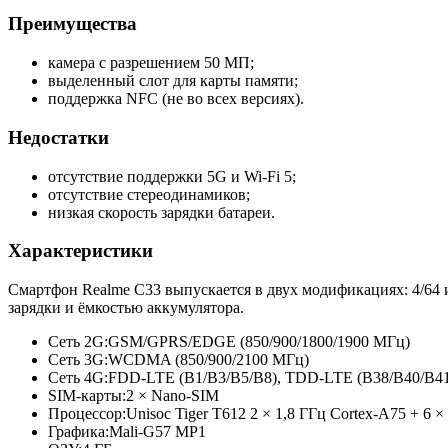
Преимущества
камера с разрешением 50 МП;
выделенный слот для карты памяти;
поддержка NFC (не во всех версиях).
Недостатки
отсутствие поддержки 5G и Wi-Fi 5;
отсутствие стереодинамиков;
низкая скорость зарядки батареи.
Характеристики
Cмартфон Realme C33 выпускается в двух модификациях: 4/64 
зарядки и ёмкостью аккумулятора.
Сеть 2G:
GSM/GPRS/EDGE (850/900/1800/
1900 МГц)
Сеть 3G:
WCDMA (850/900/2100 МГц)
Сеть 4G:
FDD-LTE (B1/B3/B5/
B8), TDD-LTE (B38/B40/B4
SIM-карты:
2 × Nano-SIM
Процессор:
Unisoc Tiger T612 2 × 1,8 ГГц Cortex-A75 + 6 ×
Графика:
Mali-G57 MP1