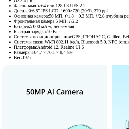
ОЗУ:
4 ГБ
Флеш-память:
64 или 128 ГБ UFS 2.2
Дисплей:
6,5″ IPS LCD, 1600×720 (20:9), 270 ppi
Основная камера:
50 МП, ƒ/1.8 + 0,3 МП, ƒ/2.8 (глубина ре
Фронтальная камера:
5 МП, ƒ/2.2
Батарея:
5 000 мА·ч, несъёмная
Быстрая зарядка:
10 Вт
Системы позиционирования:
GPS, ГЛОНАСС, Galileo, Be
Системы связи:
Wi-Fi 802.11 b/g/n, Bluetooth 5.0, NFC (оп
Платформа:
Android 12, Realme UI S
Размеры:
164,7 × 76,1 × 8,4 мм
Вес:
197 г