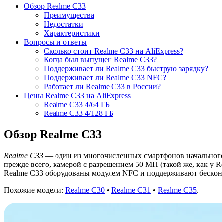
Обзор Realme C33
Преимущества
Недостатки
Характеристики
Вопросы и ответы
Сколько стоит Realme C33 на AliExpress?
Когда был выпущен Realme C33?
Поддерживает ли Realme C33 быструю зарядку?
Поддерживает ли Realme C33 NFC?
Работает ли Realme C33 в России?
Цены Realme C33 на AliExpress
Realme C33 4/64 ГБ
Realme C33 4/128 ГБ
Обзор Realme C33
Realme C33
— один из многочисленных смартфонов начального у
прежде всего, камерой с разрешением 50 МП (такой же, как у 
Realme C33 оборудованы модулем NFC и поддерживают бескон
Похожие модели:
Realme C30
•
Realme C31
•
Realme C35
.