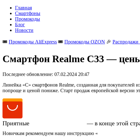
Главная
Смартфоны
Промокоды
Блог
Новости
🎟️
Промокоды AliExpress
🎟️
Промокоды OZON
🎉
Распродажи 
Смартфон Realme C33 — цены,
Последнее обновление:
07.02.2024 20:47
Линейка «C» смартфонов Realme, созданная для покупателей из
попроще и ценой пониже. Старт продаж европейской версии этой
Приятные
цены на Realme C33
— в конце этой стр
Новичкам рекомендуем нашу инструкцию «
Как купить смартфо