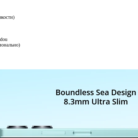
зкости)
idou
ционально)