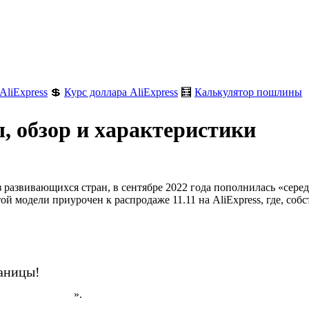
AliExpress
💲
Курс доллара AliExpress
🧮
Калькулятор пошлины
 обзор и характеристики
 развивающихся стран, в сентябре 2022 года пополнилась «серед
 модели приурочен к распродаже 11.11 на AliExpress, где, собс
аницы!
н на AliExpress
».