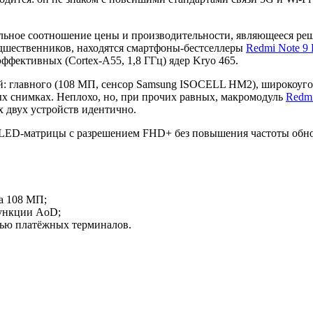
льное соотношение цены и производительности, являющееся ре
редшественников, находятся смартфоны-бестселлеры
Redmi Note 9 
ффективных (Cortex-A55, 1,8 ГГц) ядер Kryo 465.
ей: главного (108 МП, сенсор Samsung ISOCELL HM2), широкоуго
ых снимках. Неплохо, но, при прочих равных, макромодуль
Redmi
х двух устройств идентично.
D-матрицы с разрешением FHD+ без повышения частоты обновлен
а 108 МП;
ункции AoD;
ью платёжных терминалов.