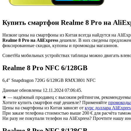
Купить смартфон Realme 8 Pro на AliEx
Низкие цены на смартфоны из Китая всегда найдутся на AliEx
Realme 8 Pro на AliExpress
дешевле. В них сведены предложе
фиксированные скидки, купоны и промокоды магазинов.
Совет
На мобильных устройствах таблицы можно двигать влево
Realme 8 Pro NFC 6/128GB
6,4″ Snapdragon 720G 6/128GB RMX3801 NFC
Данные обновлены 12.11.2024 07:06:45.
★
— надёжный продавец с высоким рейтингом, рекомендуемый
Хотите купить смартфон ещё дешевле? Применяйте
промокоды 
Цены на смартфоны из Китая зависят от
курс доллара AliExpres
При заказе телефона стоимостью выше 200 € для расчёта там
Ни разу не покупали телефон на AliExpress? Прочтите нашу и
Realme 8 Pro NFC 8/128GB