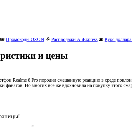
🎟️
Промокоды OZON
🎉
Распродажи AliExpress
💲
Курс доллара
еристики и цены
артфон Realme 8 Pro породил смешанную реакцию в среде покло
и фанатов. Но многих всё же вдохновила на покупку этого смар
траницы!
н на AliExpress
».