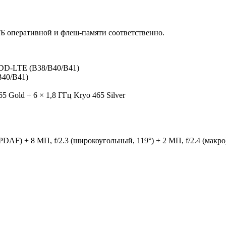
ГБ оперативной и флеш-памяти соответственно.
TDD-LTE (B38/B40/B41)
B40/B41)
 Gold + 6 × 1,8 ГГц Kryo 465 Silver
AF) + 8 МП, f/2.3 (широкоугольный, 119°) + 2 МП, f/2.4 (макро) 