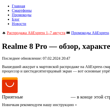
Главная
Смартфоны
Промокоды
Блог
Новости
🔥
Распродажа AliExpress 1–7 августа
🎟️
Промокоды AliExpress
Realme 8 Pro — обзор, характ
Последнее обновление:
07.02.2024 20:47
Вышедший аккурат к мартовской распродаже на AliExpress см
процессор и шестидесятигерцовый экран — вот основные упрёк
Приятные
цены на Realme 8 Pro
— в конце этой с
Новичкам рекомендуем нашу инструкцию «
Как купить смартфо