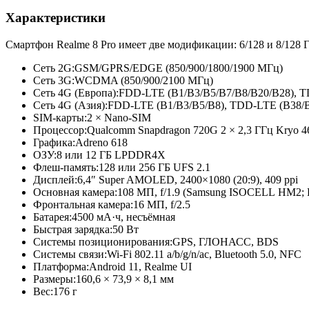
Характеристики
Смартфон Realme 8 Pro имеет две модификации: 6/128 и 8/128 
Сеть 2G:
GSM/GPRS/EDGE (850/900/1800/
1900 МГц)
Сеть 3G:
WCDMA (850/900/2100 МГц)
Сеть 4G (Европа):
FDD-LTE (B1/B3/B5/
B7/B8/B20/
B28), 
Сеть 4G (Азия):
FDD-LTE (B1/B3/B5/
B8), TDD-LTE (B38/
SIM-карты:
2 × Nano-SIM
Процессор:
Qualcomm Snapdragon 720G 2 × 2,3 ГГц Kryo 465
Графика:
Adreno 618
ОЗУ:
8 или 12 ГБ LPDDR4X
Флеш-память:
128 или 256 ГБ UFS 2.1
Дисплей:
6,4″ Super AMOLED, 2400×1080 (20:9), 409 ppi
Основная камера:
108 МП, f/1.9 (Samsung ISOCELL HM2; PD
Фронтальная камера:
16 МП, f/2.5
Батарея:
4500 мА·ч, несъёмная
Быстрая зарядка:
50 Вт
Системы позиционирования:
GPS, ГЛОНАСС, BDS
Системы связи:
Wi-Fi 802.11 a/b/g/n/ac, Bluetooth 5.0, NFC
Платформа:
Android 11, Realme UI
Размеры:
160,6 × 73,9 × 8,1 мм
Вес:
176 г