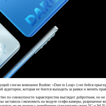
ий слоган компании Realme: «Dare to Leap» («не бойся прыгнуть
й аудитории, которая не боится выходить за рамки и менять пра
ойство по совокупности характеристик выглядит добротным, но н
ры заставила сэкономить на модуле селфи-камеры, разрешение к
ходится: он не знаком с новейшими стандартами связи 5G и Wi-Fi