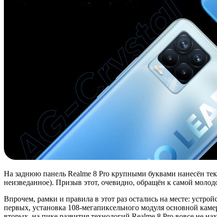
На заднюю панель Realme 8 Pro крупными буквами нанесён текущ
неизведанное). Призыв этот, очевидно, обращён к самой молодо
Впрочем, рамки и правила в этот раз остались на месте: устр
первых, установка 108-мегапиксельного модуля основной каме
вторых, на пике развития технологий Realme 8 Pro вовсе не на