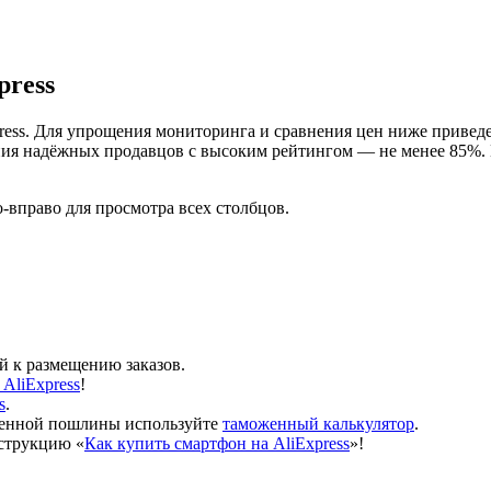
press
press. Для упрощения мониторинга и сравнения цен ниже приве
ния надёжных продавцов с высоким рейтингом — не менее 85%
-вправо для просмотра всех столбцов.
 к размещению заказов.
AliExpress
!
s
.
оженной пошлины используйте
таможенный калькулятор
.
нструкцию «
Как купить смартфон на AliExpress
»!