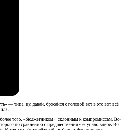
« — типа, ну, давай, бросайся с головой вот в это вот всё
вила.
е более того, «бюджетником», склонным к компромиссам. Во-
оторого по сравнению с предшественником упало вдвое. Во-
 6. В-третьих, (молодёжный, ага) смартфон лишился