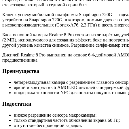
стереозвука, который в седьмой серии был.
Ключ к успеху мобильной платформы Snapdragon 720G — идеа
устройств на Snapdragon 720G, в котором, помимо двух его п
высокопроизводительных (Cortex-A76, 2,3 ГГц) и шесть энергоэ
Блок основной камеры Realme 8 Pro состоит из четырёх модул
(2 МП), используемого для создания эффекта боке на портретн
другой уровень качества снимков. Разрешение селфи-камер эти
Дисплей Realme 8 Pro выполнен на основе 6,4-дюймовой AMOLE
предшественника.
Преимущества
четырёхмодульная камера с разрешением главного сенсор
яркий и контрастный AMOLED-дисплей с поддержкой ф
поддержка технологии NFC для оплаты покупок с помощ
Недостатки
низкое разрешение сенсора макрокамеры;
только стандартная частота обновления экрана 60 Гц;
отсутствие беспроводной зарядки.