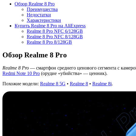
Обзор Realme 8 Pro
Преимущества
Недостатки
Характеристики
Купить Realme 8 Pro на AliExpress
Realme 8 Pro NFC 6/128GB
Realme 8 Pro NFC 8/128GB
Realme 8 Pro 8/128GB
Обзор Realme 8 Pro
Realme 8 Pro
— смартфон среднего ценового сегмента с камер
Redmi Note 10 Pro
(орудие «убийства» — ценник).
Похожие модели:
Realme 8 5G
•
Realme 8
•
Realme 8i
.