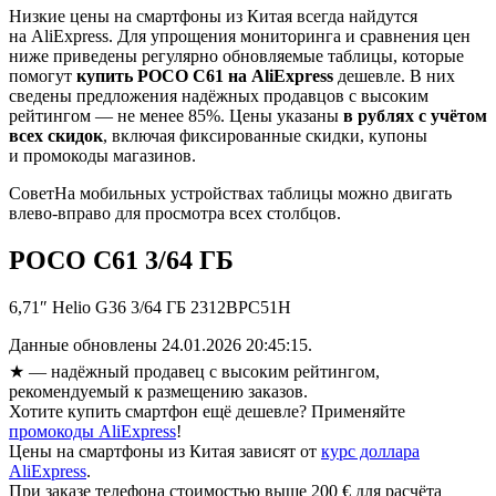
Низкие цены на смартфоны из Китая всегда найдутся
на AliExpress. Для упрощения мониторинга и сравнения цен
ниже приведены регулярно обновляемые таблицы, которые
помогут
купить POCO C61 на AliExpress
дешевле. В них
сведены предложения надёжных продавцов с высоким
рейтингом — не менее 85%. Цены указаны
в рублях с учётом
всех скидок
, включая фиксированные скидки, купоны
и промокоды магазинов.
Совет
На мобильных устройствах таблицы можно двигать
влево-вправо для просмотра всех столбцов.
POCO C61 3/64 ГБ
6,71″ Helio G36 3/64 ГБ 2312BPC51H
Данные обновлены 24.01.2026 20:45:15.
★
— надёжный продавец с высоким рейтингом,
рекомендуемый к размещению заказов.
Хотите купить смартфон ещё дешевле? Применяйте
промокоды AliExpress
!
Цены на смартфоны из Китая зависят от
курс доллара
AliExpress
.
При заказе телефона стоимостью выше 200 € для расчёта