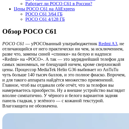
Работает ли POCO C61 в России?
Цены POCO C61 на AliExpress
POCO C61 3/64 ГБ
POCO C61 4/128 ГБ
Обзор POCO C61
POCO C61
— уPOCOванный ультрабюджетник
Redmi A3
, не
отличающийся от него практически ни чем, за исключением,
разве что, замены синей «спинки» на белую и надписи
«Redmi» на «POCO». А так — это зауряднейший телефон для
самых экономных, не блещущий ничем, кроме сверхнизкой
цены. Процессор MediaTek Helio G36 выбивает из AnTuTu
чуть больше 140 тысяч баллов, и это полное фиаско. Впрочем,
и для такого аппарата найдётся множество применений.
Главное, чтоб вы отдавали себе отчёт, что за телефон вы
намереваетесь приобрести. Ну а внешне устройство выглядит
вполне симпатично. У чёрного и белого вариантов задняя
панель гладкая, у зелёного — с кожаной текстурой.
Влагозащита не обозначена.