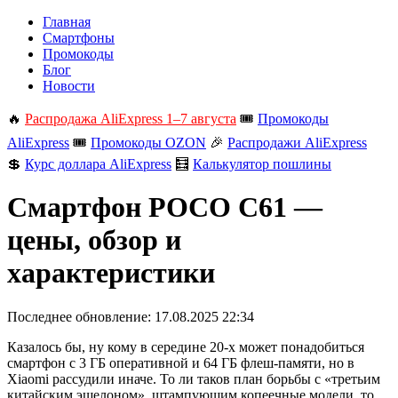
Главная
Смартфоны
Промокоды
Блог
Новости
🔥
Распродажа AliExpress 1–7 августа
🎟️
Промокоды
AliExpress
🎟️
Промокоды OZON
🎉
Распродажи AliExpress
💲
Курс доллара AliExpress
🧮
Калькулятор пошлины
Смартфон POCO C61 —
цены, обзор и
характеристики
Последнее обновление:
17.08.2025 22:34
Казалось бы, ну кому в середине 20-х может понадобиться
смартфон с 3 ГБ оперативной и 64 ГБ флеш-памяти, но в
Xiaomi рассудили иначе. То ли таков план борьбы с «третьим
китайским эшелоном», штампующим копеечные модели, то