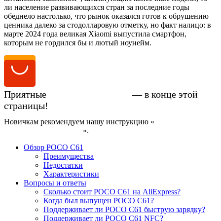
ли население развивающихся стран за последние годы
обеднело настолько, что рынок оказался готов к обрушению
ценника далеко за стодолларовую отметку, но факт налицо: в
марте 2024 года великая Xiaomi выпустила смартфон,
которым не гордился бы и лютый ноунейм.
Приятные
цены на POCO C61
— в конце этой
страницы!
Новичкам рекомендуем нашу инструкцию «
Как купить
смартфон на AliExpress
».
Обзор POCO C61
Преимущества
Недостатки
Характеристики
Вопросы и ответы
Сколько стоит POCO C61 на AliExpress?
Когда был выпущен POCO C61?
Поддерживает ли POCO C61 быструю зарядку?
Поддерживает ли POCO C61 NFC?