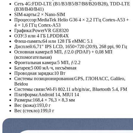
Сеть 4G:
FDD-LTE (B1/B3/B5/
B7/B8/B20/
B28), TDD-LTE
(B38/B40/B41)
SIM-карты:
2 × Nano-SIM
Процессор:
MediaTek Helio G36 4 × 2,2 ГГц Cortex-A53 +
4 × 1,6 ГГц Cortex-A53
Графика:
PowerVR GE8320
ОЗУ:
3 или 4 ГБ LPDDR4X
Флеш-память:
64 или 128 ГБ eMMC 5.1
Дисплей:
6,71″ IPS LCD, 1650×720 (20:9), 268 ppi, 90 Гц
Основная камера:
8 МП, ƒ/2.0 (PDAF) + 0,08 МП
(вспомогательная)
Фронтальная камера:
5 МП, ƒ/2.2
Батарея:
5 000 мА·ч, несъёмная
Проводная зарядка:
10 Вт
Системы позиционирования:
GPS, ГЛОНАСС, Galileo,
Beidou
Системы связи:
Wi-Fi 802.11 a/b/g/n/ac, Bluetooth 5.4, FM
Платформа:
Android 14, MIUI 14
Размеры:
168,4 × 76,3 × 8,3 мм
Вес (кожа):
193,0 г
Вес (стекло):
199,0 г