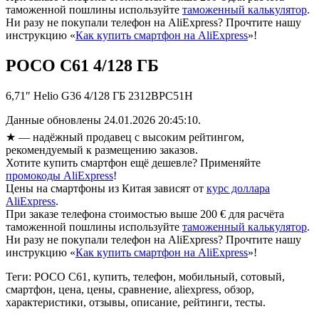
таможенной пошлины используйте
таможенный калькулятор
.
Ни разу не покупали телефон на AliExpress? Прочтите нашу
инструкцию «
Как купить смартфон на AliExpress
»!
POCO C61 4/128 ГБ
6,71″ Helio G36 4/128 ГБ 2312BPC51H
Данные обновлены 24.01.2026 20:45:10.
★
— надёжный продавец с высоким рейтингом,
рекомендуемый к размещению заказов.
Хотите купить смартфон ещё дешевле? Применяйте
промокоды AliExpress
!
Цены на смартфоны из Китая зависят от
курс доллара
AliExpress
.
При заказе телефона стоимостью выше 200 € для расчёта
таможенной пошлины используйте
таможенный калькулятор
.
Ни разу не покупали телефон на AliExpress? Прочтите нашу
инструкцию «
Как купить смартфон на AliExpress
»!
Теги: POCO C61, купить, телефон, мобильный, сотовый,
смартфон, цена, цены, сравнение, aliexpress, обзор,
характеристики, отзывы, описание, рейтинги, тесты.