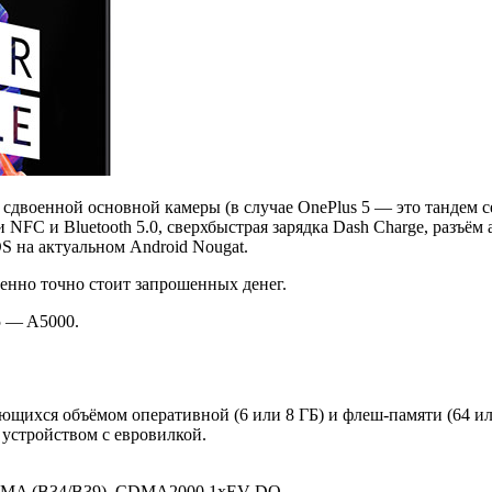
 сдвоенной основной камеры (в случае OnePlus 5 — это тандем 
FC и Bluetooth 5.0, сверхбыстрая зарядка Dash Charge, разъём au
S на актуальном Android Nougat.
енно точно стоит запрошенных денег.
5 — A5000.
ющихся объёмом оперативной (6 или 8 ГБ) и флеш-памяти (64 ил
устройством с евровилкой.
DMA (B34/B39), CDMA2000 1xEV-DO