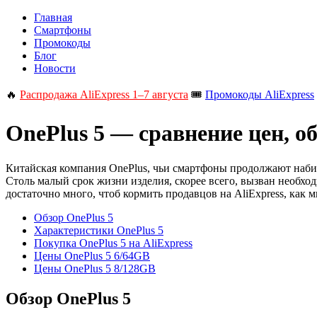
Главная
Смартфоны
Промокоды
Блог
Новости
🔥
Распродажа AliExpress 1–7 августа
🎟️
Промокоды AliExpress
OnePlus 5 — сравнение цен, о
Китайская компания OnePlus, чьи смартфоны продолжают набира
Столь малый срок жизни изделия, скорее всего, вызван необхо
достаточно много, чтоб кормить продавцов на AliExpress, как 
Обзор OnePlus 5
Характеристики OnePlus 5
Покупка OnePlus 5 на AliExpress
Цены OnePlus 5 6/64GB
Цены OnePlus 5 8/128GB
Обзор OnePlus 5