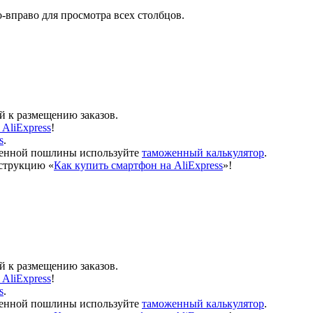
-вправо для просмотра всех столбцов.
 к размещению заказов.
AliExpress
!
s
.
оженной пошлины используйте
таможенный калькулятор
.
нструкцию «
Как купить смартфон на AliExpress
»!
 к размещению заказов.
AliExpress
!
s
.
оженной пошлины используйте
таможенный калькулятор
.