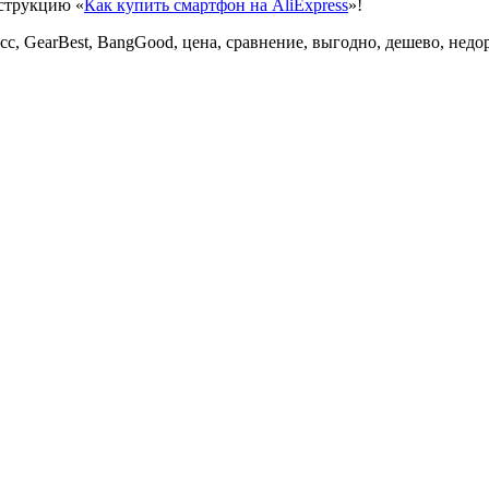
нструкцию «
Как купить смартфон на AliExpress
»!
есс, GearBest, BangGood, цена, сравнение, выгодно, дешево, недо