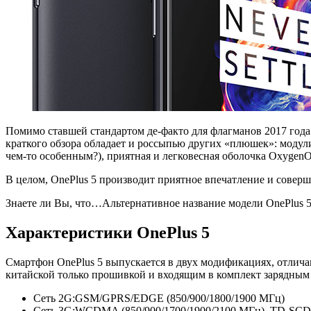
Помимо ставшей стандартом де-факто для флагманов 2017 года
краткого обзора обладает и россыпью других «плюшек»: модули N
чем-то особенным?), приятная и легковесная оболочка OxygenO
В целом, OnePlus 5 производит приятное впечатление и соверш
Знаете ли Вы, что…
Альтернативное название модели OnePlus 
Характеристики OnePlus 5
Смартфон OnePlus 5 выпускается в двух модификациях, отлича
китайской только прошивкой и входящим в комплект зарядным 
Сеть 2G:
GSM/GPRS/EDGE (850/900/1800/1900 МГц)
Сеть 3G:
WCDMA (850/900/1700/1900/2100 МГц), TD-SC