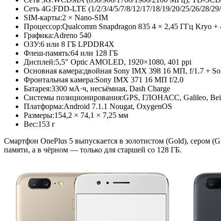
Сеть 4G:
FDD-LTE (1/2/3/4/5/7/8/
12/17/18/19/20/
25/26/28/29
SIM-карты:
2 × Nano-SIM
Процессор:
Qualcomm Snapdragon 835 4 × 2,45 ГГц Kryo + 
Графика:
Adreno 540
ОЗУ:
6 или 8 ГБ LPDDR4X
Флеш-память:
64 или 128 ГБ
Дисплей:
5,5″ Optic AMOLED, 1920×1080, 401 ppi
Основная камера:
двойная Sony IMX 398 16 МП, f/1.7 + S
Фронтальная камера:
Sony IMX 371 16 МП f/2.0
Батарея:
3300 мА·ч, несъёмная, Dash Charge
Системы позиционирования:
GPS, ГЛОНАСС, Galileo, Be
Платформа:
Android 7.1.1 Nougat, OxygenOS
Размеры:
154,2 × 74,1 × 7,25 мм
Вес:
153 г
Смартфон OnePlus 5 выпускается в золотистом (Gold), сером (G
памяти, а в чёрном — только для старшей со 128 ГБ.