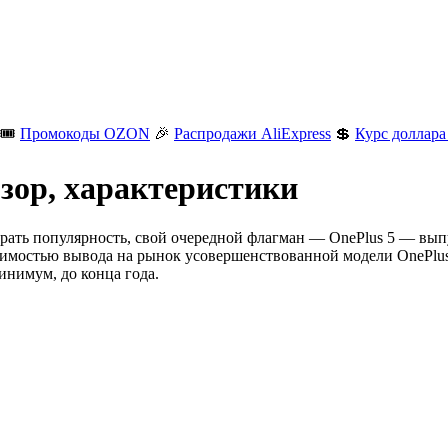
🎟️
Промокоды OZON
🎉
Распродажи AliExpress
💲
Курс доллара
бзор, характеристики
ть популярность, свой очередной флагман — OnePlus 5 — выпуст
димостью вывода на рынок усовершенствованной модели OnePlus 
минимум, до конца года.