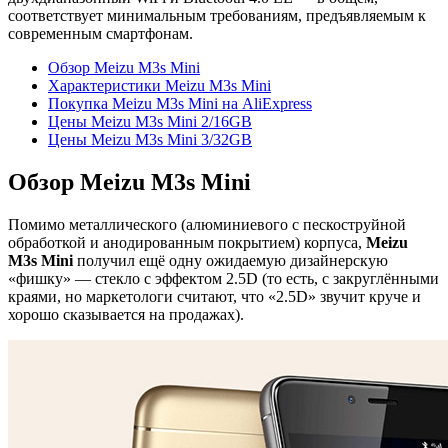
соответствует минимальным требованиям, предъявляемым к
современным смартфонам.
Обзор Meizu M3s Mini
Характеристики Meizu M3s Mini
Покупка Meizu M3s Mini на AliExpress
Цены Meizu M3s Mini 2/16GB
Цены Meizu M3s Mini 3/32GB
Обзор Meizu M3s Mini
Помимо металлического (алюминиевого с пескоструйной
обработкой и анодированным покрытием) корпуса,
Meizu
M3s Mini
получил ещё одну ожидаемую дизайнерскую
«фишку» — стекло с эффектом 2.5D (то есть, с закруглёнными
краями, но маркетологи считают, что «2.5D» звучит круче и
хорошо сказывается на продажах).