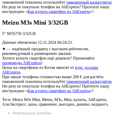
таможенной пошлины используйте
таможенный калькулятор
.
Ни разу не покупали телефон на AliExpress? Прочтите нашу
инструкцию «
Как купить смартфон на AliExpress
»!
Meizu M3s Mini 3/32GB
5″ MT6750 3/32GB
Данные обновлены 12.11.2024 06:24:23.
★
— надёжный продавец с высоким рейтингом,
рекомендуемый к размещению заказов.
Хотите купить смартфон ещё дешевле? Применяйте
промокоды AliExpress
!
Цены на смартфоны из Китая зависят от
курс доллара
AliExpress
.
При заказе телефона стоимостью выше 200 € для расчёта
таможенной пошлины используйте
таможенный калькулятор
.
Ни разу не покупали телефон на AliExpress? Прочтите нашу
инструкцию «
Как купить смартфон на AliExpress
»!
Теги: Meizu M3s Mini, Meizu, M3s, Mini, купить, AliExpress,
АлиЭкспресс, цена, сравнение, выгодно, дешево, недорого.
Флагманская линейка