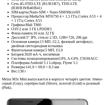
Сеть 4G:
FDD-LTE (B1/B3/B7), TDD-LTE
(B38/B39/B40/B41)
SIM-карты:
Nano-SIM + Nano-SIM/MicroSD
Процессор:
MediaTek MT6750 4 × 1,5 ГГц Cortex A53 + 4
× 1 ГГц Cortex A53
Графика:
Mali T860
ОЗУ:
2 или 3 ГБ LPDDR3
Флеш-память:
16 или 32 ГБ
Дисплей:
5″ IPS, стекло 2.5D, 1280×720, 296 ppi
Основная камера:
13 МП, f/2.2, фазовый автофокус,
двойная светодиодная вспышка
Фронтальная камера:
5 МП, f/2.0
Батарея:
3020 мА·ч, несъёмная
Системы позиционирования:
GPS, A-GPS, ГЛОНАСС
Платформа:
Android 5.1 Lolipop, Flyme 5.1
Размеры:
141,9 × 69,9 × 8,3 мм
Вес:
138 г
Meizu M3s Mini выпускается в корпусе четырёх цветов: тёмно-
серый (Gray), серебристый (Sliver), золотой (Gold) и розовый
(Pink).