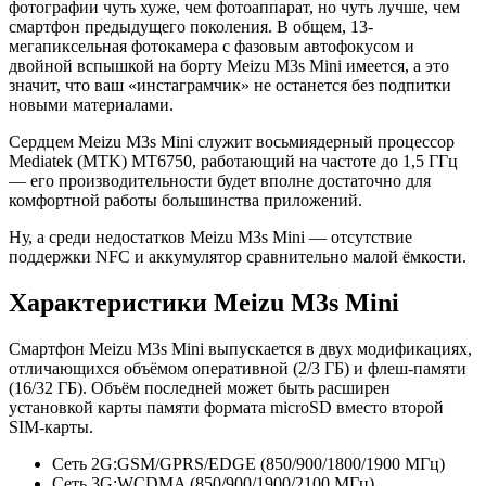
фотографии чуть хуже, чем фотоаппарат, но чуть лучше, чем
смартфон предыдущего поколения. В общем, 13-
мегапиксельная фотокамера с фазовым автофокусом и
двойной вспышкой на борту Meizu M3s Mini имеется, а это
значит, что ваш «инстаграмчик» не останется без подпитки
новыми материалами.
Сердцем Meizu M3s Mini служит восьмиядерный процессор
Mediatek (MTK) MT6750, работающий на частоте до 1,5 ГГц
— его производительности будет вполне достаточно для
комфортной работы большинства приложений.
Ну, а среди недостатков Meizu M3s Mini — отсутствие
поддержки NFC и аккумулятор сравнительно малой ёмкости.
Характеристики Meizu M3s Mini
Смартфон Meizu M3s Mini выпускается в двух модификациях,
отличающихся объёмом оперативной (2/3 ГБ) и флеш-памяти
(16/32 ГБ). Объём последней может быть расширен
установкой карты памяти формата microSD вместо второй
SIM-карты.
Сеть 2G:
GSM/GPRS/EDGE (850/900/1800/1900 МГц)
Сеть 3G:
WCDMA (850/900/1900/2100 МГц)