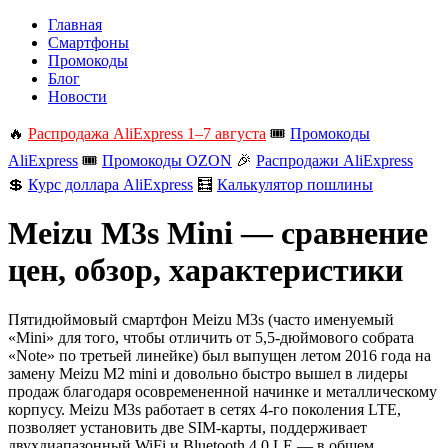
Главная
Смартфоны
Промокоды
Блог
Новости
🔥
Распродажа AliExpress 1–7 августа
🎟️
Промокоды
AliExpress
🎟️
Промокоды OZON
🎉
Распродажи AliExpress
💲
Курс доллара AliExpress
🧮
Калькулятор пошлины
Meizu M3s Mini — сравнение
цен, обзор, характеристики
Пятидюймовый смартфон Meizu M3s (часто именуемый
«Mini» для того, чтобы отличить от 5,5-дюймового собрата
«Note» по третьей линейке) был выпущен летом 2016 года на
замену Meizu M2 mini и довольно быстро вышел в лидеры
продаж благодаря осовремененной начинке и металлическому
корпусу. Meizu M3s работает в сетях 4-го поколения LTE,
позволяет установить две SIM-карты, поддерживает
двухдиапазонный WiFi и Bluetooth 4.0 LE — в общем,