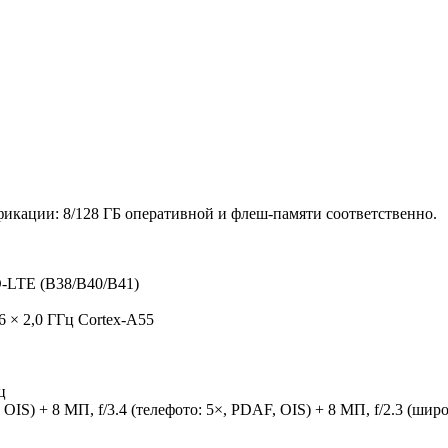
фикации: 8/128 ГБ оперативной и флеш-памяти соответственно.
-LTE (B38/B40/B41)
6 × 2,0 ГГц Cortex-A55
ц
IS) + 8 МП, f/3.4 (телефото: 5×, PDAF, OIS) + 8 МП, f/2.3 (широ