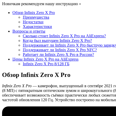
Новичкам рекомендуем нашу инструкцию «
Как купить смартфо
Обзор Infinix Zero X Pro
Преимущества
Недостатки
Характеристики
Вопросы и ответы
Сколько стоит Infinix Zero X Pro на AliExpress?
Когда был выпущен Infinix Zero X Pro?
Поддерживает ли Infinix Zero X Pro быструю зарядк
Поддерживает ли Infinix Zero X Pro NFC?
Работает ли Infinix Zero X Pro в России?
Цены Infinix Zero X Pro на AliExpress
Infinix Zero X Pro 8/128 ГБ
Обзор Infinix Zero X Pro
Infinix Zero X Pro
— камерофон, выпущенный в сентябре 2021 год
(8 МП) с пятикратным оптическим зумом и широкоугольного (8
обеспечивает возможность съёмки практически любых сюжето
частотой обновления 120 Гц. Устройство построено на мобильн