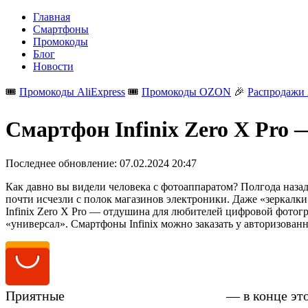
Главная
Смартфоны
Промокоды
Блог
Новости
🎟️
Промокоды AliExpress
🎟️
Промокоды OZON
🎉
Распродажи 
Смартфон Infinix Zero X Pro 
Последнее обновление:
07.02.2024 20:47
Как давно вы видели человека с фотоаппаратом? Полгода наза
почти исчезли с полок магазинов электроники. Даже «зеркал
Infinix Zero X Pro — отдушина для любителей цифровой фотог
«универсал». Смартфоны Infinix можно заказать у авторизован
Приятные
цены на Infinix Zero X Pro
— в конце эт