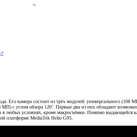
н на AliExpress
».
у?
а. Его камера состоит из трёх модулей: универсального (108 
 МП) с углом обзора 120˚. Первые два из них обладают возмож
в в любых условиях, кроме макросъёмки. Помимо выдающейся 
ой платформе MediaTek Helio G95.