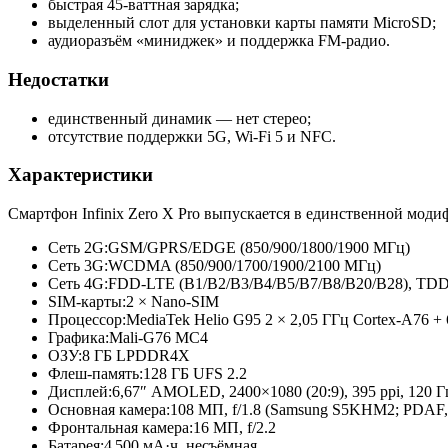
быстрая 45-ваттная зарядка;
выделенный слот для установки карты памяти MicroSD;
аудиоразъём «миниджек» и поддержка FM-радио.
Недостатки
единственный динамик — нет стерео;
отсутствие поддержки 5G, Wi-Fi 5 и NFC.
Характеристики
Смартфон Infinix Zero X Pro выпускается в единственной моди
Сеть 2G:
GSM/GPRS/EDGE (850/900/1800/
1900 МГц)
Сеть 3G:
WCDMA (850/900/1700/
1900/2100 МГц)
Сеть 4G:
FDD-LTE (B1/B2/B3/
B4/B5/B7/
B8/B20/B28), TDD
SIM-карты:
2 × Nano-SIM
Процессор:
MediaTek Helio G95 2 × 2,05 ГГц Cortex-A76 + 
Графика:
Mali-G76 MC4
ОЗУ:
8 ГБ LPDDR4X
Флеш-память:
128 ГБ UFS 2.2
Дисплей:
6,67″ AMOLED, 2400×1080 (20:9), 395 ppi, 120 Г
Основная камера:
108 МП, f/1.8 (Samsung S5KHM2; PDAF, O
Фронтальная камера:
16 МП, f/2.2
Батарея:
4 500 мА·ч, несъёмная