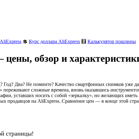
AliExpress
💲
Курс доллара AliExpress
🧮
Калькулятор пошлины
— цены, обзор и характеристик
д? Год? Два? Не помните? Качество смартфонных снимков уже д
ки» переживают сложные времена, вновь оказавшись инструмент
рафии, уставших носить с собой «зеркалку», но желающих иметь
ных продавцов на AliExpress. Сравнение цен — в конце этой стр
ой страницы!