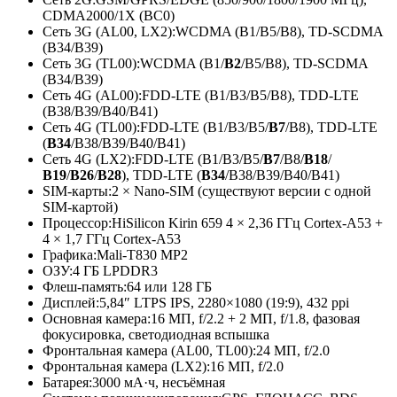
CDMA2000/1X (BC0)
Сеть 3G (AL00, LX2):
WCDMA (B1/B5/B8), TD-SCDMA
(B34/B39)
Сеть 3G (TL00):
WCDMA (B1/
B2
/B5/B8), TD-SCDMA
(B34/B39)
Сеть 4G (AL00):
FDD-LTE (B1/B3/B5/B8), TDD-LTE
(B38/B39/B40/B41)
Сеть 4G (TL00):
FDD-LTE (B1/B3/B5/
B7
/B8), TDD-LTE
(
B34
/B38/B39/
B40/B41)
Сеть 4G (LX2):
FDD-LTE (B1/B3/B5/
B7
/B8/
B18
/
B19
/
B26
/
B28
), TDD-LTE (
B34
/B38/B39/
B40/B41)
SIM-карты:
2 × Nano-SIM (существуют версии с одной
SIM-картой)
Процессор:
HiSilicon Kirin 659 4 × 2,36 ГГц Cortex-A53 +
4 × 1,7 ГГц Cortex-A53
Графика:
Mali-T830 MP2
ОЗУ:
4 ГБ LPDDR3
Флеш-память:
64 или 128 ГБ
Дисплей:
5,84″ LTPS IPS, 2280×1080 (19:9), 432 ppi
Основная камера:
16 МП, f/2.2 + 2 МП, f/1.8, фазовая
фокусировка, светодиодная вспышка
Фронтальная камера (AL00, TL00):
24 МП, f/2.0
Фронтальная камера (LX2):
16 МП, f/2.0
Батарея:
3000 мА·ч, несъёмная