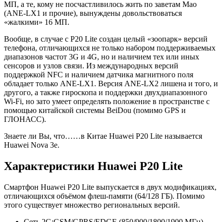
МП, а те, кому не посчастливилось жить по заветам Мао
(ANE-LX1 и прочие), вынуждены довольствоваться
«жалкими» 16 МП.
Вообще, в случае с P20 Lite создан целый «зоопарк» версий
телефона, отличающихся не только набором поддерживаемых
диапазонов частот 3G и 4G, но и наличием тех или иных
сенсоров и узлов связи. Из международных версий
поддержкой NFC и наличием датчика магнитного поля
обладает только ANE-LX1. Версия ANE-LX2 лишена и того, и
другого, а также гироскопа и поддержки двухдиапазонного
Wi-Fi, но зато умеет определять положение в пространстве с
помощью китайской системы BeiDou (помимо GPS и
ГЛОНАСС).
Знаете ли Вы, что…
…в Китае Huawei P20 Lite называется
Huawei Nova 3e.
Характеристики Huawei P20 Lite
Смартфон Huawei P20 Lite выпускается в двух модификациях,
отличающихся объёмом флеш-памяти (64/128 ГБ). Помимо
этого существует множество региональных версий.
Сеть 2G:
GSM/GPRS/EDGE (850/900/1800/1900 МГц),