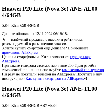
Huawei P20 Lite (Nova 3e) ANE-AL00
4/64GB
5,84″ Kirin 659 4/64GB
Данные обновлены 12.11.2024 06:19:18.
★
— надёжный продавец с высоким рейтингом,
рекомендуемый к размещению заказов.
Хотите купить смартфон ещё дешевле? Применяйте
промокоды AliExpress
!
Цены на смартфоны из Китая зависят от
курс доллара
AliExpress
.
При заказе телефона стоимостью выше 200 € для расчёта
таможенной пошлины используйте
таможенный калькулятор
.
Ни разу не покупали телефон на AliExpress? Прочтите нашу
инструкцию «
Как купить смартфон на AliExpress
»!
Huawei P20 Lite (Nova 3e) ANE-TL00
4/64GB
5,84″ Kirin 659 4/64GB +B7 +B34