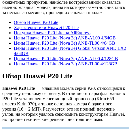
бюджетных продуктов, наиболее востребованной оказалась
именно младшая модель, цены на которую заметно снизились
за несколько месяцев, прошедших с начала продаж.
Обзор Huawei P20 Lite
Характеристики Huawei P20 Lite
Покупка Huawei P20 Lite на AliExpress
Цены Huawei P20 Lite (Nova 3e) ANE-AL00 4/64GB
Цены Huawei P20 Lite (Nova 3e) ANE-TL00 4/64GB
Цены Huawei P20 Lite (Nova 3e) Global Version ANE-LX2
4/64GB
Цены Huawei P20 Lite (Nova 3e) ANE-AL00 4/128GB
Цены Huawei P20 Lite (Nova 3e) ANE-TL00 4/128GB
Обзор Huawei P20 Lite
Huawei P20 Lite
— младшая модель серии P20, относящаяся к
среднему ценовому сегменту. В отличие от пары флагманов в
P20 Lite установлен менее мощный процессор (Kirin 659
вместо Kirin 970), а также основная камера бюджетного
уровня (16 + 2 МП). Разумеется, это не полный перечень
узлов, на которых удалось сэкономить конструкторам Huawei,
но прочие технические решения не столь значимы.