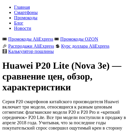
Главная
Смартфоны
Промокоды
Блог
Новости
🎟️
Промокоды AliExpress
🎟️
Промокоды OZON
🎉
Распродажи AliExpress
💲
Курс доллара AliExpress
🧮
Калькулятор пошлины
Huawei P20 Lite (Nova 3e) —
сравнение цен, обзор,
характеристики
Серия P20 смартфонов китайского производителя Huawei
включает три модели, относящиеся к разным ценовым
сегментам: флагманские модели P20 и P20 Pro и «крепкий
середнячок» P20 Lite. Все три модели поступили в продажу в
апреле 2018 года. Учитывая, что за последние годы
покупательский спрос совершил ощутимый крен в сторону