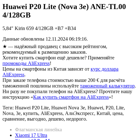
Huawei P20 Lite (Nova 3e) ANE-TL00
4/128GB
5,84″ Kirin 659 4/128GB +B7 +B34
Данные обновлены 12.11.2024 06:19:16.
★
— надёжный продавец с высоким рейтингом,
рекомендуемый к размещению заказов.
Хотите купить смартфон ещё дешевле? Применяйте
промокоды AliExpress
!
Цены на смартфоны из Китая зависят от
курс доллара
AliExpress
.
При заказе телефона стоимостью выше 200 € для расчёта
таможенной пошлины используйте
таможенный калькулятор
.
Ни разу не покупали телефон на AliExpress? Прочтите нашу
инструкцию «
Как купить смартфон на AliExpress
»!
Теги: Huawei P20 Lite, Huawei Nova 3e, Huawei, P20, Lite,
Nova, 3e, купить, AliExpress, АлиЭкспресс, Китай, цена,
сравнение, выгодно, дешево, недорого.
Флагманская линейка
Xiaomi 17 Ultra