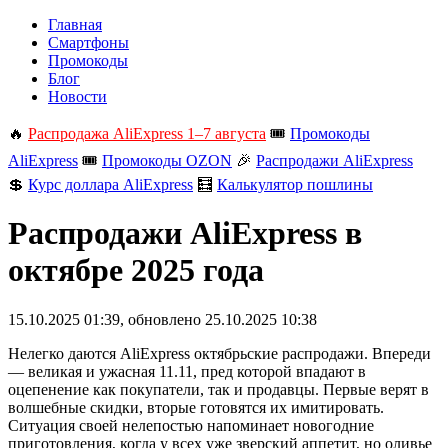
Главная
Смартфоны
Промокоды
Блог
Новости
🔥
Распродажа AliExpress 1–7 августа
🎟️
Промокоды
AliExpress
🎟️
Промокоды OZON
🎉
Распродажи AliExpress
💲
Курс доллара AliExpress
🧮
Калькулятор пошлины
Распродажи AliExpress в
октябре 2025 года
15.10.2025 01:39
, обновлено
25.10.2025 10:38
Нелегко даются AliExpress октябрьские распродажи. Впереди
— великая и ужасная 11.11, пред которой впадают в
оцепенение как покупатели, так и продавцы. Первые верят в
волшебные скидки, вторые готовятся их имитировать.
Ситуация своей нелепостью напоминает новогодние
приготовления, когда у всех уже зверский аппетит, но оливье