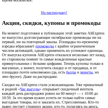
Время московское.
На распродажу!
Акции, скидки, купоны и промокоды
На момент подготовки к публикации этой заметки AliExpress
не выпустил долгоиграющие октябрьские промокоды ни на
первый, ни на повторный заказы. Площадка по-прежнему
изредка вбрасывает
промокоды
с крайне ограниченным
числом активаций, однако применить их успевают единицы.
От выпуска купонов AliExpress отказался несколько лет назад,
но старожилы помнят те самые вожделенные красные
прямоугольники с белыми цифрами. Теперь купоны только в
магазинах, а значит, получить скидку и от продавца, и от
площадки почти невозможно (да, есть
баллы
и
монеты
, но
это другое
). Даже на распродаже.
Скидки на AliExpress стали
ускользающими
. Уже привычный
и родной «
Час выгоды
» открывает скидочный вентиль
каждый день распродажи ровно на 60 минут — с 10:00 до
10:59. За это время нужно успеть не только найти самые
выгодные товары, но и заказать их. Стрессовенько. Кто-то
рьяно листает страницу акции, кто-то, полагаясь на авось,