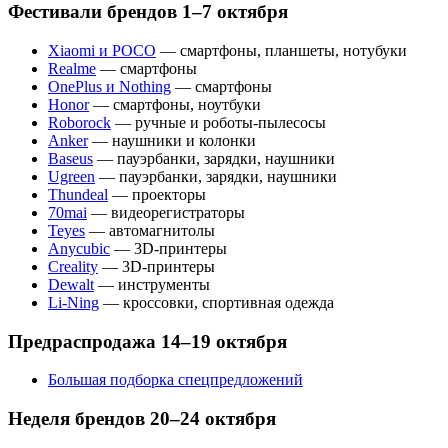
Фестивали брендов 1–7 октября
Xiaomi и POCO
— смартфоны, планшеты, нотубуки
Realme
— смартфоны
OnePlus и Nothing
— смартфоны
Honor
— смартфоны, ноутбуки
Roborock
— ручные и роботы-пылесосы
Anker
— наушники и колонки
Baseus
— пауэрбанки, зарядки, наушники
Ugreen
— пауэрбанки, зарядки, наушники
Thundeal
— проекторы
70mai
— видеорегистраторы
Teyes
— автомагнитолы
Anycubic
— 3D-принтеры
Creality
— 3D-принтеры
Dewalt
— инструменты
Li-Ning
— кроссовки, спортивная одежда
Предраспродажа 14–19 октября
Большая подборка спецпредложений
Неделя брендов 20–24 октября