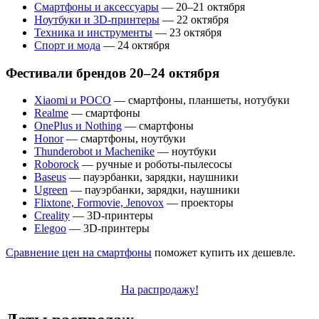
Смартфоны и аксессуары
— 20–21 октября
Ноутбуки и 3D-принтеры
— 22 октября
Техника и инструменты
— 23 октября
Спорт и мода
— 24 октября
Фестивали брендов 20–24 октября
Xiaomi и POCO
— смартфоны, планшеты, нотубуки
Realme
— смартфоны
OnePlus и Nothing
— смартфоны
Honor
— смартфоны, ноутбуки
Thunderobot и Machenike
— ноутбуки
Roborock
— ручные и роботы-пылесосы
Baseus
— пауэрбанки, зарядки, наушники
Ugreen
— пауэрбанки, зарядки, наушники
Flixtone, Formovie, Jenovox
— проекторы
Creality
— 3D-принтеры
Elegoo
— 3D-принтеры
Сравнение цен на смартфоны
поможет купить их дешевле.
На распродажу!