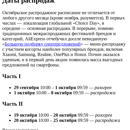
Даты распродаж
Октябрьское распродажное расписание не отличается от
любого другого месяца (кроме ноября, разумеется). В первых
числах — локализация глобальной «Choice Day», в
середине — основная распродажа. В перерыве, помимо
традиционных межраспродажных фестивалей брендов и
категорий, AliExpress отчебучил доселе невиданную
«
Большую подборку спецпредложений
» — мини-распродажу
с участием когорты наиболее популярных брендов, включая
Xiaomi, Samsung, Realme, OnePlus и Honor. Почин оказался
удачным, и в первый день акции появилась масса выгодных
предложений на смартфоны.
Часть I
29 сентября
10:00 –
1 октября
09:59 —
разогрев
1 октября
10:00 –
8 октября
09:59 —
распродажа
Часть II
19 октября
10:00 –
20 октября
09:59 —
разогрев
20 октября
10:00 –
25 октября
09:59 —
распродажа