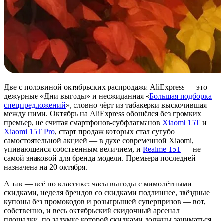
Две с половиной октябрьских распродажи AliExpress — это
дежурные «Дни выгоды» и неожиданная «
Большая подборка
спецпредложений
», словно чёрт из табакерки выскочившая
между ними. Октябрь на AliExpress обошёлся без громких
премьер, не считая смартфонов-субфлагманов
Xiaomi 15T
и
Xiaomi 15T Pro
, старт продаж которых стал сугубо
самостоятельной акцией — в духе современной Xiaomi,
упивающейся собственным величием, и
Realme 15T
— не
самой знаковой для бренда модели. Премьера последней
назначена на 20 октября.
А так — всё по классике: часы выгоды с мимолётными
скидками, неделя брендов со скидками подлиннее, звёздные
купоны без промокодов и розыгрышей суперпризов — вот,
собственно, и весь октябрьский скидочный арсенал
площадки, по задумке которой скидками должны заниматься