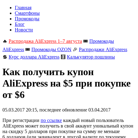
Главная
Смартфоны
Промокоды
Блог
Новости
🔥
Распродажа AliExpress 1–7 августа
🎟️
Промокоды
AliExpress
🎟️
Промокоды OZON
🎉
Распродажи AliExpress
💲
Курс доллара AliExpress
🧮
Калькулятор пошлины
Как получить купон
AliExpress на $5 при покупке
от $6
05.03.2017 20:15
, последнее обновление 03.04.2017
При регистрации
по ссылке
каждый новый пользователь
AliExpress может получить в свой аккаунт уникальный купон
на скидку 5 долларов при покупке на сумму не меньше
6 долларов (или эквивалент в другой валюте по текущему