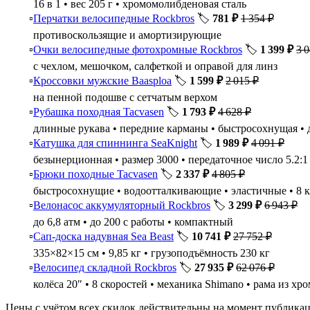
16 в 1 • вес 205 г • хромомолибденовая сталь
Перчатки велосипедные Rockbros
🏷️
781 ₽
1 354 ₽
противоскользящие и амортизирующие
Очки велосипедные фотохромные Rockbros
🏷️
1 399 ₽
3 
с чехлом, мешочком, салфеткой и оправой для линз
Кроссовки мужские Baasploa
🏷️
1 599 ₽
2 015 ₽
на пенной подошве с сетчатым верхом
Рубашка походная Tacvasen
🏷️
1 793 ₽
4 628 ₽
длинные рукава • передние карманы • быстросохнущая • 
Катушка для спиннинга SeaKnight
🏷️
1 989 ₽
4 091 ₽
безынерционная • размер 3000 • передаточное число 5.2:1 
Брюки походные Tacvasen
🏷️
2 337 ₽
4 805 ₽
быстросохнущие • водоотталкивающие • эластичные • 8 
Велонасос аккумуляторный Rockbros
🏷️
3 299 ₽
6 943 ₽
до 6,8 атм • до 200 с работы • компактный
Сап-доска надувная Sea Beast
🏷️
10 741 ₽
27 752 ₽
335×82×15 см • 9,85 кг • грузоподъёмность 230 кг
Велосипед складной Rockbros
🏷️
27 935 ₽
62 076 ₽
колёса 20″ • 8 скоростей • механика Shimano • рама из х
Цены с учётом всех скидок действительны на момент публикац