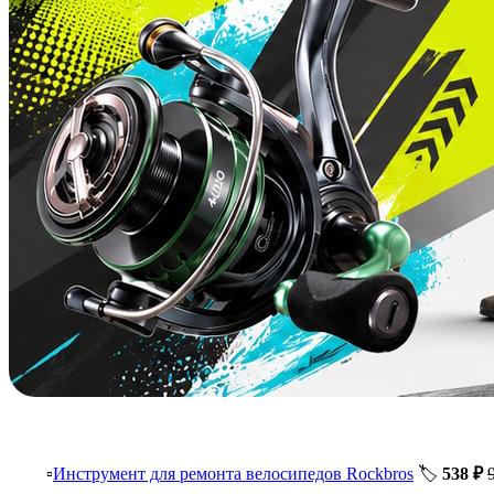
Инструмент для ремонта велосипедов Rockbros
🏷️
538 ₽