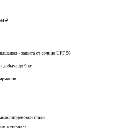
044 ₽
дышащая • защита от солнца UPF 50+
• добыча до 9 кг
карманов
ромомолибденовой стали
ии материала.