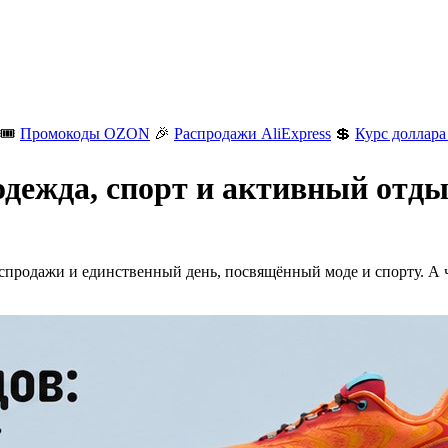
🎟️
Промокоды OZON
🎉
Распродажи AliExpress
💲
Курс доллара
 одежда, спорт и активный отд
аспродажи и единственный день, посвящённый моде и спорту. А ч