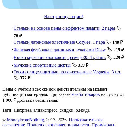
На страницу акции!
Стельки на основе пены с эффектом памяти, 2 пары
🏷️
78 ₽
Стельки латексные эластичные Cosylee, 1 пара
🏷️
148 ₽
Женская футболка с длинными рукавами Dozw
🏷️
219 ₽
Носки мужские хлопковые, размер 39–45, 6 шт.
🏷️
229 ₽
Мужские спортивные шорты
🏷️
359 ₽
Очки солнцезащитные поляризованные Vegueros, 3 шт.
🏷️
372 ₽
Цены с учётом всех скидок действительны на момент
публикации материала. При заказе
комбо-товаров
на сумму от
1 000 ₽ доставка бесплатная.
Теги: aliexpress, алиэкспресс, скидки, одежда.
©
MoneyFromNothing
, 2017–2026.
Пользовательское
соглашение
.
Политика конфиденциальности
.
Промокоды