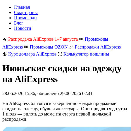
Главная
Смартфоны
Промокоды
Блог
Новости
🔥
Распродажа AliExpress 1–7 августа
🎟️
Промокоды
AliExpress
🎟️
Промокоды OZON
🎉
Распродажи AliExpress
💲
Курс доллара AliExpress
🧮
Калькулятор пошлины
Июньские скидки на одежду
на AliExpress
28.06.2026 15:36
, обновлено
29.06.2026 02:41
На AliExpress близятся к завершению межраспродажные
скидки на одежду, обувь и аксессуары. Они продлятся до утра
1 июля — вплоть до момента старта первой июльской
распродажи.