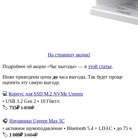
На страницу акции!
Подробнее об акции «Час выгоды» — в
этой статье
.
Ниже приведены цены
до
часа выгоды. Так будет проще
оценить эту самую выгоду.
💻
Корпус для SSD M.2 NVMe Ugreen
▫️ USB 3.2 Gen 2 • 10 Гбит/с
🏷️
755₽
1 898₽
🎧
Наушники Ugreen Max 5C
▫️ активное шумоподавление • Bluetooth 5.4 + LDAC • до 75 ч
🏷️
1 600₽
3 604₽