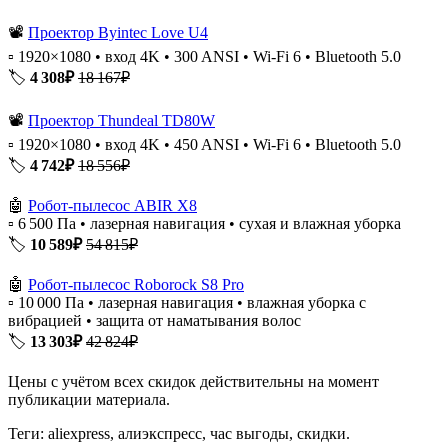
📽️
Проектор Byintec Love U4
▫️ 1920×1080 • вход 4K • 300 ANSI • Wi-Fi 6 • Bluetooth 5.0
🏷️
4 308₽
18 167₽
📽️
Проектор Thundeal TD80W
▫️ 1920×1080 • вход 4K • 450 ANSI • Wi-Fi 6 • Bluetooth 5.0
🏷️
4 742₽
18 556₽
🤖
Робот-пылесос ABIR X8
▫️ 6 500 Па • лазерная навигация • сухая и влажная уборка
🏷️
10 589₽
54 815₽
🤖
Робот-пылесос Roborock S8 Pro
▫️ 10 000 Па • лазерная навигация • влажная уборка с
вибрацией • защита от наматывания волос
🏷️
13 303₽
42 824₽
Цены с учётом всех скидок действительны на момент
публикации материала.
Теги: aliexpress, алиэкспресс, час выгоды, скидки.