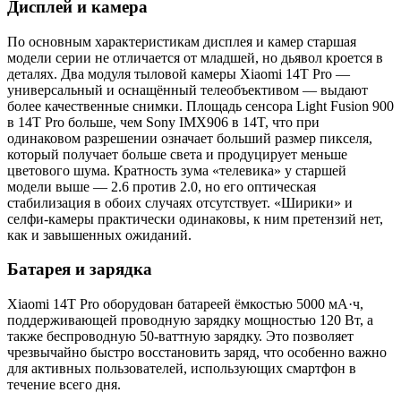
Дисплей и камера
По основным характеристикам дисплея и камер старшая
модели серии не отличается от младшей, но дьявол кроется в
деталях. Два модуля тыловой камеры Xiaomi 14T Pro —
универсальный и оснащённый телеобъективом — выдают
более качественные снимки. Площадь сенсора Light Fusion 900
в 14T Pro больше, чем Sony IMX906 в 14T, что при
одинаковом разрешении означает больший размер пикселя,
который получает больше света и продуцирует меньше
цветового шума. Кратность зума «телевика» у старшей
модели выше — 2.6 против 2.0, но его оптическая
стабилизация в обоих случаях отсутствует. «Ширики» и
селфи-камеры практически одинаковы, к ним претензий нет,
как и завышенных ожиданий.
Батарея и зарядка
Xiaomi 14T Pro оборудован батареей ёмкостью 5000 мА·ч,
поддерживающей проводную зарядку мощностью 120 Вт, а
также беспроводную 50-ваттную зарядку. Это позволяет
чрезвычайно быстро восстановить заряд, что особенно важно
для активных пользователей, использующих смартфон в
течение всего дня.