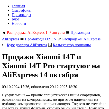
Главная
Смартфоны
Промокоды
Блог
Новости
🔥
Распродажа AliExpress 1–7 августа
🎟️
Промокоды
AliExpress
🎟️
Промокоды OZON
🎉
Распродажи AliExpress
💲
Курс доллара AliExpress
🧮
Калькулятор пошлины
Продажи Xiaomi 14T и
Xiaomi 14T Pro стартуют на
AliExpress 14 октября
09.10.2024 17:36
, обновлено
29.12.2025 18:30
Субфлагманы — крайне специфическая ниша смартфонов,
основанная на компромиссах, но при этом нацеленная на
публику, компромиссов не признающую. Тот, кто не стеснён в
средствах, купит флагман, сколько бы он ни стоил. Тому, кто