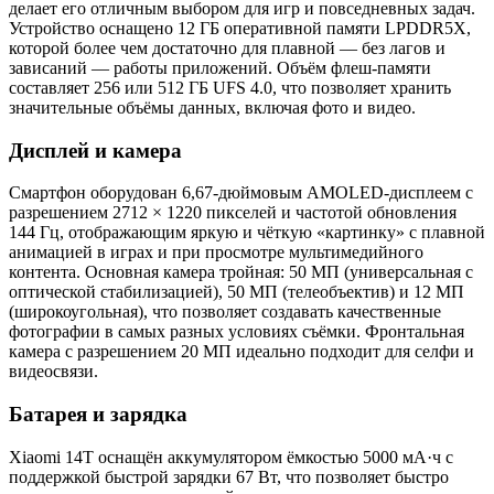
делает его отличным выбором для игр и повседневных задач.
Устройство оснащено 12 ГБ оперативной памяти LPDDR5X,
которой более чем достаточно для плавной — без лагов и
зависаний — работы приложений. Объём флеш-памяти
составляет 256 или 512 ГБ UFS 4.0, что позволяет хранить
значительные объёмы данных, включая фото и видео.
Дисплей и камера
Смартфон оборудован 6,67-дюймовым AMOLED-дисплеем с
разрешением 2712 × 1220 пикселей и частотой обновления
144 Гц, отображающим яркую и чёткую «картинку» с плавной
анимацией в играх и при просмотре мультимедийного
контента. Основная камера тройная: 50 МП (универсальная с
оптической стабилизацией), 50 МП (телеобъектив) и 12 МП
(широкоугольная), что позволяет создавать качественные
фотографии в самых разных условиях съёмки. Фронтальная
камера с разрешением 20 МП идеально подходит для селфи и
видеосвязи.
Батарея и зарядка
Xiaomi 14T оснащён аккумулятором ёмкостью 5000 мА·ч с
поддержкой быстрой зарядки 67 Вт, что позволяет быстро