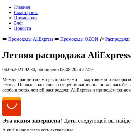
Главная
Смартфоны
Промокоды
Блог
Новости
🎟️
Промокоды AliExpress
🎟️
Промокоды OZON
🎉
Распродажи 
Летняя распродажа AliExpress
04.06.2021 02:30
, обновлено
08.08.2024 22:59
Между грандиозными распродажами — мартовской и ноябрьской
летняя. Первые годы своего существования она оставалась без
особенностях летней распродажи AliExpress и приведём скидо
Эта акция завершена!
Даты следующей вы найдё
А ещё у нас всегда есть актуальные
промокоды AliExpress
.