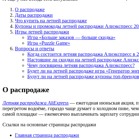
О распродаже
Даты распродажи
Что купить на летней распродаже
Купоны и промокоды летней распродажи Алиэкспресс 20
Игры летней распродажи
Игра «Больше заказов — больше скидка»
Игра «Puzzle Game»
Вопросы и ответы
Когда состоится летняя распродажа Алиэкспресс в 2
Настоящие ли скидки на летней распродаже Алиэкс
Чему посвящена летняя распродажа Алиэкспресс?
Будет ли на летней распродаже игра «Генератор эн
Будут ли на летней распродаже купоны топ-брендо
О распродаже
Летняя распродажа AliExpress
— ежегодная июньская акция, пр
перегретом водоёме, гораздо чаще думает о холодном пиве, че
самой площадке — ежемесячно выплачивать зарплату сотрудни
Ссылки на основные страницы распродажи
Главная страница распродажи