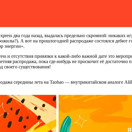
press два года назад, выдалась предельно скромной: никаких иг
рожилы?). А вот на прошлогодней распродаже состоялся дебют 
р энергии».
ess и отсутствия привязки к какой-либо важной дате это меропр
тняя распродажа, пока где-нибудь не проскочит её достаточно п
од своего существования!
одажа середины лета на Taobao — внутрикитайском аналоге AliE