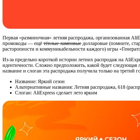
Первая «разминочная» летняя распродажа, организованная AliEx
промокоды — ещё
тёплые ламповые
долларовые (помните, ста
расторопности и коммуникабельности каждого) игры «Генерато
Из-за предельно короткой истории летних распродаж на AliExpr
идентичности. Сложно предположить, какой будет следующая ле
название и слоган эта распродажа получила только на третий г
Название:
Яркий сезон
Альтернативные названия:
Летняя распродажа
,
618
(распр
Слоган:
AliExpress сделает лето ярким