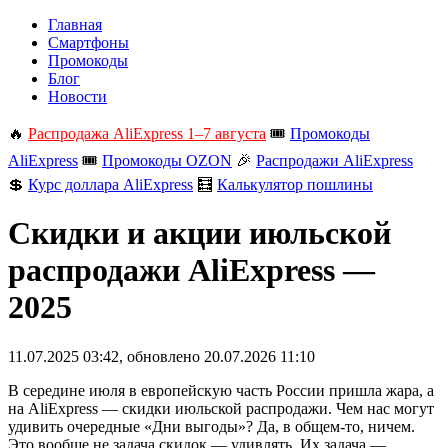
Главная
Смартфоны
Промокоды
Блог
Новости
🔥
Распродажа AliExpress 1–7 августа
🎟️
Промокоды
AliExpress
🎟️
Промокоды OZON
🎉
Распродажи AliExpress
💲
Курс доллара AliExpress
🧮
Калькулятор пошлины
Скидки и акции июльской
распродажи AliExpress —
2025
11.07.2025 03:42
, обновлено
20.07.2026 11:10
В середине июля в европейскую часть России пришла жара, а
на AliExpress — скидки июльской распродажи. Чем нас могут
удивить очередные «Дни выгоды»? Да, в общем-то, ничем.
Это вообще не задача скидок — удивлять. Их задача —