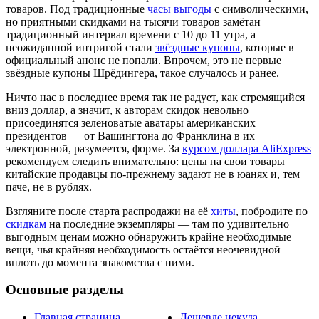
товаров. Под традиционные
часы выгоды
с символическими,
но приятными скидками на тысячи товаров замётан
традиционный интервал времени с 10 до 11 утра, а
неожиданной интригой стали
звёздные купоны
, которые в
официальный анонс не попали. Впрочем, это не первые
звёздные купоны Шрёдингера, такое случалось и ранее.
Ничто нас в последнее время так не радует, как стремящийся
вниз доллар, а значит, к авторам скидок невольно
присоединятся зеленоватые аватары американских
президентов — от Вашингтона до Франклина в их
электронной, разумеется, форме. За
курсом доллара AliExpress
рекомендуем следить внимательно: цены на свои товары
китайские продавцы по-прежнему задают не в юанях и, тем
паче, не в рублях.
Взгляните после старта распродажи на её
хиты
, побродите по
скидкам
на последние экземпляры — там по удивительно
выгодным ценам можно обнаружить крайне необходимые
вещи, чья крайняя необходимость остаётся неочевидной
вплоть до момента знакомства с ними.
Основные разделы
Главная страница
Дешевле некуда