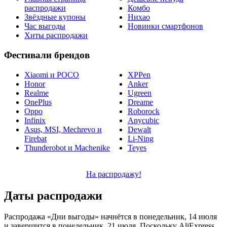
распродажи
Комбо
Звёздные купоны
Нихао
Час выгоды
Новинки смартфонов
Хиты распродажи
Фестивали брендов
Xiaomi и POCO
XPPen
Honor
Anker
Realme
Ugreen
OnePlus
Dreame
Oppo
Roborock
Infinix
Anycubic
Asus, MSI, Mechrevo и
Dewalt
Firebat
Li-Ning
Thunderobot и Machenike
Teyes
На распродажу!
Даты распродажи
Распродажа «Дни выгоды» начнётся в понедельник, 14 июля
и завершится в понедельник, 21 июля. Поскольку AliExpress