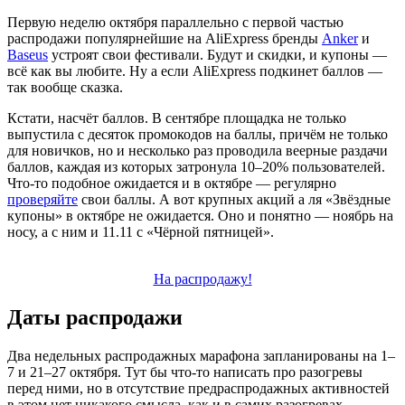
Первую неделю октября параллельно с первой частью
распродажи популярнейшие на AliExpress бренды
Anker
и
Baseus
устроят свои фестивали. Будут и скидки, и купоны —
всё как вы любите. Ну а если AliExpress подкинет баллов —
так вообще сказка.
Кстати, насчёт баллов. В сентябре площадка не только
выпустила с десяток промокодов на баллы, причём не только
для новичков, но и несколько раз проводила веерные раздачи
баллов, каждая из которых затронула 10–20% пользователей.
Что-то подобное ожидается и в октябре — регулярно
проверяйте
свои баллы. А вот крупных акций а ля «Звёздные
купоны» в октябре не ожидается. Оно и понятно — ноябрь на
носу, а с ним и 11.11 с «Чёрной пятницей».
На распродажу!
Даты распродажи
Два недельных распродажных марафона запланированы на 1–
7 и 21–27 октября. Тут бы что-то написать про разогревы
перед ними, но в отсутствие предраспродажных активностей
в этом нет никакого смысла, как и в самих разогревах.