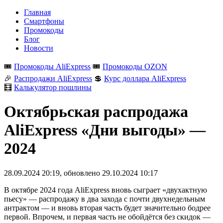
Главная
Смартфоны
Промокоды
Блог
Новости
🎟️
Промокоды AliExpress
🎟️
Промокоды OZON
🎉
Распродажи AliExpress
💲
Курс доллара AliExpress
🧮
Калькулятор пошлины
Октябрьская распродажа
AliExpress «Дни выгоды» —
2024
28.09.2024 20:19
, обновлено
29.10.2024 10:17
В октябре 2024 года AliExpress вновь сыграет «двухактную
пьесу» — распродажу в два захода с почти двухнедельным
антрактом — и вновь вторая часть будет значительно бодрее
первой. Впрочем, и первая часть не обойдётся без скидок —