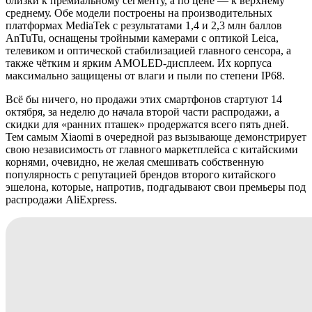
близки к премиальному сегменту, а по цене — к верхнему
среднему. Обе модели построены на производительных
платформах MediaTek с результатами 1,4 и 2,3 млн баллов
AnTuTu, оснащены тройными камерами с оптикой Leica,
телевиком и оптической стабилизацией главного сенсора, а
также чётким и ярким AMOLED-дисплеем. Их корпуса
максимально защищены от влаги и пыли по степени IP68.
Всё бы ничего, но продажи этих смартфонов стартуют 14
октября, за неделю до начала второй части распродажи, а
скидки для «ранних пташек» продержатся всего пять дней.
Тем самым Xiaomi в очередной раз вызывающе демонстрирует
свою независимость от главного маркетплейса с китайскими
корнями, очевидно, не желая смешивать собственную
популярность с репутацией брендов второго китайского
эшелона, которые, напротив, подгадывают свои премьеры под
распродажи AliExpress.