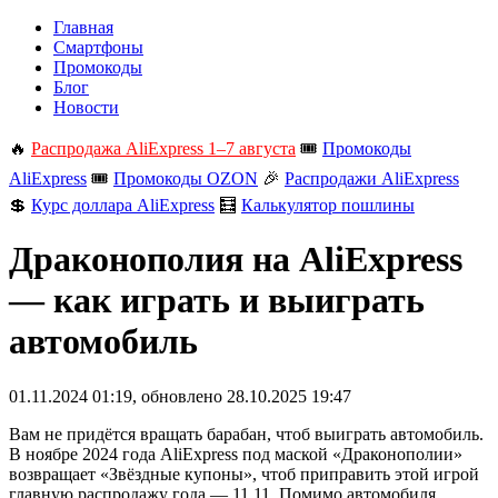
Главная
Смартфоны
Промокоды
Блог
Новости
🔥
Распродажа AliExpress 1–7 августа
🎟️
Промокоды
AliExpress
🎟️
Промокоды OZON
🎉
Распродажи AliExpress
💲
Курс доллара AliExpress
🧮
Калькулятор пошлины
Драконополия на AliExpress
— как играть и выиграть
автомобиль
01.11.2024 01:19
, обновлено
28.10.2025 19:47
Вам не придётся вращать барабан, чтоб выиграть автомобиль.
В ноябре 2024 года AliExpress под маской «Драконополии»
возвращает «Звёздные купоны», чтоб приправить этой игрой
главную распродажу года — 11.11. Помимо автомобиля,