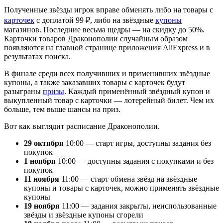
Полученные звёзды игрок вправе обменять либо на товары с
карточек
с доплатой 99 ₽, либо на звёздные
купоны
магазинов. Последние весьма щедры — на скидку до 50%.
Карточки товаров Драконополии случайным образом
появляются на главной странице приложения AliExpress и в
результатах поиска.
В финале среди всех получивших и применивших звёздные
купоны, а также заказавших товары с карточек будут
разыграны
призы
. Каждый применённый звёздный купон и
выкупленный товар с карточки — лотерейный билет. Чем их
больше, тем выше шансы на приз.
Вот как выглядит расписание Драконополии.
29 октября
10:00 — старт игры, доступны задания без
покупок
1 ноября
10:00 — доступны задания с покупками и без
покупок
11 ноября
11:00 — старт обмена звёзд на звёздные
купоны и товары с карточек, можно применять звёздные
купоны
19 ноября
11:00 — задания закрыты, неиспользованные
звёзды и звёздные купоны сгорели