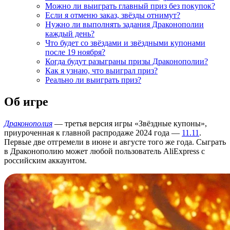
Можно ли выиграть главный приз без покупок?
Если я отменю заказ, звёзды отнимут?
Нужно ли выполнять задания Драконополии
каждый день?
Что будет со звёздами и звёздными купонами
после 19 ноября?
Когда будут разыграны призы Драконополии?
Как я узнаю, что выиграл приз?
Реально ли выиграть приз?
Об игре
Драконополия
— третья версия игры «Звёздные купоны»,
приуроченная к главной распродаже 2024 года —
11.11
.
Первые две отгремели в июне и августе того же года. Сыграть
в Драконополию может любой пользователь AliExpress с
российским аккаунтом.