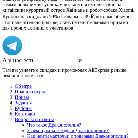
самым большим везунчикам достанутся путешествие на
китайский курортный остров Хайнань и робот-собака Xiaomi.
Купоны на скидку до 50% и товары за 99 ₽, которые обычно
стоят значительно больше, станут утешительными призами
для прочих активных участников.
А у нас есть
Telegram-канал
и
группа ВКонтакте
.
Там вы узнаете о скидках и промокодах AliExpress раньше,
чем они закончатся.
Об игре
Правила игры
Призы
Задания
Купоны
Карточки
Вопросы и ответы
Что такое Драконополия?
Зачем нужны звёзды в Драконополии?
Как найти карточки с товарами Драконополии?