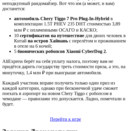
неподкупный рандомайзер. Вот что им (а может, и вам)
достанется:
автомобиль Chery Tiggo 7 Pro Plug-In-Hybrid
в
комплектации 1.5T PHEV 235 DHT стоимостью 3,89
млн ₽ с оплаченными ОСАГО и КАСКО;
10
сертификатов на путешествие
для двоих человек в
Китай
на остров Хайнань
с перелётом и проживанием
в отеле на 6 ночей;
5
бионических робопсов Xiaomi CyberDog 2
.
AliExpress берёт на себя уплату налога, поэтому вам не
придётся дарить государству треть стоимости приза, а это, на
минуточку, 1,4 млн ₽ при выигрыше автомобиля.
Каждый участник вправе получить только один приз из
каждой категории, однако при бесконечной удаче сможет
поехать в аэропорт на новом Chery Tiggo с робопсом в
чемодане — правилами это допускается. Ладно, помечтали и
будет.
Перейти к игре