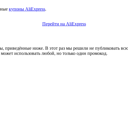
ычные
купоны AliExpress
.
Перейти на AliExpress
ды, приведённые ниже. В этот раз мы решили не публиковать вс
 может использовать любой, но только один промокод.