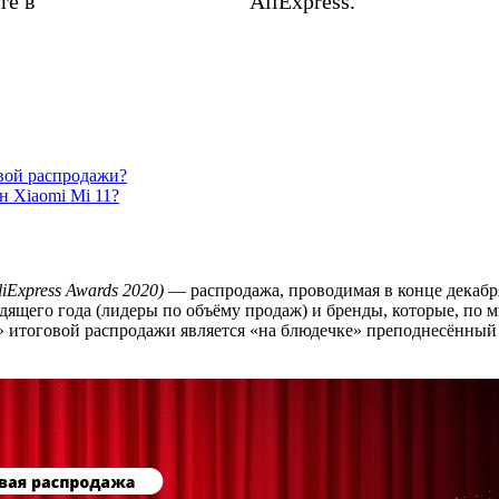
те в
календаре распродаж
AliExpress.
овой распродажи?
н Xiaomi Mi 11?
liExpress Awards 2020)
— распродажа, проводимая в конце декабря
ящего года (лидеры по объёму продаж) и бренды, которые, по 
» итоговой распродажи является «на блюдечке» преподнесённый 