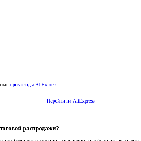
ычные
промокоды AliExpress
.
Перейти на AliExpress
итоговой распродажи?
аже, будет доставлено только в новом году (даже товары с дост