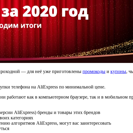
 проходной — для неё уже приготовлены
промокоды
и
купоны
, ч
упки телефона на AliExpress по минимальной цене.
 работают как в компьютерном браузере, так и в мобильном пр
рсии AliExpress) бренды и товары этих брендов
воих категориях
нию алгоритмов AliExpress, могут вас заинтересовать
уться