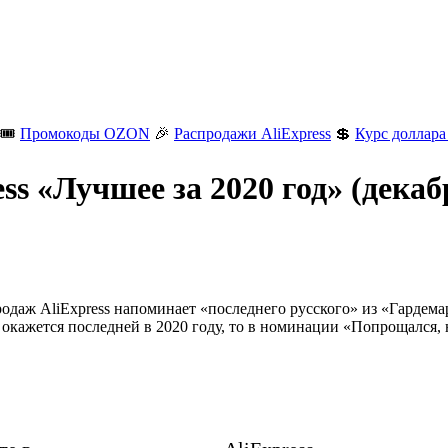
🎟️
Промокоды OZON
🎉
Распродажи AliExpress
💲
Курс доллара
ss «Лучшее за 2020 год» (дека
даж AliExpress напоминает «последнего русского» из «Гардемари
 окажется последней в 2020 году, то в номинации «Попрощался,