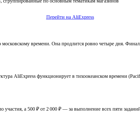
, сгруппированные по основным тематикам магазинов
Перейти на AliExpress
 по московскому времени. Она продлится ровно четыре дня. Фин
ура AliExpress функционирует в тихоокеанском времени (Pacific
ло участия, а 500 ₽ от 2 000 ₽ — за выполнение всех пяти заданий