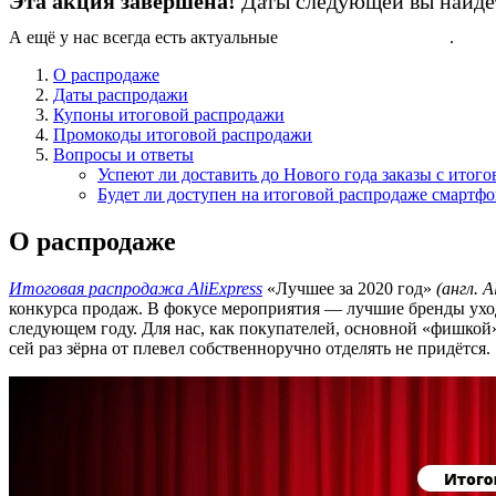
Эта акция завершена!
Даты следующей вы найдё
А ещё у нас всегда есть актуальные
промокоды AliExpress
.
О распродаже
Даты распродажи
Купоны итоговой распродажи
Промокоды итоговой распродажи
Вопросы и ответы
Успеют ли доставить до Нового года заказы с итог
Будет ли доступен на итоговой распродаже смартфо
О распродаже
Итоговая распродажа AliExpress
«Лучшее за 2020 год»
(англ. A
конкурса продаж. В фокусе мероприятия — лучшие бренды уход
следующем году. Для нас, как покупателей, основной «фишкой
сей раз зёрна от плевел собственноручно отделять не придётся.