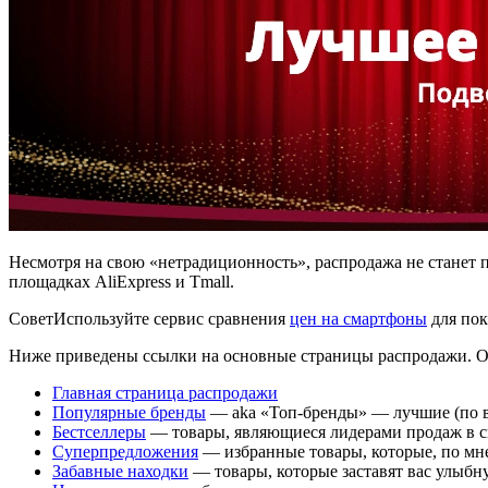
Несмотря на свою «нетрадиционность», распродажа не станет
площадках AliExpress и Tmall.
Совет
Используйте сервис сравнения
цен на смартфоны
для пок
Ниже приведены ссылки на основные страницы распродажи. Они
Главная страница распродажи
Популярные бренды
— aka «Топ-бренды» — лучшие (по ве
Бестселлеры
— товары, являющиеся лидерами продаж в с
Суперпредложения
— избранные товары, которые, по мне
Забавные находки
— товары, которые заставят вас улыбн