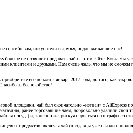
ое спасибо вам, покупатели и друзья, поддерживавшие нас!
ess больше не позволит продавать чай на этом сайте. Когда мы 
шими клиентами и друзьями. Нам очень жаль, что мы не сможем п
, приобретите его до конца января 2017 года, до того, как закр
Спасибо за беспокойство!
говой площадки, чай был окончательно «изгнан» с AliExpress по
е магазины, ранее торговавшие чаем, добровольно удалили свои 
айная посуда) и, конечно же, рискуя нарваться на штрафы со сто
 пищевых продуктов, включая чай (продавцы уже начали наполнят