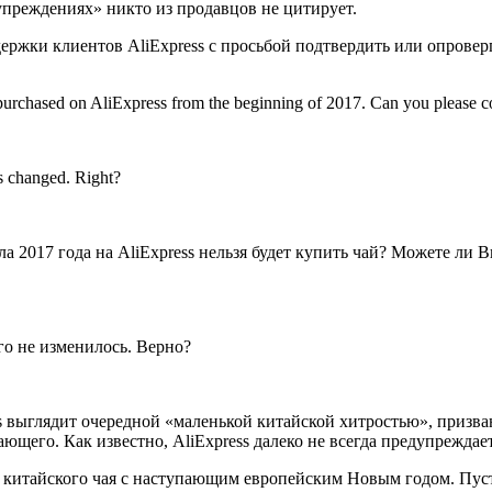
упреждениях» никто из продавцов не цитирует.
держки клиентов AliExpress с просьбой подтвердить или опрове
 purchased on AliExpress from the beginning of 2017. Can you please co
s changed. Right?
а 2017 года на AliExpress нельзя будет купить чай? Можете ли 
его не изменилось. Верно?
ess выглядит очередной «маленькой китайской хитростью», призв
ющего. Как известно, AliExpress далеко не всегда предупреждае
 китайского чая с наступающим европейским Новым годом. Пусть