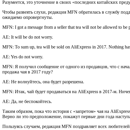
Разумеется, это уточнение в своих «последних китайских пред
Чтобы развеять слухи, редакция MFN обратилась в службу под
ожидаемо опровергнуты.
MFN: I got a message from a seller that tea will not be allowed to be
AE: It will be do not worry.
MFN: To sum up, tea will be sold on AliExpress in 2017. Nothing ha
AE: Yes do not worry.
MFN: Я получил сообщение от одного из продавцов, что с начал
продажа чая в 2017 году?
AE: Не волнуйтесь, она будет разрешена.
MFN: Итак, чай будет продаваться на AliExpress в 2017-м. Нич
AE: Да, не беспокойтесь.
Таким образом, пока что история с «запретом» чая на AliExpr
Верно ли это предположение, покажут первые дни года наступа
Пользуясь случаем, редакция MFN поздравляет всех любителей